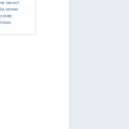
RİNE TAM NOT
E YATIRIM
TECRÜBE
 TÖREN