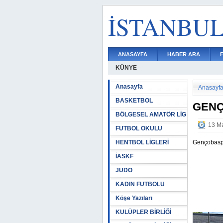
İSTANBU
ANASAYFA
HABER ARA
KÜNYE
Anasayfa
Anasayf
BASKETBOL
GENÇ
BÖLGESEL AMATÖR LİG
13 Ma
FUTBOL OKULU
HENTBOL LİGLERİ
Gençobaspo
İASKF
JUDO
KADIN FUTBOLU
Köşe Yazıları
KULÜPLER BİRLİĞİ