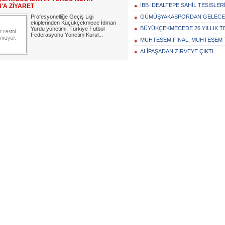
İBB İDEALTEPE SAHİL TESİSLE
'A ZİYARET
Profesyonelliğe Geçiş Ligi
GÜMÜŞYAKASPORDAN GELECEĞ
ekiplerinden Küçükçekmece İdman
BÜYÜKÇEKMECEDE 26 YILLIK 
Yurdu yönetimi, Türkiye Futbol
Federasyonu Yönetim Kurul...
MUHTEŞEM FİNAL, MUHTEŞEM
ALİPAŞADAN ZİRVEYE ÇIKTI