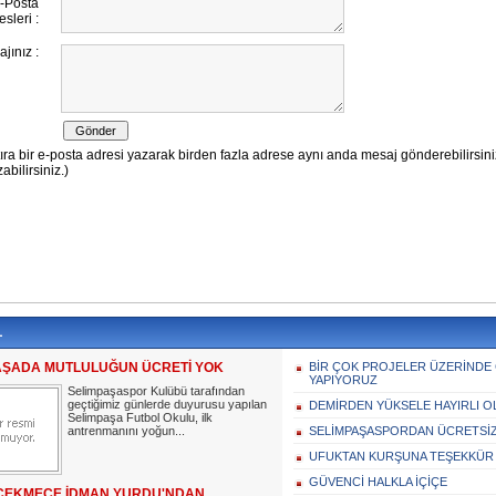
L
AŞADA MUTLULUĞUN ÜCRETİ YOK
BİR ÇOK PROJELER ÜZERİNDE
YAPIYORUZ
Selimpaşaspor Kulübü tarafından
geçtiğimiz günlerde duyurusu yapılan
DEMİRDEN YÜKSELE HAYIRLI O
Selimpaşa Futbol Okulu, ilk
antrenmanını yoğun...
SELİMPAŞASPORDAN ÜCRETSİ
UFUKTAN KURŞUNA TEŞEKKÜR 
GÜVENCİ HALKLA İÇİÇE
EKMECE İDMAN YURDU'NDAN