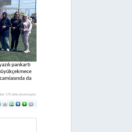
azılı pankartı
. Büyükçekmece
 camiasında da
ber 175 defa okunmuştur.