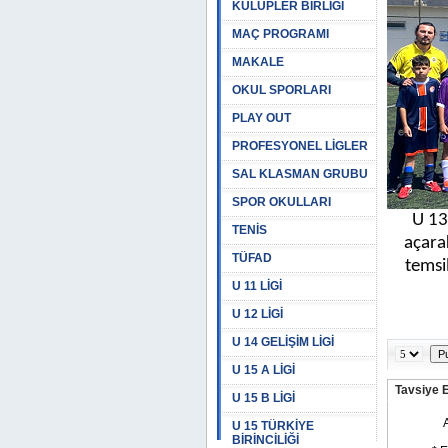
KULÜPLER BİRLİĞİ
MAÇ PROGRAMI
MAKALE
OKUL SPORLARI
PLAY OUT
PROFESYONEL LİGLER
SAL KLASMAN GRUBU
SPOR OKULLARI
U 13
TENİS
açara
TÜFAD
temsi
U 11 LİGİ
U 12 LİGİ
U 14 GELİŞİM LİGİ
U 15 A LİGİ
Tavsiye 
U 15 B LİGİ
U 15 TÜRKİYE
BİRİNCİLİĞİ