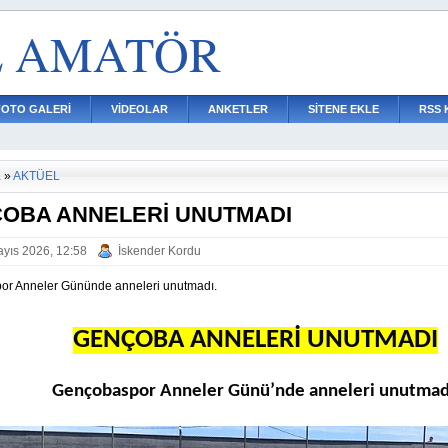
L AMATÖR
FOTO GALERİ
VİDEOLAR
ANKETLER
SİTENE EKLE
RSS 
a
»
AKTÜEL
OBA ANNELERİ UNUTMADI
yıs 2026, 12:58
İskender Kordu
r Anneler Gününde anneleri unutmadı.
GENÇOBA ANNELERİ UNUTMADI
Gençobaspor Anneler Günü’nde anneleri unutmad