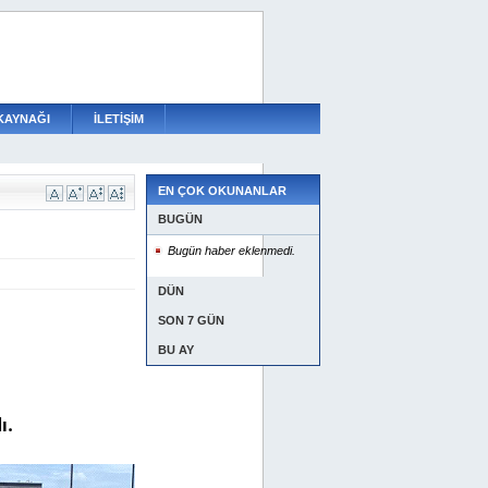
KAYNAĞI
İLETİŞİM
EN ÇOK OKUNANLAR
BUGÜN
Bugün haber eklenmedi.
DÜN
SON 7 GÜN
BU AY
ı.