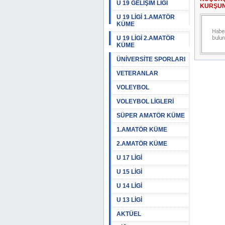
U 19 GELİŞİM LİGİ
KURŞUN
U 19 LİGİ 1.AMATÖR
KÜME
U 19 LİGİ 2.AMATÖR
KÜME
ÜNİVERSİTE SPORLARI
VETERANLAR
VOLEYBOL
VOLEYBOL LİGLERİ
SÜPER AMATÖR KÜME
1.AMATÖR KÜME
2.AMATÖR KÜME
U 17 LİGİ
U 15 LİGİ
U 14 LİGİ
U 13 LİGİ
AKTÜEL