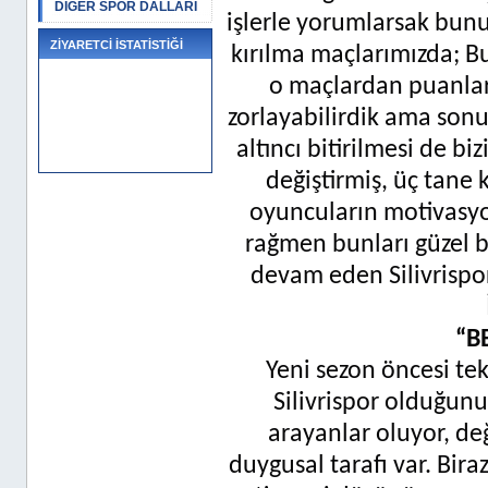
DİĞER SPOR DALLARI
işlerle yorumlarsak bunu 
ZİYARETCİ İSTATİSTİĞİ
kırılma maçlarımızda; Bu
o maçlardan puanlarla
zorlayabilirdik ama sonuç
altıncı bitirilmesi de b
değiştirmiş, üç tane 
oyuncuların motivasy
rağmen bunları güzel bir
devam eden Silivrispor
“B
Yeni sezon öncesi te
Silivrispor olduğunu
arayanlar oluyor, de
duygusal tarafı var. Bira