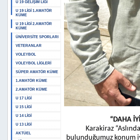
U 19 GELİŞİM LİGİ
U 19 LİGİ 1.AMATÖR
KÜME
U 19 LİGİ 2.AMATÖR
KÜME
ÜNİVERSİTE SPORLARI
VETERANLAR
VOLEYBOL
VOLEYBOL LİGLERİ
SÜPER AMATÖR KÜME
1.AMATÖR KÜME
2.AMATÖR KÜME
U 17 LİGİ
U 15 LİGİ
U 14 LİGİ
“DAHA İY
U 13 LİGİ
Karakiraz “Aslınd
AKTÜEL
bulunduğumuz konum iy