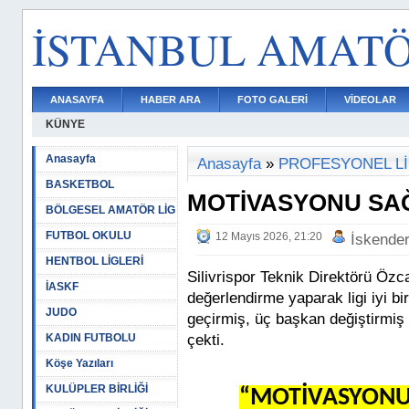
İSTANBUL AMAT
ANASAYFA
HABER ARA
FOTO GALERİ
VİDEOLAR
KÜNYE
Anasayfa
Anasayfa
»
PROFESYONEL L
BASKETBOL
MOTİVASYONU SA
BÖLGESEL AMATÖR LİG
FUTBOL OKULU
12 Mayıs 2026, 21:20
İskende
HENTBOL LİGLERİ
Silivrispor Teknik Direktörü Özc
İASKF
değerlendirme yaparak ligi iyi b
JUDO
geçirmiş, üç başkan değiştirmiş
KADIN FUTBOLU
çekti.
Köşe Yazıları
KULÜPLER BİRLİĞİ
“MOTİVASYONU