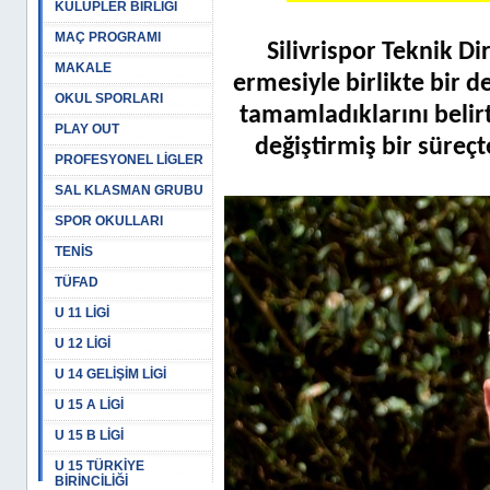
KULÜPLER BİRLİĞİ
MAÇ PROGRAMI
Silivrispor Teknik D
MAKALE
ermesiyle birlikte bir 
OKUL SPORLARI
tamamladıklarını belir
PLAY OUT
değiştirmiş bir süre
PROFESYONEL LİGLER
SAL KLASMAN GRUBU
SPOR OKULLARI
TENİS
TÜFAD
U 11 LİGİ
U 12 LİGİ
U 14 GELİŞİM LİGİ
U 15 A LİGİ
U 15 B LİGİ
U 15 TÜRKİYE
BİRİNCİLİĞİ