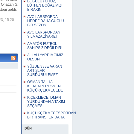
BOĞULUYORUZ,
Okuluna
yaratıyor.
[Devamını O
LÜTFEN BOĞAZIMIZI
BIRAKIN
12 Mayıs 2023, 12:4
AVCILARSPORDA
HEDEF DAHA GÜÇLÜ
BİR SEZON
AVCILARSPORDAN
YILMAZA ZİYARET
AMATÖR FUTBOL
SAHİPSİZ DEĞİLDİR!
ALLAH YARDIMCIMIZ
OLSUN
YÜZDE 333E VARAN
ARTIŞLAR
SÜRDÜRÜLEMEZ
OSMAN TALHA
KOTARAN RESMEN
KÜÇÜKÇEKMECEDE
K.ÇEKMECE İDMAN
YURDUNDAN A TAKIM
SEÇMESİ
KÜÇÜKÇEKMECESPORDAN
BİR TRANSFER DAHA
DÜN