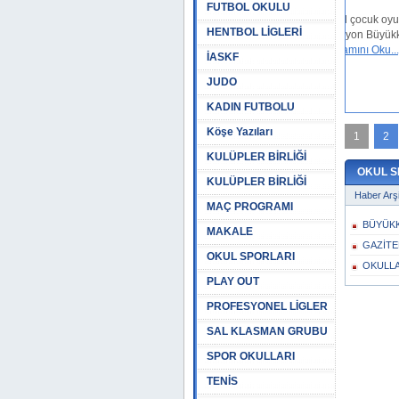
FUTBOL OKULU
Okul sporları geleneksel çocuk oyunları kaleli yakan
HENTBOL LİGLERİ
top kategorisinde şampiyon Büyükkılıçlı Ortaokulu
Spor Kulübü oldu.
[Devamını Oku...]
İASKF
21 Haziran 2025, 15:47
JUDO
KADIN FUTBOLU
Köşe Yazıları
1
2
KULÜPLER BİRLİĞİ
OKUL S
KULÜPLER BİRLİĞİ
Haber Arşi
MAÇ PROGRAMI
BÜYÜKK
MAKALE
GAZİTE
OKUL SPORLARI
OKULLA
PLAY OUT
PROFESYONEL LİGLER
SAL KLASMAN GRUBU
SPOR OKULLARI
TENİS