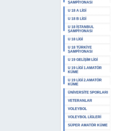
ŞAMPİYONASI
U 18 A LİGİ
U 18 B LİGİ
U 18 İSTANBUL
ŞAMPİYONASI
U 18 LİGİ
U 18 TÜRKİYE
ŞAMPİYONASI
U 19 GELİŞİM LİGİ
U 19 LİGİ 1.AMATÖR
KÜME
U 19 LİGİ 2.AMATÖR
KÜME
ÜNİVERSİTE SPORLARI
VETERANLAR
VOLEYBOL
VOLEYBOL LİGLERİ
SÜPER AMATÖR KÜME