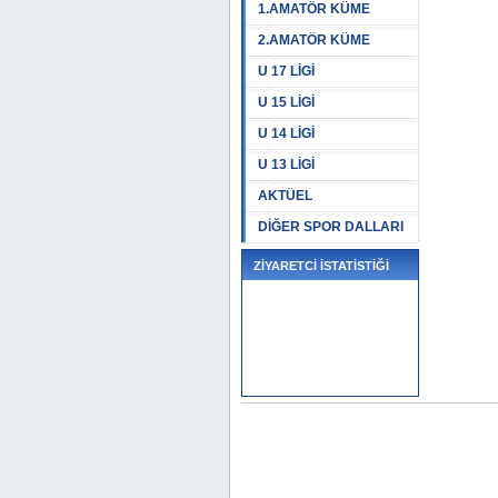
1.AMATÖR KÜME
2.AMATÖR KÜME
U 17 LİGİ
U 15 LİGİ
U 14 LİGİ
U 13 LİGİ
AKTÜEL
DİĞER SPOR DALLARI
ZİYARETCİ İSTATİSTİĞİ