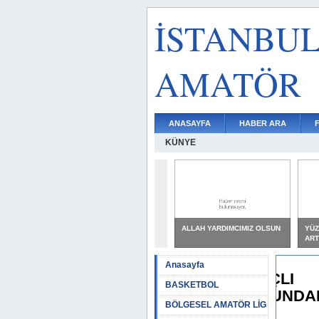
İSTANBU
AMATÖR
ANASAYFA
HABER ARA
KÜNYE
ALLAH YARDIMCIMIZ OLSUN
YÜZ
ART
Anasayfa
BÜYÜKKILIÇLI
BASKETBOL
ORTAOKULUNDAN BÜYÜK
BÖLGESEL AMATÖR LİG
BAŞARI