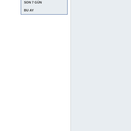
SON 7 GÜN
BU AY