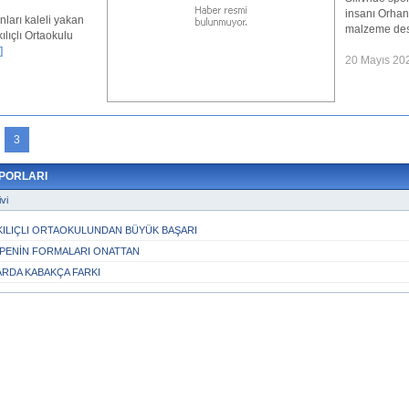
insanı Orhan Onattan Gazitepe İlköğretim 
malzeme desteği geldi.
[Devamını Oku...]
20 Mayıs 2023, 15:20
3
PORLARI
vi
ILIÇLI ORTAOKULUNDAN BÜYÜK BAŞARI
PENİN FORMALARI ONATTAN
RDA KABAKÇA FARKI