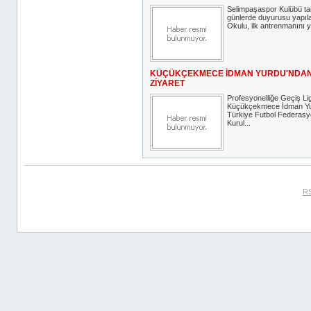
Selimpaşaspor Kulübü tar
günlerde duyurusu yapıl
Okulu, ilk antrenmanını y
KÜÇÜKÇEKMECE İDMAN YURDU'NDAN
ZİYARET
Profesyonelliğe Geçiş Lig
Küçükçekmece İdman Yur
Türkiye Futbol Federas
Kurul...
RS