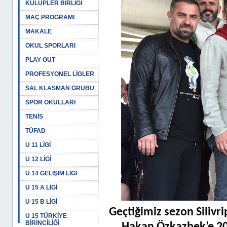
KULÜPLER BİRLİĞİ
MAÇ PROGRAMI
MAKALE
OKUL SPORLARI
PLAY OUT
PROFESYONEL LİGLER
SAL KLASMAN GRUBU
SPOR OKULLARI
TENİS
TÜFAD
U 11 LİGİ
U 12 LİGİ
U 14 GELİŞİM LİGİ
U 15 A LİGİ
U 15 B LİGİ
Geçtiğimiz sezon Silivr
U 15 TÜRKİYE
BİRİNCİLİĞİ