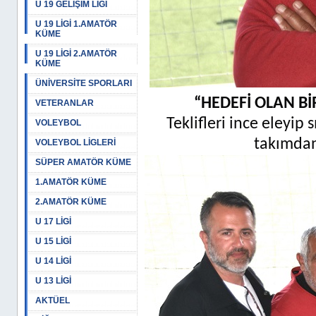
U 19 GELİŞİM LİGİ
U 19 LİGİ 1.AMATÖR
KÜME
U 19 LİGİ 2.AMATÖR
KÜME
ÜNİVERSİTE SPORLARI
“HEDEFİ OLAN Bİ
VETERANLAR
Teklifleri ince eleyip
VOLEYBOL
takımdan
VOLEYBOL LİGLERİ
SÜPER AMATÖR KÜME
1.AMATÖR KÜME
2.AMATÖR KÜME
U 17 LİGİ
U 15 LİGİ
U 14 LİGİ
U 13 LİGİ
AKTÜEL