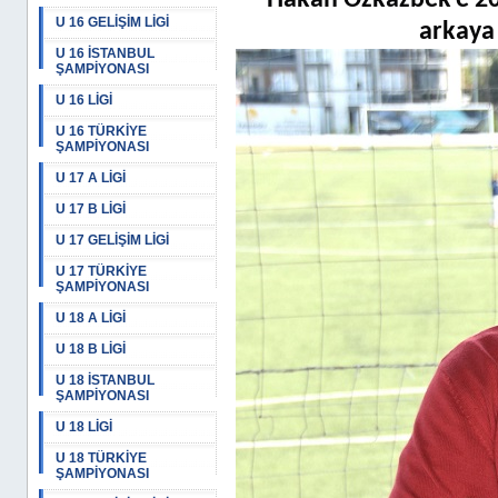
Hakan Özkazbek’e 20
U 16 GELİŞİM LİGİ
arkaya 
U 16 İSTANBUL
ŞAMPİYONASI
U 16 LİGİ
U 16 TÜRKİYE
ŞAMPİYONASI
U 17 A LİGİ
U 17 B LİGİ
U 17 GELİŞİM LİGİ
U 17 TÜRKİYE
ŞAMPİYONASI
U 18 A LİGİ
U 18 B LİGİ
U 18 İSTANBUL
ŞAMPİYONASI
U 18 LİGİ
U 18 TÜRKİYE
ŞAMPİYONASI