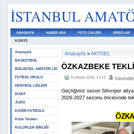
İSTANBUL AMAT
ANASAYFA
HABER ARA
FOTO GALERİ
VİDEOLAR
KÜNYE
Anasayfa
Anasayfa
»
AKTÜEL
BASKETBOL
ÖZKAZBEKE TEKLİ
BÖLGESEL AMATÖR LİG
FUTBOL OKULU
10 Mayıs 2026, 14:12
İskende
HENTBOL LİGLERİ
Geçtiğimiz sezon Silivripor alt
İASKF
2026-2027 sezonu öncesinde tekli
JUDO
KADIN FUTBOLU
ÖZKA
Köşe Yazıları
KULÜPLER BİRLİĞİ