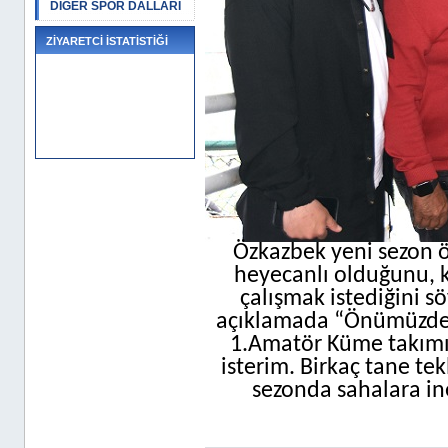
DİĞER SPOR DALLARI
ZİYARETCİ İSTATİSTİĞİ
Özkazbek yeni sezon ö
heyecanlı olduğunu, k
çalışmak istediğini sö
açıklamada “Önümüzdeki
1.Amatör Küme takımıyl
isterim. Birkaç tane te
sezonda sahalara ine