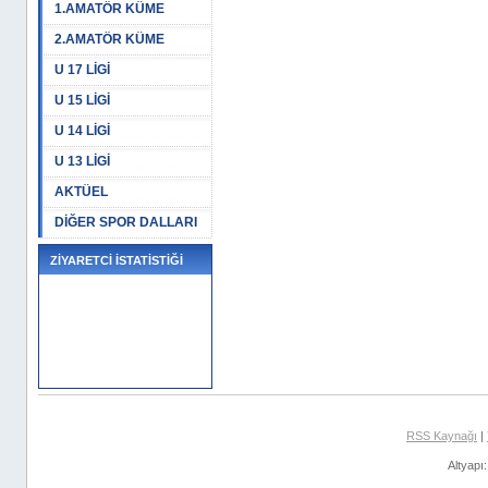
1.AMATÖR KÜME
2.AMATÖR KÜME
U 17 LİGİ
U 15 LİGİ
U 14 LİGİ
U 13 LİGİ
AKTÜEL
DİĞER SPOR DALLARI
ZİYARETCİ İSTATİSTİĞİ
RSS Kaynağı
|
Altyapı