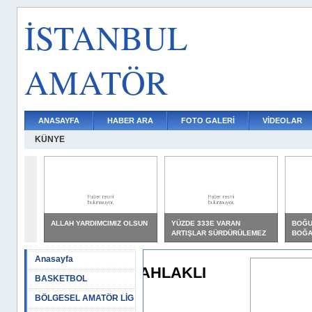
İSTANBUL
AMATÖR
ANASAYFA
HABER ARA
FOTO GALERİ
VİDEOLAR
KÜNYE
ALLAH YARDIMCIMIZ OLSUN
YÜZDE 333E VARAN
BOĞU
ARTIŞLAR SÜRDÜRÜLEMEZ
BOĞAZ
Anasayfa
İMİZ AHLAKLI
BASKETBOL
ULAR
BÖLGESEL AMATÖR LİG
İRMEK