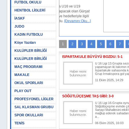
FUTBOL OKULU
yeni sezonda U16 ve U19
HENTBOL LİGLERİ
şında görev yapacak olan Gürşat
çalışmaları ve hedefleriyle ilgili
İASKF
larda bulundu.
[Devamını Oku...]
JUDO
, 13:15
KADIN FUTBOLU
Köşe Yazıları
1
2
3
4
5
6
7
KULÜPLER BİRLİĞİ
ISPARTAKULE BÜYÜYÜ BOZDU: 5-1
KULÜPLER BİRLİĞİ
U 16 Ligi 13.Grupta sezo
MAÇ PROGRAMI
yapamayan iki takımın 
Ispartakule sahasında k
Grup Irmakspora gol yağd
MAKALE
11 Ekim 2025, 14:29
OKUL SPORLARI
PLAY OUT
SÖĞÜTLÜÇEŞME TAŞ GİBİ: 3-0
PROFESYONEL LİGLER
U 16 Ligi 16.Grupta oy
Söğütlüçeşme evinde çı
SAL KLASMAN GRUBU
Sanayi Mahallesini etkili
mağlup ederek sahadan i
SPOR OKULLARI
a...
TENİS
06 Ekim 2025, 16:03