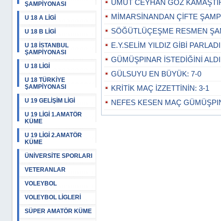
UMUT CEYHAN GÖZ KAMAŞTI
ŞAMPİYONASI
MİMARSİNANDAN ÇİFTE ŞAMPİ
U 18 A LİGİ
SÖĞÜTLÜÇEŞME RESMEN ŞAM
U 18 B LİGİ
E.Y.SELİM YILDIZ GİBİ PARLADI:
U 18 İSTANBUL
ŞAMPİYONASI
GÜMÜŞPINAR İSTEDİĞİNİ ALDI:
U 18 LİGİ
GÜLSUYU EN BÜYÜK: 7-0
U 18 TÜRKİYE
ŞAMPİYONASI
KRİTİK MAÇ İZZETTİNİN: 3-1
U 19 GELİŞİM LİGİ
NEFES KESEN MAÇ GÜMÜŞPINA
U 19 LİGİ 1.AMATÖR
KÜME
U 19 LİGİ 2.AMATÖR
KÜME
ÜNİVERSİTE SPORLARI
VETERANLAR
VOLEYBOL
VOLEYBOL LİGLERİ
SÜPER AMATÖR KÜME