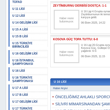
TÜFAD
ZEYTİNBURNU DERBİSİ DOSTÇA: 1-1
U 11 LİGİ
U 16 Ligi 4.Grupta oyn
Zeytinburnunun iki temsil
U 12 LİGİ
karşıya geldi.
U 14 GELİŞİM LİGİ
06 Ekim 2025, 14:22
U 15 A LİGİ
U 15 B LİGİ
KOSOVA GÜÇ TOPA TUTTU: 6-0
U 15 TÜRKİYE
U 16 Ligi 20.Grupta oy
BİRİNCİLİĞİ
Kosova Güç, Gültepe Öz
yağdırdı: 6-0.
U 16 GELİŞİM LİGİ
06 Ekim 2025, 11:15
U 16 İSTANBUL
ŞAMPİYONASI
U 16 LİGİ
U 16 TÜRKİYE
ŞAMPİYONASI
U 16 LİGİ
U 17 A LİGİ
Haber Arşivi
U 17 B LİGİ
ÖNCELİĞİMİZ AHLAKLI SPORC
U 17 GELİŞİM LİGİ
SİLİVRİ MİMARSİNANDAN ŞA
U 17 TÜRKİYE