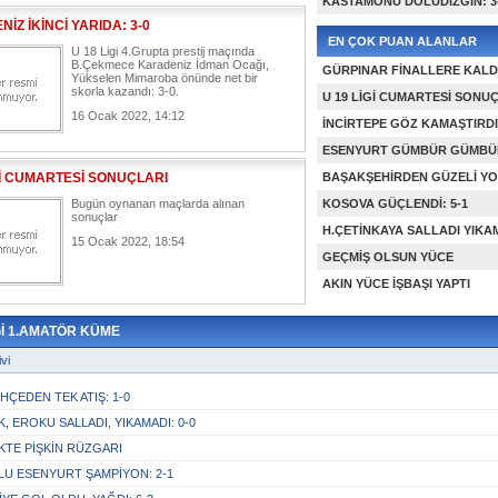
KASTAMONU DOLUDİZGİN: 3
İZ İKİNCİ YARIDA: 3-0
EN ÇOK PUAN ALANLAR
U 18 Ligi 4.Grupta prestij maçında
B.Çekmece Karadeniz İdman Ocağı,
GÜRPINAR FİNALLERE KALDI
Yükselen Mimaroba önünde net bir
skorla kazandı: 3-0.
U 19 LİGİ CUMARTESİ SONU
16 Ocak 2022, 14:12
İNCİRTEPE GÖZ KAMAŞTIRDI:
ESENYURT GÜMBÜR GÜMBÜR
Gİ CUMARTESİ SONUÇLARI
BAŞAKŞEHİRDEN GÜZELİ YOK
Bugün oynanan maçlarda alınan
KOSOVA GÜÇLENDİ: 5-1
sonuçlar
H.ÇETİNKAYA SALLADI YIKAM
15 Ocak 2022, 18:54
GEÇMİŞ OLSUN YÜCE
AKIN YÜCE İŞBAŞI YAPTI
İGİ 1.AMATÖR KÜME
vi
HÇEDEN TEK ATIŞ: 1-0
K, EROKU SALLADI, YIKAMADI: 0-0
KTE PİŞKİN RÜZGARI
U ESENYURT ŞAMPİYON: 2-1