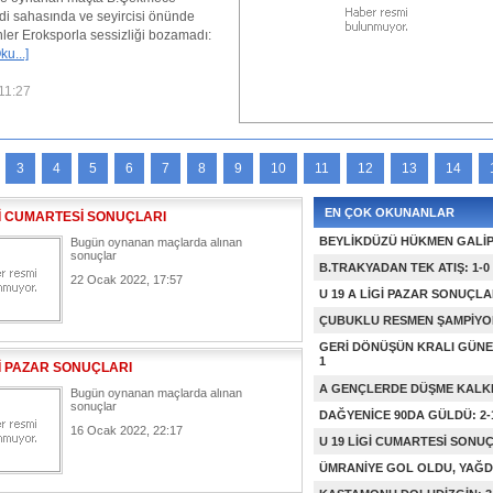
B.Çekmece Tepeciksporda teknik direktör 
Pişkin yeni takımıyla 3 haftadır namağlup 
[Devamını Oku...]
18 Ekim 2024, 12:29
3
4
5
6
7
8
9
10
11
12
13
14
EN ÇOK OKUNANLAR
Gİ CUMARTESİ SONUÇLARI
BEYLİKDÜZÜ HÜKMEN GALİ
Bugün oynanan maçlarda alınan
sonuçlar
B.TRAKYADAN TEK ATIŞ: 1-0
22 Ocak 2022, 17:57
U 19 A LİGİ PAZAR SONUÇLA
ÇUBUKLU RESMEN ŞAMPİYON
GERİ DÖNÜŞÜN KRALI GÜNEŞ
1
Gİ PAZAR SONUÇLARI
A GENÇLERDE DÜŞME KALK
Bugün oynanan maçlarda alınan
sonuçlar
DAĞYENİCE 90DA GÜLDÜ: 2-
16 Ocak 2022, 22:17
U 19 LİGİ CUMARTESİ SONU
ÜMRANİYE GOL OLDU, YAĞDI