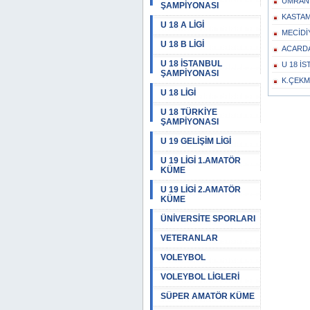
ÜMRANİ
ŞAMPİYONASI
KASTAM
U 18 A LİGİ
MECİDİ
U 18 B LİGİ
ACARDA
U 18 İSTANBUL
U 18 İ
ŞAMPİYONASI
K.ÇEKME
U 18 LİGİ
U 18 TÜRKİYE
ŞAMPİYONASI
U 19 GELİŞİM LİGİ
U 19 LİGİ 1.AMATÖR
KÜME
U 19 LİGİ 2.AMATÖR
KÜME
ÜNİVERSİTE SPORLARI
VETERANLAR
VOLEYBOL
VOLEYBOL LİGLERİ
SÜPER AMATÖR KÜME