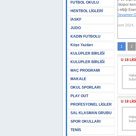
FUTBOL OKULU
Tepecikspor kendi sahasında ve seyircisi önünde
konuk ettiği Esenler Eroksporla sessizliği bozamadı:
HENTBOL LİGLERİ
0-0.
[Devamını Oku...]
İASKF
26 Kasım 2024, 11:27
JUDO
KADIN FUTBOLU
Köşe Yazıları
1
2
KULÜPLER BİRLİĞİ
U 18 Lİ
KULÜPLER BİRLİĞİ
MAÇ PROGRAMI
MAKALE
OKUL SPORLARI
PLAY OUT
U 18 Lİ
PROFESYONEL LİGLER
SAL KLASMAN GRUBU
SPOR OKULLARI
TENİS