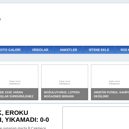
L
FOTO GALERİ
VİDEOLAR
ANKETLER
SİTENE EKLE
RSS 
DE 333E VARAN
BOĞULUYORUZ, LÜTFEN
AMATÖR FUTBOL SAHİP
IŞLAR SÜRDÜRÜLEMEZ
BOĞAZIMIZI BIRAKIN
DEĞİLDİR!
TEPECİKTE PİŞKİN
RÜZGARI
U 19 takımıyla lige mükemmel başlangıç y