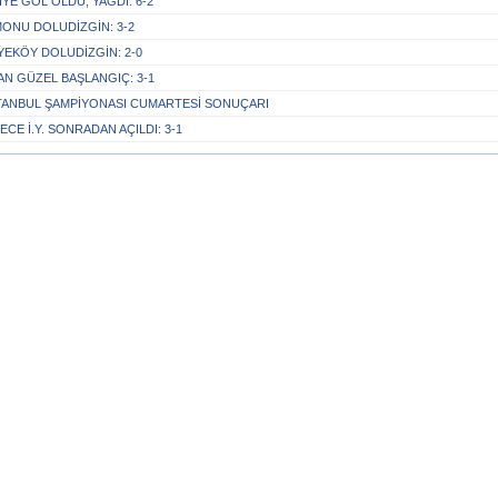
YE GOL OLDU, YAĞDI: 6-2
ONU DOLUDİZGİN: 3-2
YEKÖY DOLUDİZGİN: 2-0
N GÜZEL BAŞLANGIÇ: 3-1
STANBUL ŞAMPİYONASI CUMARTESİ SONUÇARI
CE İ.Y. SONRADAN AÇILDI: 3-1