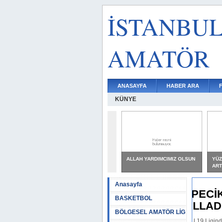
İSTANBU
AMATÖR
ANASAYFA
HABER ARA
KÜNYE
ALLAH YARDIMCIMIZ OLSUN
YÜZ
ART
Anasayfa
TEPECİK, EROKU
BASKETBOL
SALLADI, YIKAMADI: 0-0
BÖLGESEL AMATÖR LİG
BGL U 19 Liginde oynanan maçta B.Çekmece