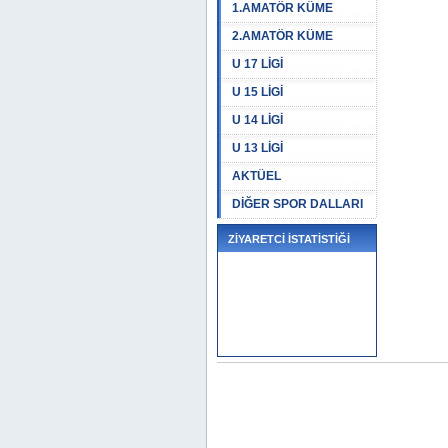
1.AMATÖR KÜME
2.AMATÖR KÜME
U 17 LİGİ
U 15 LİGİ
U 14 LİGİ
U 13 LİGİ
AKTÜEL
DİĞER SPOR DALLARI
ZİYARETCİ İSTATİSTİĞİ