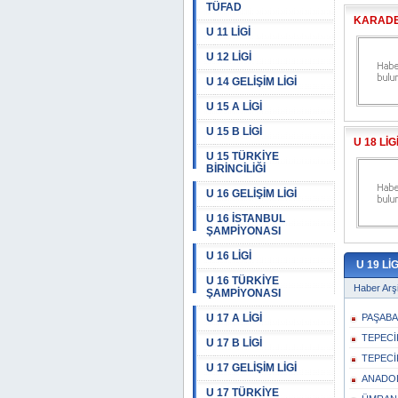
TÜFAD
KARADEN
U 11 LİGİ
U 12 LİGİ
U 14 GELİŞİM LİGİ
U 15 A LİGİ
U 15 B LİGİ
U 18 Lİ
U 15 TÜRKİYE
BİRİNCİLİĞİ
U 16 GELİŞİM LİGİ
U 16 İSTANBUL
ŞAMPİYONASI
U 16 LİGİ
U 19 L
U 16 TÜRKİYE
Haber Arşi
ŞAMPİYONASI
U 17 A LİGİ
PAŞABA
TEPECİ
U 17 B LİGİ
TEPECİ
U 17 GELİŞİM LİGİ
ANADOL
U 17 TÜRKİYE