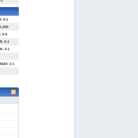
-2
: 4-1
ÇLARI
 5-0
: 5-1
: 4-1
ADI: 1-1