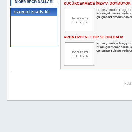
DİĞER SPOR DALLARI
KÜÇÜKÇEKMECE İMZAYA DOYMUYOR
Profesyonelliğe Geçiş Lig
ZİYARETCİ İSTATİSTİĞİ
Küçükçekmecesporda iç 
çalışmaları devam ediyor
ARDA ÖZBENLE BİR SEZON DAHA
Profesyonelliğe Geçiş Lig
Küçükçekmecesporda iç 
çalışmaları devam ediyor
RSS 