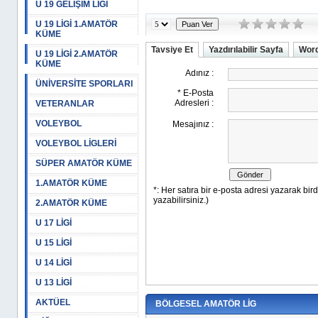
U 19 GELİŞİM LİGİ
U 19 LİGİ 1.AMATÖR
KÜME
Tavsiye Et
Yazdırılabilir Sayfa
Word
U 19 LİGİ 2.AMATÖR
KÜME
ÜNİVERSİTE SPORLARI
VETERANLAR
VOLEYBOL
VOLEYBOL LİGLERİ
SÜPER AMATÖR KÜME
1.AMATÖR KÜME
2.AMATÖR KÜME
U 17 LİGİ
U 15 LİGİ
U 14 LİGİ
U 13 LİGİ
AKTÜEL
BÖLGESEL AMATÖR LİG