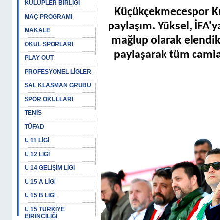
KULÜPLER BİRLİĞİ
Küçükçekmecespor Ku
MAÇ PROGRAMI
paylaşım. Yüksel, İFA'y
MAKALE
mağlup olarak elendik
OKUL SPORLARI
paylaşarak tüm camiad
PLAY OUT
PROFESYONEL LİGLER
SAL KLASMAN GRUBU
SPOR OKULLARI
TENİS
TÜFAD
U 11 LİGİ
U 12 LİGİ
U 14 GELİŞİM LİGİ
U 15 A LİGİ
U 15 B LİGİ
U 15 TÜRKİYE
BİRİNCİLİĞİ