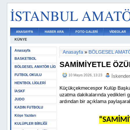
İSTANBUL AMAT
ANASAYFA
HABER ARA
FOTO GALERİ
VİDEOLAR
KÜNYE
Anasayfa
Anasayfa
»
BÖLGESEL AMATÖ
BASKETBOL
SAMİMİYETLE ÖZÜ
BÖLGESEL AMATÖR LİG
FUTBOL OKULU
10 Mayıs 2026, 13:23
İskende
HENTBOL LİGLERİ
Küçükçekmecespor Kulüp Başkan
İASKF
uzatma dakikalarında yedikleri g
JUDO
ardından bir açıklama paylaşara
KADIN FUTBOLU
Köşe Yazıları
“SAMİMİ
KULÜPLER BİRLİĞİ