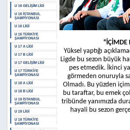
U 16 GELİŞİM LİGİ
U 16 İSTANBUL
ŞAMPİYONASI
U 16 LİGİ
U 16 TÜRKİYE
ŞAMPİYONASI
“İÇİMDE
U 17 A LİGİ
Yüksel yaptığı açıklama
U 17 B LİGİ
Ligde bu sezon büyük haya
U 17 GELİŞİM LİGİ
pes etmedik. İkinci y
U 17 TÜRKİYE
ŞAMPİYONASI
görmeden onuruyla sav
U 18 A LİGİ
Olmadı. Bu yüzden içim
U 18 B LİGİ
bu taraftar, bu emek ço
U 18 İSTANBUL
tribünde yanımızda dur
ŞAMPİYONASI
hayali bu sezon gerç
U 18 LİGİ
U 18 TÜRKİYE
ŞAMPİYONASI