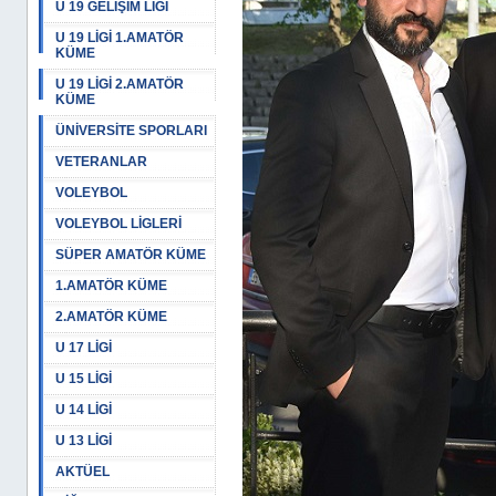
U 19 GELİŞİM LİGİ
U 19 LİGİ 1.AMATÖR
KÜME
U 19 LİGİ 2.AMATÖR
KÜME
ÜNİVERSİTE SPORLARI
VETERANLAR
VOLEYBOL
VOLEYBOL LİGLERİ
SÜPER AMATÖR KÜME
1.AMATÖR KÜME
2.AMATÖR KÜME
U 17 LİGİ
U 15 LİGİ
U 14 LİGİ
U 13 LİGİ
AKTÜEL