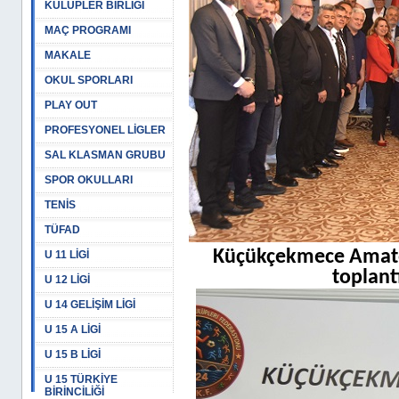
KULÜPLER BİRLİĞİ
MAÇ PROGRAMI
MAKALE
OKUL SPORLARI
PLAY OUT
PROFESYONEL LİGLER
SAL KLASMAN GRUBU
SPOR OKULLARI
TENİS
TÜFAD
Küçükçekmece Amatör
U 11 LİGİ
toplantı
U 12 LİGİ
U 14 GELİŞİM LİGİ
U 15 A LİGİ
U 15 B LİGİ
U 15 TÜRKİYE
BİRİNCİLİĞİ