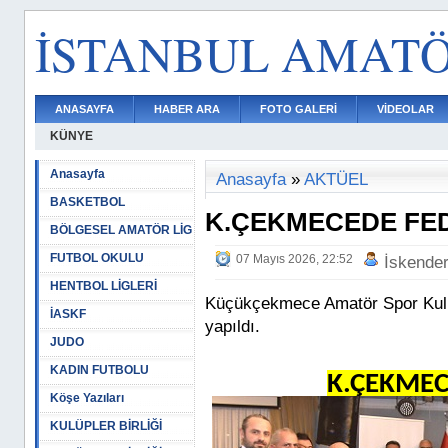
İSTANBUL AMAT
ANASAYFA
HABER ARA
FOTO GALERİ
VİDEOLAR
KÜNYE
Anasayfa
Anasayfa
»
AKTÜEL
BASKETBOL
K.ÇEKMECEDE FE
BÖLGESEL AMATÖR LİG
FUTBOL OKULU
07 Mayıs 2026, 22:52
İskende
HENTBOL LİGLERİ
Küçükçekmece Amatör Spor Kulüpl
İASKF
yapıldı.
JUDO
KADIN FUTBOLU
K.ÇEKMEC
Köşe Yazıları
KULÜPLER BİRLİĞİ