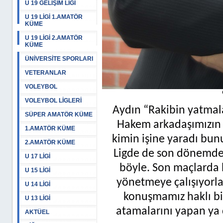
U 19 GELİŞİM LİGİ
U 19 LİGİ 1.AMATÖR
KÜME
U 19 LİGİ 2.AMATÖR
KÜME
ÜNİVERSİTE SPORLARI
VETERANLAR
VOLEYBOL
VOLEYBOL LİGLERİ
Aydın “Rakibin yatmala
SÜPER AMATÖR KÜME
Hakem arkadaşımızın 
1.AMATÖR KÜME
kimin işine yaradı bu
2.AMATÖR KÜME
Ligde de son dönemde 
U 17 LİGİ
böyle. Son maçlarda 
U 15 LİGİ
yönetmeye çalışıyorlar
U 14 LİGİ
konuşmamız haklı bir
U 13 LİGİ
atamalarını yapan ya d
AKTÜEL