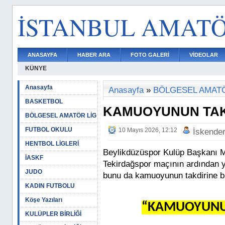
İSTANBUL AMAT
ANASAYFA
HABER ARA
FOTO GALERİ
VİDEOLAR
KÜNYE
Anasayfa
Anasayfa
»
BÖLGESEL AMATÖ
BASKETBOL
KAMUOYUNUN TAK
BÖLGESEL AMATÖR LİG
FUTBOL OKULU
10 Mayıs 2026, 12:12
İskende
HENTBOL LİGLERİ
Beylikdüzüspor Kulüp Başkanı Me
İASKF
Tekirdağspor maçının ardından y
JUDO
bunu da kamuoyunun takdirine bır
KADIN FUTBOLU
Köşe Yazıları
“KAMUOYUNUN
KULÜPLER BİRLİĞİ