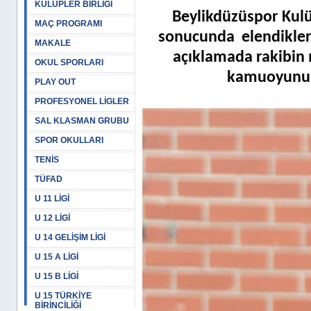
KULÜPLER BİRLİĞİ
Beylikdüzüspor Kulü
MAÇ PROGRAMI
sonucunda
elendikle
MAKALE
açıklamada rakibin 
OKUL SPORLARI
kamuoyunun 
PLAY OUT
PROFESYONEL LİGLER
SAL KLASMAN GRUBU
SPOR OKULLARI
TENİS
TÜFAD
U 11 LİGİ
U 12 LİGİ
U 14 GELİŞİM LİGİ
U 15 A LİGİ
U 15 B LİGİ
U 15 TÜRKİYE
BİRİNCİLİĞİ