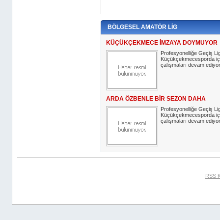
BÖLGESEL AMATÖR LİG
KÜÇÜKÇEKMECE İMZAYA DOYMUYOR
Profesyonelliğe Geçiş Lig
Küçükçekmecesporda iç 
çalışmaları devam ediyor
ARDA ÖZBENLE BİR SEZON DAHA
Profesyonelliğe Geçiş Lig
Küçükçekmecesporda iç 
çalışmaları devam ediyor
RSS K