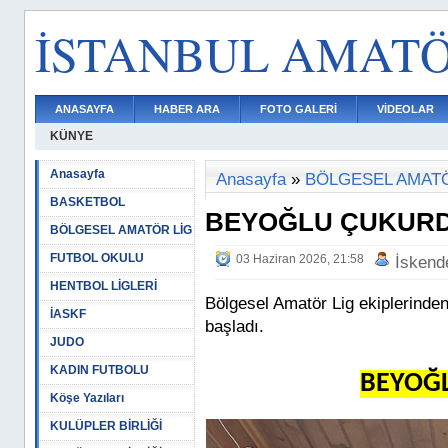
İSTANBUL AMAT
ANASAYFA
HABER ARA
FOTO GALERİ
VİDEOLAR
KÜNYE
Anasayfa
Anasayfa
»
BÖLGESEL AMATÖ
BASKETBOL
BEYOĞLU ÇUKURD
BÖLGESEL AMATÖR LİG
FUTBOL OKULU
03 Haziran 2026, 21:58
İskend
HENTBOL LİGLERİ
Bölgesel Amatör Lig ekiplerinde
İASKF
başladı.
JUDO
KADIN FUTBOLU
BEYOĞL
Köşe Yazıları
KULÜPLER BİRLİĞİ