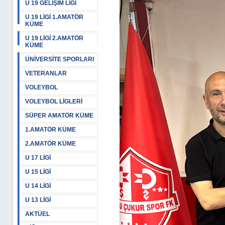
U 19 GELİŞİM LİGİ
U 19 LİGİ 1.AMATÖR
KÜME
U 19 LİGİ 2.AMATÖR
KÜME
ÜNİVERSİTE SPORLARI
VETERANLAR
VOLEYBOL
VOLEYBOL LİGLERİ
SÜPER AMATÖR KÜME
1.AMATÖR KÜME
2.AMATÖR KÜME
U 17 LİGİ
U 15 LİGİ
U 14 LİGİ
U 13 LİGİ
AKTÜEL