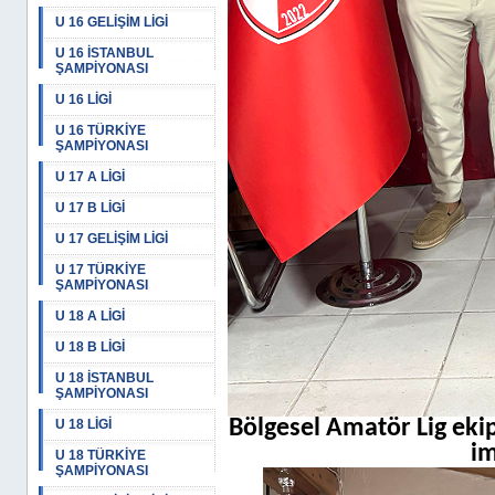
U 16 GELİŞİM LİGİ
U 16 İSTANBUL
ŞAMPİYONASI
U 16 LİGİ
U 16 TÜRKİYE
ŞAMPİYONASI
U 17 A LİGİ
U 17 B LİGİ
U 17 GELİŞİM LİGİ
U 17 TÜRKİYE
ŞAMPİYONASI
U 18 A LİGİ
U 18 B LİGİ
U 18 İSTANBUL
ŞAMPİYONASI
Bölgesel Amatör Lig eki
U 18 LİGİ
im
U 18 TÜRKİYE
ŞAMPİYONASI