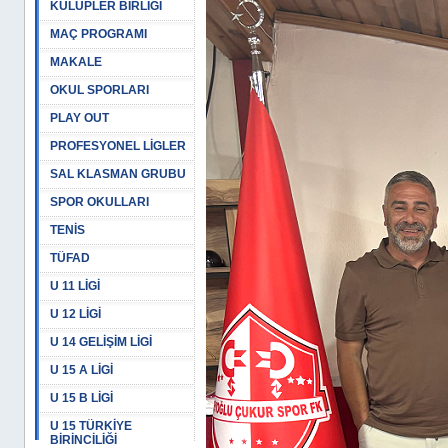
KULÜPLER BİRLİĞİ
MAÇ PROGRAMI
MAKALE
OKUL SPORLARI
PLAY OUT
PROFESYONEL LİGLER
SAL KLASMAN GRUBU
SPOR OKULLARI
TENİS
TÜFAD
U 11 LİGİ
U 12 LİGİ
U 14 GELİŞİM LİGİ
U 15 A LİGİ
U 15 B LİGİ
U 15 TÜRKİYE
BİRİNCİLİĞİ