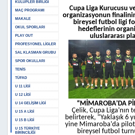
KULÜPLER BİRLİĞİ
Cupa Liga Kurucusu ve
MAÇ PROGRAMI
organizasyonun finalini
MAKALE
bireysel futbol ligi 
OKUL SPORLARI
hedeflerinin organ
uluslararası p
PLAY OUT
PROFESYONEL LİGLER
SAL KLASMAN GRUBU
SPOR OKULLARI
TENİS
TÜFAD
U 11 LİGİ
U 12 LİGİ
“MİMAROBA’DA Pİ
U 14 GELİŞİM LİGİ
Çelik, Cupa Liga'nın te
U 15 A LİGİ
belirterek, "Yaklaşık 6 
U 15 B LİGİ
yine Mimaroba'da pilot
U 15 TÜRKİYE
bireysel futbol tur
BİRİNCİLİĞİ