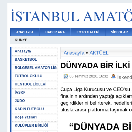
İSTANBUL AMAT
ANASAYFA
HABER ARA
FOTO GALERİ
VİDEOLAR
KÜNYE
Anasayfa
Anasayfa
»
AKTÜEL
BASKETBOL
DÜNYADA BİR İLKİ
BÖLGESEL AMATÖR LİG
FUTBOL OKULU
05 Temmuz 2026, 16:32
İskend
HENTBOL LİGLERİ
Cupa Liga Kurucusu ve CEO'su S
İASKF
finalinin ardından yaptığı açıkla
JUDO
geçirdiklerini belirterek, hedefl
KADIN FUTBOLU
uluslararası platforma taşımak o
Köşe Yazıları
“DÜNYADA Bİ
KULÜPLER BİRLİĞİ