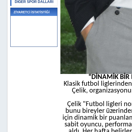
DİĞER SPOR DALLARI
ZİYARETCİ İSTATİSTİĞİ
“DİNAMİK BİR
Klasik futbol liglerinden
Çelik, organizasyonu
Çelik "Futbol ligleri n
bunu bireyler üzerinde
için dinamik bir puanlam
sabit oyuncu, performan
aldı. Her hafta belirl