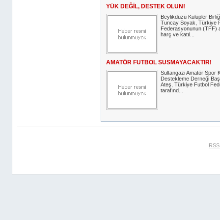
YÜK DEĞİL, DESTEK OLUN!
Beylikdüzü Kulüpler Birli
Tuncay Soyak, Türkiye F
Federasyonunun (TFF) aç
harç ve katıl...
AMATÖR FUTBOL SUSMAYACAKTIR!
Sultangazi Amatör Spor K
Destekleme Derneği Baş
Ateş, Türkiye Futbol Fe
tarafınd...
RSS