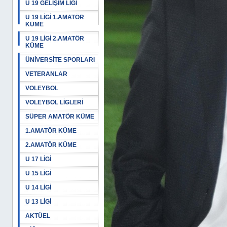
U 19 GELİŞİM LİGİ
U 19 LİGİ 1.AMATÖR
KÜME
U 19 LİGİ 2.AMATÖR
KÜME
ÜNİVERSİTE SPORLARI
VETERANLAR
VOLEYBOL
VOLEYBOL LİGLERİ
SÜPER AMATÖR KÜME
1.AMATÖR KÜME
2.AMATÖR KÜME
U 17 LİGİ
U 15 LİGİ
U 14 LİGİ
U 13 LİGİ
AKTÜEL