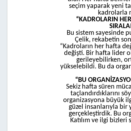
seçim yaparak yeni ta
kadrolarla 
“KADROLARIN HER 
SIRALA
Bu sistem sayesinde pu
Çelik, rekabetin so
“Kadroların her hafta değ
değişti. Bir hafta lide
gerileyebilirken, o
yükselebildi. Bu da orga
“BU ORGANİZASYON
Sekiz hafta süren müca
taçlandırdıklarını sö
organizasyona büyük ilg
güzel insanlarıyla bir
gerçekleştirdik. Bu or
Katılım ve ilgi bizler