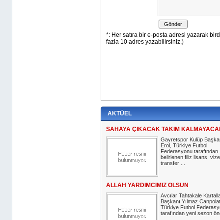
AKTÜEL
SAHAYA ÇIKACAK TAKIM KALMAYACA
Gayretspor Kulüp Başkan
Erol, Türkiye Futbol
Federasyonu tarafından
belirlenen filiz lisans, vize
transfer ...
ALLAH YARDIMCIMIZ OLSUN
Avcılar Tahtakale Kartall
Başkanı Yılmaz Canpolat
Türkiye Futbol Federas
tarafından yeni sezon önc