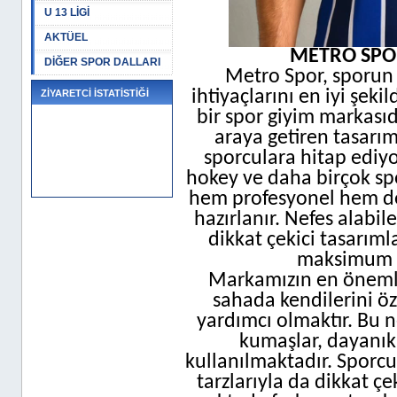
U 13 LİGİ
AKTÜEL
METRO SPO
DİĞER SPOR DALLARI
Metro Spor, sporun 
ihtiyaçlarını en iyi şe
ZİYARETCİ İSTATİSTİĞİ
bir spor giyim markasıdır
araya getiren tasarı
sporculara hitap ediyo
hokey ve daha birçok spo
hem profesyonel hem de 
hazırlanır. Nefes alabil
dikkat çekici tasarım
maksimum k
Markamızın en önemli 
sahada kendilerini öz
yardımcı olmaktır. Bu 
kumaşlar, dayanıkl
kullanılmaktadır. Sporcu
tarzlarıyla da dikkat ç