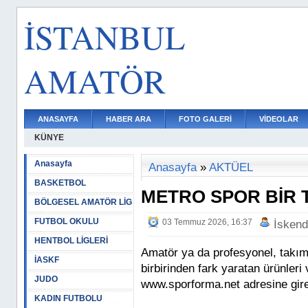
İSTANBUL
AMATÖR
ANASAYFA
HABER ARA
FOTO GALERİ
VİDEOLAR
KÜNYE
Anasayfa
Anasayfa
»
AKTÜEL
BASKETBOL
METRO SPOR BİR 
BÖLGESEL AMATÖR LİG
FUTBOL OKULU
03 Temmuz 2026, 16:37
İskend
HENTBOL LİGLERİ
Amatör ya da profesyonel, takım
İASKF
birbirinden fark yaratan ürünleri
JUDO
www.sporforma.net adresine gire
KADIN FUTBOLU