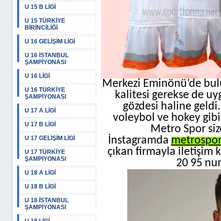
U 15 B LİGİ
U 15 TÜRKİYE
BİRİNCİLİĞİ
U 16 GELİŞİM LİGİ
U 16 İSTANBUL
ŞAMPİYONASI
U 16 LİGİ
Merkezi Eminönü’de bul
U 16 TÜRKİYE
kalitesi gerekse de uy
ŞAMPİYONASI
gözdesi haline geldi
U 17 A LİGİ
voleybol ve hokey gibi
U 17 B LİGİ
Metro Spor siz
U 17 GELİŞİM LİGİ
İnstagramda
metrospo
çıkan firmayla iletişim
U 17 TÜRKİYE
ŞAMPİYONASI
20 95 num
U 18 A LİGİ
U 18 B LİGİ
U 18 İSTANBUL
ŞAMPİYONASI