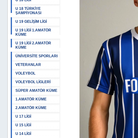
U 18 LİGİ
U 18 TÜRKİYE
ŞAMPİYONASI
U 19 GELİŞİM LİGİ
U 19 LİGİ 1.AMATÖR
KÜME
U 19 LİGİ 2.AMATÖR
KÜME
ÜNİVERSİTE SPORLARI
VETERANLAR
VOLEYBOL
VOLEYBOL LİGLERİ
SÜPER AMATÖR KÜME
1.AMATÖR KÜME
2.AMATÖR KÜME
U 17 LİGİ
U 15 LİGİ
U 14 LİGİ