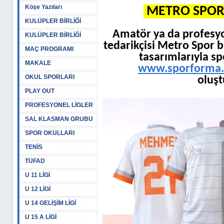
Köşe Yazıları
METRO SPOR 
KULÜPLER BİRLİĞİ
Amatör ya da profesy
KULÜPLER BİRLİĞİ
tedarikçisi Metro Spor b
MAÇ PROGRAMI
tasarımlarıyla sp
MAKALE
www.sporforma.
OKUL SPORLARI
oluşt
PLAY OUT
PROFESYONEL LİGLER
SAL KLASMAN GRUBU
SPOR OKULLARI
TENİS
TÜFAD
U 11 LİGİ
U 12 LİGİ
U 14 GELİŞİM LİGİ
U 15 A LİGİ