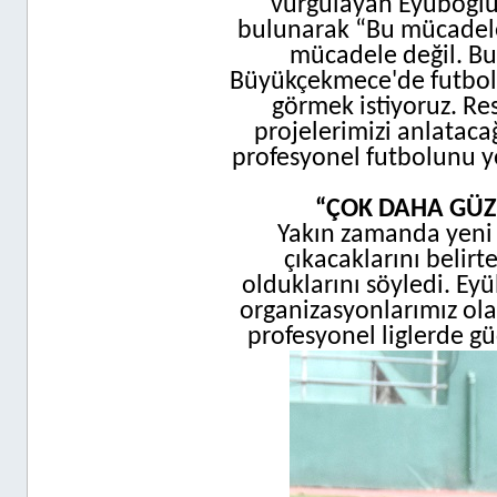
vurgulayan Eyüboğlu,
bulunarak “Bu mücadele
mücadele değil. Bu
Büyükçekmece'de futbol
görmek istiyoruz. Re
projelerimizi anlataca
profesyonel futbolunu y
“ÇOK DAHA GÜZ
Yakın zamanda yeni
çıkacaklarını belirt
olduklarını söyledi. E
organizasyonlarımız ol
profesyonel liglerde gü