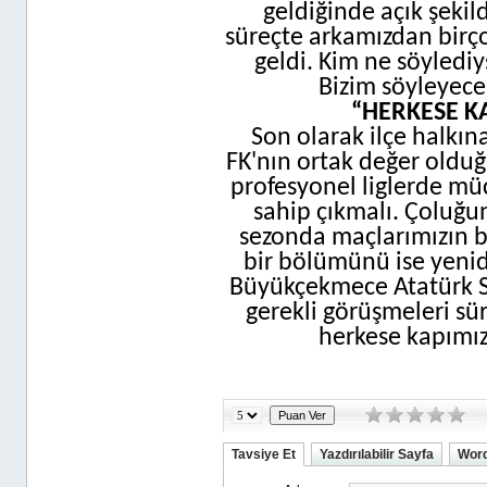
geldiğinde açık şekil
süreçte arkamızdan birç
geldi. Kim ne söyledi
Bizim söyleyece
“HERKESE K
Son olarak ilçe halkı
FK'nın ortak değer oldu
profesyonel liglerde mü
sahip çıkmalı. Çoluğu
sezonda maçlarımızın b
bir bölümünü ise yenid
Büyükçekmece Atatürk St
gerekli görüşmeleri sü
herkese kapımız
Tavsiye Et
Yazdırılabilir Sayfa
Word