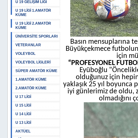
U 19 GELİŞİM LİGİ
U 19 LİGİ 1.AMATÖR
KÜME
U 19 LİGİ 2.AMATÖR
KÜME
ÜNİVERSİTE SPORLARI
Basın mensuplarına te
VETERANLAR
Büyükçekmece futbolunun
VOLEYBOL
için mü
“PROFESYONEL FUTBOL
VOLEYBOL LİGLERİ
Eyüboğlu "Öncelikle
SÜPER AMATÖR KÜME
olduğunuz için hepi
1.AMATÖR KÜME
yaklaşık 25 yıl boyunca p
2.AMATÖR KÜME
iyi günlerimiz de oldu,
U 17 LİGİ
olmadığını ço
U 15 LİGİ
U 14 LİGİ
U 13 LİGİ
AKTÜEL