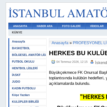
İSTANBUL AMAT
ANASAYFA
HABER ARA
FOTO GALERİ
VİDEOLAR
KÜNYE
Anasayfa
Anasayfa
»
PROFESYONEL L
BASKETBOL
HERKES BU KULÜB
BÖLGESEL AMATÖR LİG
FUTBOL OKULU
04 Temmuz 2026, 12:15
İskend
HENTBOL LİGLERİ
Büyükçekmece FK Onursal Başka
İASKF
toplantısında kulübün hedefleri,
JUDO
açıklamalarda bulundu.
KADIN FUTBOLU
Köşe Yazıları
"HERKES 
KULÜPLER BİRLİĞİ