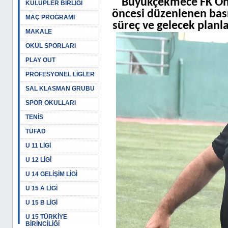
Büyükçekmece FK Onu
KULÜPLER BİRLİĞİ
öncesi düzenlenen bası
MAÇ PROGRAMI
süreç ve gelecek planl
MAKALE
OKUL SPORLARI
PLAY OUT
PROFESYONEL LİGLER
SAL KLASMAN GRUBU
SPOR OKULLARI
TENİS
TÜFAD
U 11 LİGİ
U 12 LİGİ
U 14 GELİŞİM LİGİ
U 15 A LİGİ
U 15 B LİGİ
U 15 TÜRKİYE
BİRİNCİLİĞİ