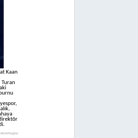
rat Kaan
i Turan
aki
nburnu
yespor,
alık,
sahaya
direktör
i.
 okunmuştur.