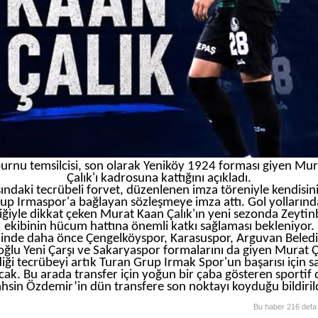
urnu temsilcisi, son olarak Yeniköy 1924 forması giyen Mu
Çalık'ı kadrosuna kattığını açıkladı.
ındaki tecrübeli forvet, düzenlenen imza töreniyle kendisin
up Irmaspor'a bağlayan sözleşmeye imza attı. Gol yollarınd
liğiyle dikkat çeken Murat Kaan Çalık'ın yeni sezonda Zeyti
ekibinin hücum hattına önemli katkı sağlaması bekleniyor.
rinde daha önce Çengelköyspor, Karasuspor, Arguvan Beledi
ğlu Yeni Çarşı ve Sakaryaspor formalarını da giyen Murat Ç
iği tecrübeyi artık Turan Grup Irmak Spor'un başarısı için 
cak. Bu arada transfer için yoğun bir çaba gösteren sportif 
ahsin Özdemir’in dün transfere son noktayı koyduğu bildirild
Bu haber 216 defa