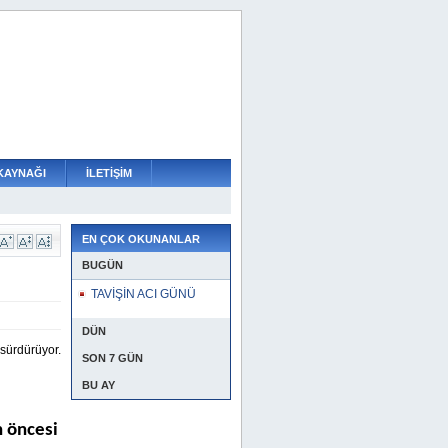
KAYNAĞI
İLETİŞİM
EN ÇOK OKUNANLAR
BUGÜN
TAVİŞİN ACI GÜNÜ
DÜN
 sürdürüyor.
SON 7 GÜN
BU AY
n öncesi