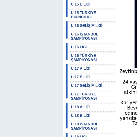
U 15 B LİGİ
U 15 TÜRKİYE
BİRİNCİLİĞİ
U 16 GELİŞİM LİGİ
U 16 İSTANBUL
ŞAMPİYONASI
U 16 LİGİ
U 16 TÜRKİYE
ŞAMPİYONASI
U 17 A LİGİ
Zeytinb
U 17 B LİGİ
24 yaş
U 17 GELİŞİM LİGİ
Gr
etkin
U 17 TÜRKİYE
ŞAMPİYONASI
Kariye
U 18 A LİGİ
Beyo
edind
U 18 B LİGİ
yansıta
T
U 18 İSTANBUL
ŞAMPİYONASI