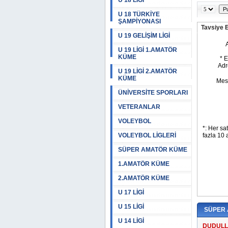
U 18 LİGİ
U 18 TÜRKİYE
ŞAMPİYONASI
Tavsiye 
U 19 GELİŞİM LİGİ
U 19 LİGİ 1.AMATÖR
KÜME
U 19 LİGİ 2.AMATÖR
KÜME
ÜNİVERSİTE SPORLARI
VETERANLAR
VOLEYBOL
VOLEYBOL LİGLERİ
SÜPER AMATÖR KÜME
1.AMATÖR KÜME
2.AMATÖR KÜME
U 17 LİGİ
U 15 LİGİ
SÜPER
U 14 LİGİ
DUDULL