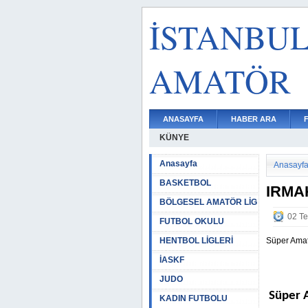
İSTANBU
AMATÖR
ANASAYFA
HABER ARA
KÜNYE
Anasayfa
Anasayf
BASKETBOL
IRMA
BÖLGESEL AMATÖR LİG
02 T
FUTBOL OKULU
HENTBOL LİGLERİ
Süper Amatö
İASKF
JUDO
Süper A
KADIN FUTBOLU