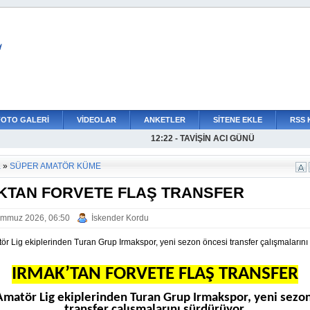
L
FOTO GALERİ
VİDEOLAR
ANKETLER
SİTENE EKLE
RSS 
12:22 - TAVİŞİN ACI GÜNÜ
a
»
SÜPER AMATÖR KÜME
KTAN FORVETE FLAŞ TRANSFER
emmuz 2026, 06:50
İskender Kordu
r Lig ekiplerinden Turan Grup Irmakspor, yeni sezon öncesi transfer çalışmalarını
IRMAK’TAN FORVETE FLAŞ TRANSFER
matör Lig ekiplerinden Turan Grup Irmakspor, yeni sezo
transfer çalışmalarını sürdürüyor.