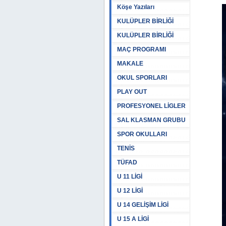
Köşe Yazıları
KULÜPLER BİRLİĞİ
KULÜPLER BİRLİĞİ
MAÇ PROGRAMI
MAKALE
OKUL SPORLARI
PLAY OUT
PROFESYONEL LİGLER
SAL KLASMAN GRUBU
SPOR OKULLARI
TENİS
TÜFAD
U 11 LİGİ
U 12 LİGİ
U 14 GELİŞİM LİGİ
U 15 A LİGİ