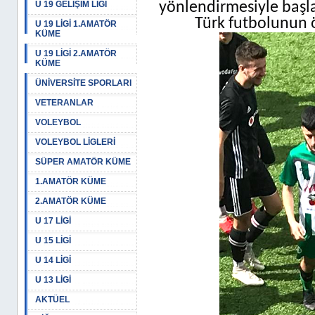
U 19 GELİŞİM LİGİ
yönlendirmesiyle başl
Türk futbolunun 
U 19 LİGİ 1.AMATÖR
KÜME
U 19 LİGİ 2.AMATÖR
KÜME
ÜNİVERSİTE SPORLARI
VETERANLAR
VOLEYBOL
VOLEYBOL LİGLERİ
SÜPER AMATÖR KÜME
1.AMATÖR KÜME
2.AMATÖR KÜME
U 17 LİGİ
U 15 LİGİ
U 14 LİGİ
U 13 LİGİ
AKTÜEL