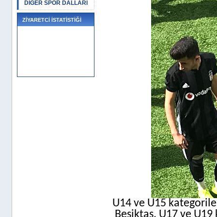
DİĞER SPOR DALLARI
ZİYARETCİ İSTATİSTİĞİ
U14 ve U15 kategorile
Beşiktaş, U17 ve U19 