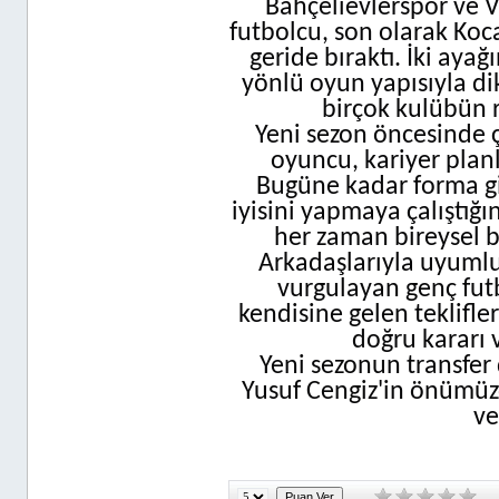
Bahçelievlerspor ve V
futbolcu, son olarak Koc
geride bıraktı. İki ayağ
yönlü oyun yapısıyla di
birçok kulübün 
Yeni sezon öncesinde ç
oyuncu, kariyer planla
Bugüne kadar forma gi
iyisini yapmaya çalıştığı
her zaman bireysel 
Arkadaşlarıyla uyumlu
vurgulayan genç fut
kendisine gelen teklifle
doğru kararı v
Yeni sezonun transfer
Yusuf Cengiz'in önümüzde
ve