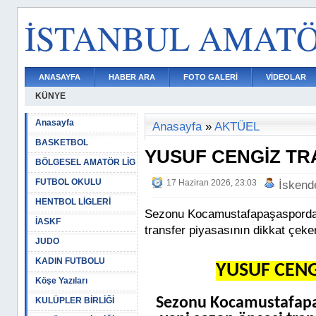
İSTANBUL AMAT
ANASAYFA
HABER ARA
FOTO GALERİ
VİDEOLAR
KÜNYE
Anasayfa
Anasayfa
»
AKTÜEL
BASKETBOL
YUSUF CENGİZ TR
BÖLGESEL AMATÖR LİG
FUTBOL OKULU
17 Haziran 2026, 23:03
İskend
HENTBOL LİGLERİ
Sezonu Kocamustafapaşasporda 
İASKF
transfer piyasasının dikkat çeken
JUDO
KADIN FUTBOLU
YUSUF CENG
Köşe Yazıları
Sezonu Kocamustafapa
KULÜPLER BİRLİĞİ