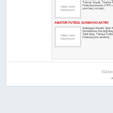
Tuncay Soyak, Türkiye F
Federasyonunun (TFF) a
yeni harç ve katıl...
AMATÖR FUTBOL SUSMAYACAKTIR!
Sultangazi Amatör Spor K
Destekleme Derneği Baş
Tahir Ateş, Türkiye Futbo
Federasyonu tarafınd...
RSS Kay
A