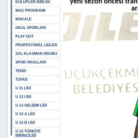
yeni sezon öncesi tran
KULÜPLER BİRLİĞİ
ar
MAÇ PROGRAMI
MAKALE
OKUL SPORLARI
PLAY OUT
PROFESYONEL LİGLER
SAL KLASMAN GRUBU
SPOR OKULLARI
TENİS
TÜFAD
U 11 LİGİ
U 12 LİGİ
U 14 GELİŞİM LİGİ
U 15 A LİGİ
U 15 B LİGİ
U 15 TÜRKİYE
BİRİNCİLİĞİ