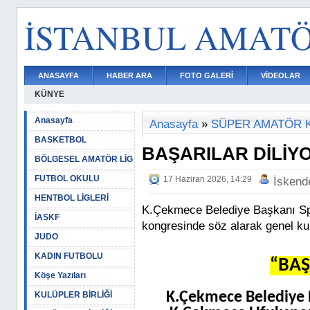
İSTANBUL AMAT
ANASAYFA
HABER ARA
FOTO GALERİ
VİDEOLAR
KÜNYE
Anasayfa
Anasayfa
»
SÜPER AMATÖR 
BASKETBOL
BAŞARILAR DİLİY
BÖLGESEL AMATÖR LİG
FUTBOL OKULU
17 Haziran 2026, 14:29
İskend
HENTBOL LİGLERİ
K.Çekmece Belediye Başkanı S
İASKF
kongresinde söz alarak genel kur
JUDO
KADIN FUTBOLU
“BAŞ
Köşe Yazıları
K.Çekmece Belediye 
KULÜPLER BİRLİĞİ