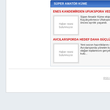
SÜPER AMATÖR KÜME
ENES KANDEMİRDEN UFUKSPORA VE
Süper Amatör Küme ekip
Küçükçekmece Ufukspor
öncesi ayrılık yaşandı.
AVCILARSPORDA HEDEF DAHA GÜÇLÜ
Yeni sezon hazırlıklarını
Avcılarsporda yönetim kur
olağan toplantısını gerçe
kulü...
RSS 