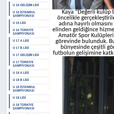
U 16 GELİŞİM LİGİ
Kaya “Değerli kulüp b
U 16 İSTANBUL
ŞAMPİYONASI
öncelikle gerçekleştir
adına hayırlı olmasın
U 16 LİGİ
elinden geldiğince hizmet
U 16 TÜRKİYE
ŞAMPİYONASI
Amatör Spor Kulüpleri 
görevinde bulunduk. Bu
U 17 A LİGİ
bünyesinde çeşitli gö
U 17 B LİGİ
futbolun gelişimine katk
U 17 GELİŞİM LİGİ
U 17 TÜRKİYE
ŞAMPİYONASI
U 18 A LİGİ
U 18 B LİGİ
U 18 İSTANBUL
ŞAMPİYONASI
U 18 LİGİ
U 18 TÜRKİYE
ŞAMPİYONASI