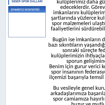
kulüplerimiz daha gü
DİĞER SPOR DALLARI
edeceklerdir. Göre
ZİYARETCİ İSTATİSTİĞİ
imkanlarını kulüplerim
şartlarında yüzlerce kul
spor malzemeleri ulaştı
faaliyetlerini sürdüreb
Bugün ise imkanların 
bazı sıkıntıların yaşand
sonraki süreçte fed
kulüplerimizin ihtiyaçl
sporun gelişimin
Benim için gurur verici 
spor insanının federasy
ilçemizi başarıyla tems
Bu vesileyle genel kur
arkadaşlarımıza başarı
spor camiamıza hayırlı
huzur ve mutlu