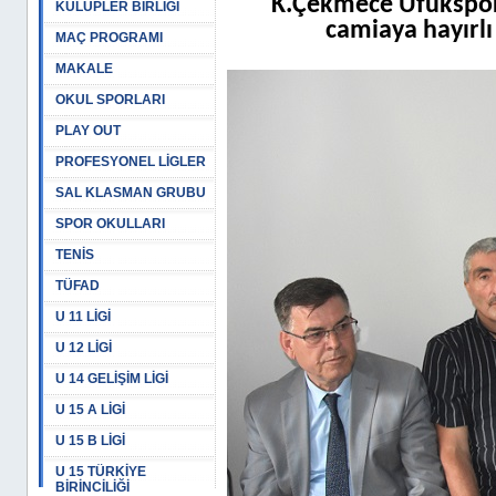
K.Çekmece Ufukspor 
KULÜPLER BİRLİĞİ
camiaya hayırlı
MAÇ PROGRAMI
MAKALE
OKUL SPORLARI
PLAY OUT
PROFESYONEL LİGLER
SAL KLASMAN GRUBU
SPOR OKULLARI
TENİS
TÜFAD
U 11 LİGİ
U 12 LİGİ
U 14 GELİŞİM LİGİ
U 15 A LİGİ
U 15 B LİGİ
U 15 TÜRKİYE
BİRİNCİLİĞİ