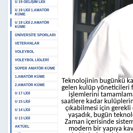
U 19 GELİŞİM LİGİ
U 19 LİGİ 1.AMATÖR
KÜME
U 19 LİGİ 2.AMATÖR
KÜME
ÜNİVERSİTE SPORLARI
VETERANLAR
VOLEYBOL
VOLEYBOL LİGLERİ
SÜPER AMATÖR KÜME
1.AMATÖR KÜME
Teknolojinin bugünkü ka
2.AMATÖR KÜME
gelen kulüp yöneticileri 
U 17 LİGİ
işlemlerini tamamlama
saatlere kadar kulüplerim
U 15 LİGİ
çıkabilmesi için gerekl
U 14 LİGİ
yaşadık, bugün teknolo
U 13 LİGİ
Zaman içerisinde sisteml
AKTÜEL
modern bir yapıya kav