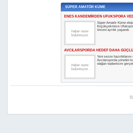
SÜPER AMATÖR KÜME
ENES KANDEMİRDEN UFUKSPORA VE
Süper Amatör Küme ekip
Küçükçekmece Ufukspor
öncesi ayrılık yaşandı.
AVCILARSPORDA HEDEF DAHA GÜÇLÜ
Yeni sezon hazırlıklarını
Avcılarsporda yönetim kur
olağan toplantısını gerçek
R