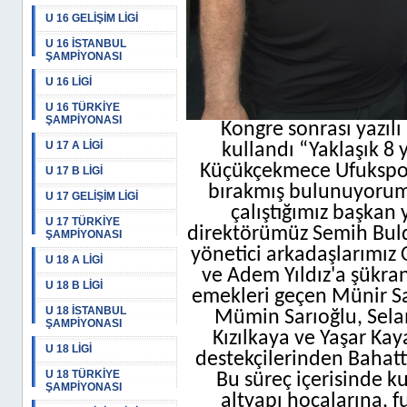
U 16 GELİŞİM LİGİ
U 16 İSTANBUL
ŞAMPİYONASI
U 16 LİGİ
U 16 TÜRKİYE
ŞAMPİYONASI
Kongre sonrası yazılı
U 17 A LİGİ
kullandı “Yaklaşık 8 
Küçükçekmece Ufukspor 
U 17 B LİGİ
bırakmış bulunuyorum.
U 17 GELİŞİM LİGİ
çalıştığımız başkan 
U 17 TÜRKİYE
direktörümüz Semih Buld
ŞAMPİYONASI
yönetici arkadaşlarımız
U 18 A LİGİ
ve Adem Yıldız'a şükra
U 18 B LİGİ
emekleri geçen Münir Sa
U 18 İSTANBUL
Mümin Sarıoğlu, Selam
ŞAMPİYONASI
Kızılkaya ve Yaşar Ka
U 18 LİGİ
destekçilerinden Bahatt
U 18 TÜRKİYE
Bu süreç içerisinde 
ŞAMPİYONASI
altyapı hocalarına, f