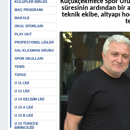
Küçükçekmece Spor Ufuk 
KULÜPLER BİRLİĞİ
süresinin ardından bir 
MAÇ PROGRAMI
teknik ekibe, altyapı ho
MAKALE
t
OKUL SPORLARI
PLAY OUT
PROFESYONEL LİGLER
SAL KLASMAN GRUBU
SPOR OKULLARI
TENİS
TÜFAD
U 11 LİGİ
U 12 LİGİ
U 14 GELİŞİM LİGİ
U 15 A LİGİ
U 15 B LİGİ
U 15 TÜRKİYE
BİRİNCİLİĞİ