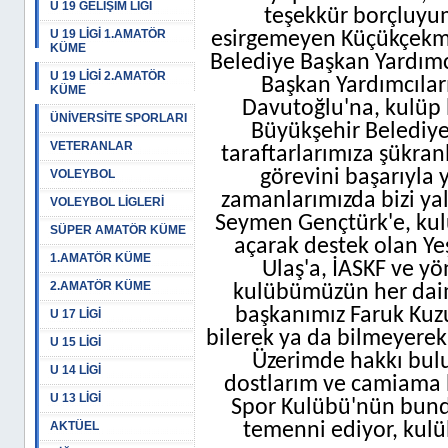
U 19 GELİŞİM LİGİ
teşekkür borçluyu
U 19 LİGİ 1.AMATÖR
esirgemeyen Küçükçekme
KÜME
Belediye Başkan Yardım
U 19 LİGİ 2.AMATÖR
Başkan Yardımcılar
KÜME
Davutoğlu'na, kulüp
ÜNİVERSİTE SPORLARI
Büyükşehir Belediye
VETERANLAR
taraftarlarımıza şükran
görevini başarıyla
VOLEYBOL
zamanlarımızda bizi yal
VOLEYBOL LİGLERİ
Seymen Gençtürk'e, kulü
SÜPER AMATÖR KÜME
açarak destek olan Ye
1.AMATÖR KÜME
Ulaş'a, İASKF ve yö
2.AMATÖR KÜME
kulübümüzün her daim
başkanımız Faruk Kuz
U 17 LİGİ
bilerek ya da bilmeyerek
U 15 LİGİ
Üzerimde hakkı bulu
U 14 LİGİ
dostlarım ve camiama 
U 13 LİGİ
Spor Kulübü'nün bunda
AKTÜEL
temenni ediyor, kul