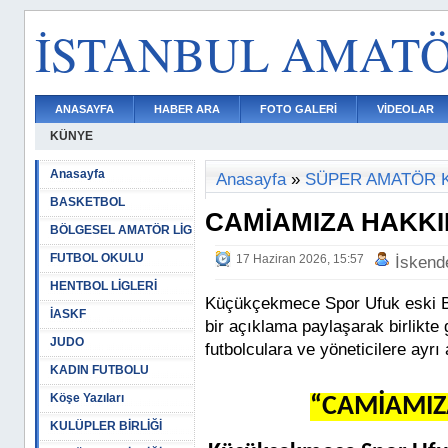
İSTANBUL AMAT
ANASAYFA
HABER ARA
FOTO GALERİ
VİDEOLAR
KÜNYE
Anasayfa
Anasayfa
»
SÜPER AMATÖR 
BASKETBOL
CAMİAMIZA HAKKI
BÖLGESEL AMATÖR LİG
FUTBOL OKULU
17 Haziran 2026, 15:57
İskend
HENTBOL LİGLERİ
Küçükçekmece Spor Ufuk eski Ba
İASKF
bir açıklama paylaşarak birlikte 
JUDO
futbolculara ve yöneticilere ayrı 
KADIN FUTBOLU
Köşe Yazıları
“CAMİAMIZ
KULÜPLER BİRLİĞİ