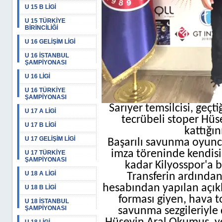
U 15 B LİGİ
U 15 TÜRKİYE
BİRİNCİLİĞİ
U 16 GELİŞİM LİGİ
U 16 İSTANBUL
ŞAMPİYONASI
U 16 LİGİ
U 16 TÜRKİYE
ŞAMPİYONASI
Sarıyer temsilcisi, geçt
U 17 A LİGİ
tecrübeli stoper Hü
U 17 B LİGİ
kattığın
U 17 GELİŞİM LİGİ
Başarılı savunma oyunc
imza töreninde kendis
U 17 TÜRKİYE
ŞAMPİYONASI
kadar Kilyosspor'a 
U 18 A LİGİ
Transferin ardında
hesabından yapılan açık
U 18 B LİGİ
forması giyen, hava t
U 18 İSTANBUL
ŞAMPİYONASI
savunma sezgileriyle 