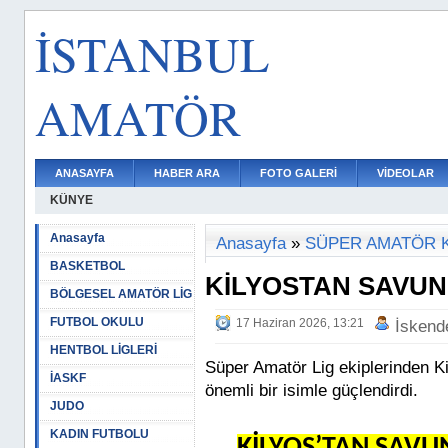
İSTANBUL
AMATÖR
ANASAYFA
HABER ARA
FOTO GALERİ
VİDEOLAR
KÜNYE
Anasayfa
Anasayfa
»
SÜPER AMATÖR 
BASKETBOL
KİLYOSTAN SAVU
BÖLGESEL AMATÖR LİG
FUTBOL OKULU
17 Haziran 2026, 13:21
İskend
HENTBOL LİGLERİ
Süper Amatör Lig ekiplerinden K
İASKF
önemli bir isimle güçlendirdi.
JUDO
KADIN FUTBOLU