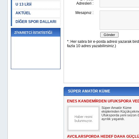
U 13 LİGİ
AKTÜEL
DİĞER SPOR DALLARI
ZİYARETCİ İSTATİSTİĞİ
SÜPER AMATÖR KÜME
ENES KANDEMİRDEN UFUKSPORA VE
Süper Amatör Küme
ekiplerinden Küçükçekm
Ufuksporda yeni sezon 
ayrılık yaşandı.
AVCILARSPORDA HEDEF DAHA GÜÇLÜ