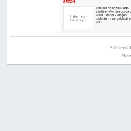
SEZON
Yeni sezon hazırlıklarını
sürdüren Avcılarsporda 
kurulu, haftalık olağan
toplantısını gerçekleştir
kulü...
RSS Kaynağı
Altyap