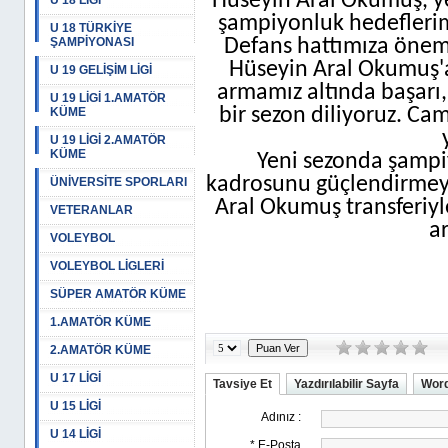
Hüseyin Aral Okumuş, ye
U 18 LİGİ
şampiyonluk hedeflerim
U 18 TÜRKİYE
ŞAMPİYONASI
Defans hattımıza öneml
Hüseyin Aral Okumuş'a 
U 19 GELİŞİM LİGİ
armamız altında başarı,
U 19 LİGİ 1.AMATÖR
bir sezon diliyoruz. Cam
KÜME
U 19 LİGİ 2.AMATÖR
KÜME
Yeni sezonda şampi
kadrosunu güçlendirmey
ÜNİVERSİTE SPORLARI
Aral Okumuş transferiy
VETERANLAR
ar
VOLEYBOL
VOLEYBOL LİGLERİ
SÜPER AMATÖR KÜME
1.AMATÖR KÜME
2.AMATÖR KÜME
U 17 LİGİ
Tavsiye Et
Yazdırılabilir Sayfa
Word
U 15 LİGİ
U 14 LİGİ