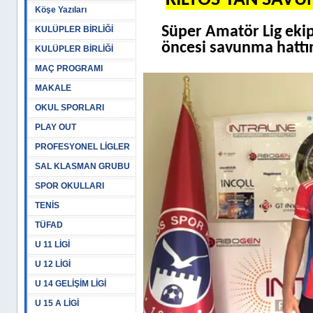
KİLYOS’TAN SAV
Köşe Yazıları
Süper Amatör Lig ekip
KULÜPLER BİRLİĞİ
öncesi savunma hattın
KULÜPLER BİRLİĞİ
MAÇ PROGRAMI
MAKALE
OKUL SPORLARI
PLAY OUT
PROFESYONEL LİGLER
SAL KLASMAN GRUBU
SPOR OKULLARI
TENİS
TÜFAD
U 11 LİGİ
U 12 LİGİ
U 14 GELİŞİM LİGİ
U 15 A LİGİ