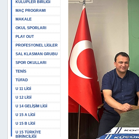
KULÜPLER BİRLİĞİ
MAÇ PROGRAMI
MAKALE
OKUL SPORLARI
PLAY OUT
PROFESYONEL LİGLER
SAL KLASMAN GRUBU
SPOR OKULLARI
TENİS
TÜFAD
U 11 LİGİ
U 12 LİGİ
U 14 GELİŞİM LİGİ
U 15 A LİGİ
U 15 B LİGİ
U 15 TÜRKİYE
BİRİNCİLİĞİ