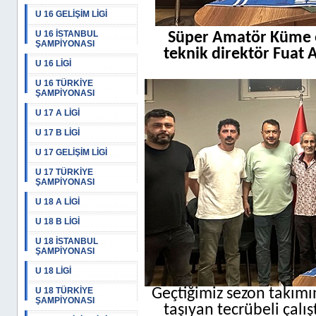
U 16 GELİŞİM LİGİ
U 16 İSTANBUL
Süper Amatör Küme 
ŞAMPİYONASI
teknik direktör Fuat A
U 16 LİGİ
U 16 TÜRKİYE
ŞAMPİYONASI
U 17 A LİGİ
U 17 B LİGİ
U 17 GELİŞİM LİGİ
U 17 TÜRKİYE
ŞAMPİYONASI
U 18 A LİGİ
U 18 B LİGİ
U 18 İSTANBUL
ŞAMPİYONASI
U 18 LİGİ
U 18 TÜRKİYE
Geçtiğimiz sezon takı
ŞAMPİYONASI
taşıyan tecrübeli çalı