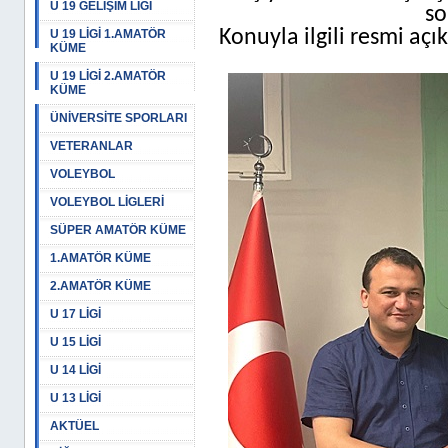
U 19 GELİŞİM LİGİ
so
Konuyla ilgili resmi a
U 19 LİGİ 1.AMATÖR
KÜME
U 19 LİGİ 2.AMATÖR
KÜME
ÜNİVERSİTE SPORLARI
VETERANLAR
VOLEYBOL
VOLEYBOL LİGLERİ
SÜPER AMATÖR KÜME
1.AMATÖR KÜME
2.AMATÖR KÜME
U 17 LİGİ
U 15 LİGİ
U 14 LİGİ
U 13 LİGİ
AKTÜEL