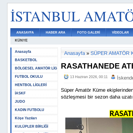
İSTANBUL AMAT
ANASAYFA
HABER ARA
FOTO GALERİ
VİDEOLAR
KÜNYE
Anasayfa
Anasayfa
»
SÜPER AMATÖR 
BASKETBOL
RASATHANEDE AT
BÖLGESEL AMATÖR LİG
FUTBOL OKULU
13 Haziran 2026, 00:11
İskend
HENTBOL LİGLERİ
Süper Amatör Küme ekiplerinden
İASKF
sözleşmesi bir sezon daha uzatıl
JUDO
KADIN FUTBOLU
RASAT
Köşe Yazıları
KULÜPLER BİRLİĞİ