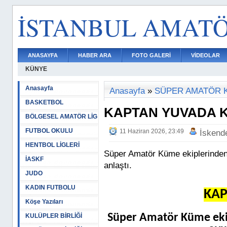
İSTANBUL AMAT
ANASAYFA
HABER ARA
FOTO GALERİ
VİDEOLAR
KÜNYE
Anasayfa
Anasayfa
»
SÜPER AMATÖR 
BASKETBOL
KAPTAN YUVADA 
BÖLGESEL AMATÖR LİG
FUTBOL OKULU
11 Haziran 2026, 23:49
İskend
HENTBOL LİGLERİ
Süper Amatör Küme ekiplerinden 
İASKF
anlaştı.
JUDO
KADIN FUTBOLU
KAP
Köşe Yazıları
Süper Amatör Küme ekipl
KULÜPLER BİRLİĞİ