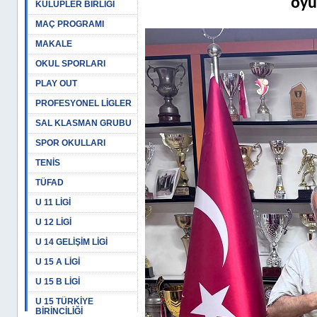
oyu
KULÜPLER BİRLİĞİ
MAÇ PROGRAMI
MAKALE
OKUL SPORLARI
PLAY OUT
PROFESYONEL LİGLER
SAL KLASMAN GRUBU
SPOR OKULLARI
TENİS
TÜFAD
U 11 LİGİ
U 12 LİGİ
U 14 GELİŞİM LİGİ
U 15 A LİGİ
U 15 B LİGİ
U 15 TÜRKİYE
BİRİNCİLİĞİ