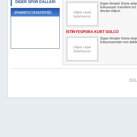
DİĞER SPOR DALLARI
Süper Amatör Küme ekip
İstinyespor transfere h
devam ediyor.
ZİYARETCİ İSTATİSTİĞİ
İSTİNYESPORA KURT GOLCÜ
Süper Amatör Küme ekip
İstinyespordan son dakika
RSS 