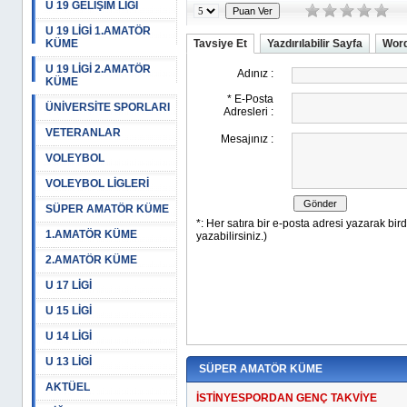
U 19 GELİŞİM LİGİ
U 19 LİGİ 1.AMATÖR
KÜME
Tavsiye Et
Yazdırılabilir Sayfa
Word
U 19 LİGİ 2.AMATÖR
KÜME
ÜNİVERSİTE SPORLARI
VETERANLAR
VOLEYBOL
VOLEYBOL LİGLERİ
SÜPER AMATÖR KÜME
1.AMATÖR KÜME
2.AMATÖR KÜME
U 17 LİGİ
U 15 LİGİ
U 14 LİGİ
U 13 LİGİ
SÜPER AMATÖR KÜME
AKTÜEL
İSTİNYESPORDAN GENÇ TAKVİYE