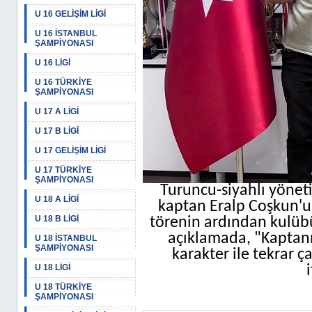
U 16 GELİŞİM LİGİ
U 16 İSTANBUL
ŞAMPİYONASI
U 16 LİGİ
U 16 TÜRKİYE
ŞAMPİYONASI
U 17 A LİGİ
U 17 B LİGİ
U 17 GELİŞİM LİGİ
U 17 TÜRKİYE
ŞAMPİYONASI
Turuncu-siyahlı yönet
U 18 A LİGİ
kaptan Eralp Coşkun'un
U 18 B LİGİ
törenin ardından kulüb
açıklamada, "Kaptanı
U 18 İSTANBUL
ŞAMPİYONASI
karakter ile tekrar 
U 18 LİGİ
U 18 TÜRKİYE
ŞAMPİYONASI