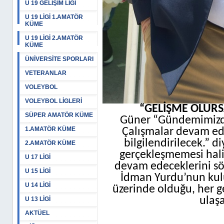
U 19 GELİŞİM LİGİ
U 19 LİGİ 1.AMATÖR
KÜME
U 19 LİGİ 2.AMATÖR
KÜME
ÜNİVERSİTE SPORLARI
VETERANLAR
VOLEYBOL
VOLEYBOL LİGLERİ
“GELİŞME OLURS
SÜPER AMATÖR KÜME
Güner “Gündemimizde
1.AMATÖR KÜME
Çalışmalar devam edi
bilgilendirilecek.” 
2.AMATÖR KÜME
gerçekleşmemesi hal
U 17 LİGİ
devam edeceklerini sö
U 15 LİGİ
İdman Yurdu’nun kulü
U 14 LİGİ
üzerinde olduğu, her g
ulaş
U 13 LİGİ
AKTÜEL