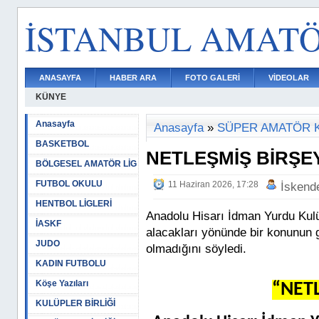
İSTANBUL AMAT
ANASAYFA
HABER ARA
FOTO GALERİ
VİDEOLAR
KÜNYE
Anasayfa
Anasayfa
»
SÜPER AMATÖR 
BASKETBOL
NETLEŞMİŞ BİRŞE
BÖLGESEL AMATÖR LİG
FUTBOL OKULU
11 Haziran 2026, 17:28
İskend
HENTBOL LİGLERİ
Anadolu Hisarı İdman Yurdu Kulü
İASKF
alacakları yönünde bir konunun
JUDO
olmadığını söyledi.
KADIN FUTBOLU
Köşe Yazıları
“NET
KULÜPLER BİRLİĞİ