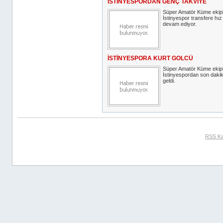
İSTİNYESPORDAN GENÇ TAKVİYE
Süper Amatör Küme ekip
İstinyespor transfere h
devam ediyor.
İSTİNYESPORA KURT GOLCÜ
Süper Amatör Küme ekip
İstinyespordan son dakik
geldi.
RSS Ka