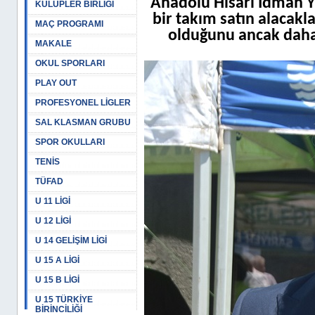
Anadolu Hisarı İdman Y
KULÜPLER BİRLİĞİ
bir takım satın alacak
MAÇ PROGRAMI
olduğunu ancak daha 
MAKALE
OKUL SPORLARI
PLAY OUT
PROFESYONEL LİGLER
SAL KLASMAN GRUBU
SPOR OKULLARI
TENİS
TÜFAD
U 11 LİGİ
U 12 LİGİ
U 14 GELİŞİM LİGİ
U 15 A LİGİ
U 15 B LİGİ
U 15 TÜRKİYE
BİRİNCİLİĞİ