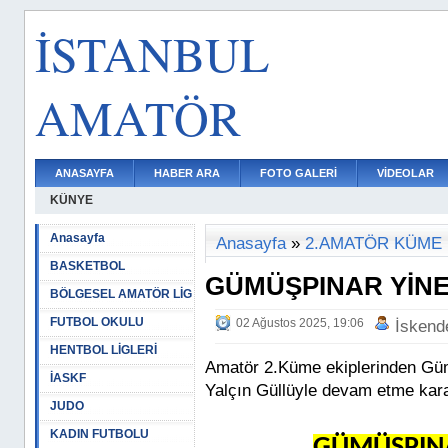
İSTANBUL
AMATÖR
ANASAYFA
HABER ARA
FOTO GALERİ
VİDEOLAR
KÜNYE
Anasayfa
Anasayfa
»
2.AMATÖR KÜME
BASKETBOL
GÜMÜŞPINAR YİN
BÖLGESEL AMATÖR LİG
FUTBOL OKULU
02 Ağustos 2025, 19:06
İskend
HENTBOL LİGLERİ
Amatör 2.Küme ekiplerinden Gü
İASKF
Yalçın Güllüyle devam etme kararı
JUDO
KADIN FUTBOLU