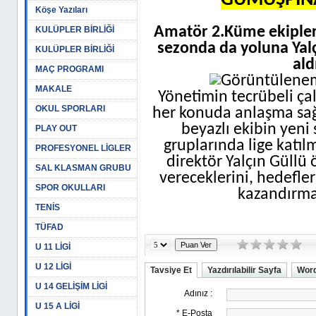
GÜMÜŞPINA
Köşe Yazıları
Amatör 2.Küme ekiple
KULÜPLER BİRLİĞİ
sezonda da yoluna Yal
KULÜPLER BİRLİĞİ
ald
MAÇ PROGRAMI
MAKALE
Yönetimin tecrübeli çalı
OKUL SPORLARI
her konuda anlaşma sağla
beyazlı ekibin yeni
PLAY OUT
gruplarında lige katılm
PROFESYONEL LİGLER
direktör Yalçın Güllü 
SAL KLASMAN GRUBU
vereceklerini, hedefler
SPOR OKULLARI
kazandırma
TENİS
TÜFAD
U 11 LİGİ
U 12 LİGİ
Tavsiye Et
Yazdırılabilir Sayfa
Word
U 14 GELİŞİM LİGİ
U 15 A LİGİ