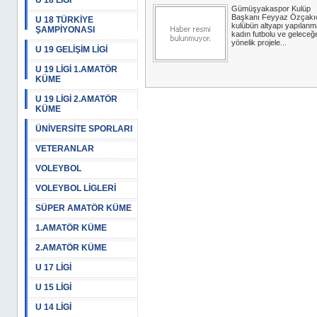
U 18 LİGİ
Gümüşyakaspor Kulüp
Başkanı Feyyaz Özçakıc
U 18 TÜRKİYE
kulübün altyapı yapılanm
ŞAMPİYONASI
kadın futbolu ve geleceğ
yönelik projele...
U 19 GELİŞİM LİGİ
U 19 LİGİ 1.AMATÖR
KÜME
U 19 LİGİ 2.AMATÖR
KÜME
ÜNİVERSİTE SPORLARI
VETERANLAR
VOLEYBOL
VOLEYBOL LİGLERİ
SÜPER AMATÖR KÜME
1.AMATÖR KÜME
2.AMATÖR KÜME
U 17 LİGİ
U 15 LİGİ
U 14 LİGİ