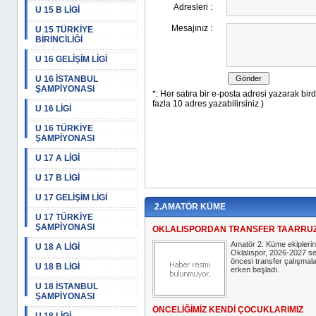
U 15 B LİGİ
U 15 TÜRKİYE
BİRİNCİLİĞİ
U 16 GELİŞİM LİGİ
U 16 İSTANBUL
ŞAMPİYONASI
U 16 LİGİ
U 16 TÜRKİYE
ŞAMPİYONASI
U 17 A LİGİ
U 17 B LİGİ
U 17 GELİŞİM LİGİ
2.AMATÖR KÜME
U 17 TÜRKİYE
ŞAMPİYONASI
OKLALISPORDAN TRANSFER TAARRU
Amatör 2. Küme ekipleri
U 18 A LİGİ
Oklalıspor, 2026-2027 s
öncesi transfer çalışmal
U 18 B LİGİ
erken başladı.
U 18 İSTANBUL
ŞAMPİYONASI
ÖNCELİĞİMİZ KENDİ ÇOCUKLARIMIZ