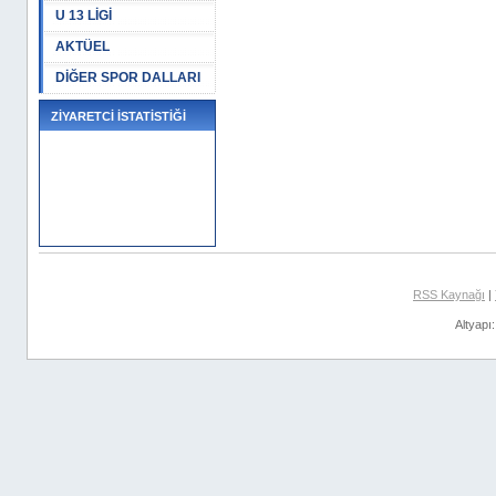
U 13 LİGİ
AKTÜEL
DİĞER SPOR DALLARI
ZİYARETCİ İSTATİSTİĞİ
RSS Kaynağı
|
Altyapı