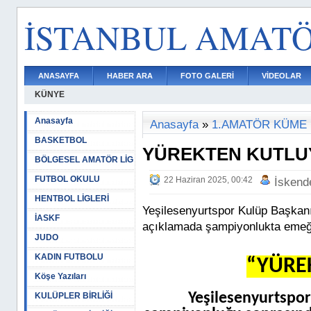
İSTANBUL AMAT
ANASAYFA
HABER ARA
FOTO GALERİ
VİDEOLAR
KÜNYE
Anasayfa
Anasayfa
»
1.AMATÖR KÜME
BASKETBOL
YÜREKTEN KUTL
BÖLGESEL AMATÖR LİG
FUTBOL OKULU
22 Haziran 2025, 00:42
İskend
HENTBOL LİGLERİ
Yeşilesenyurtspor Kulüp Başkan
İASKF
açıklamada şampiyonlukta emeği 
JUDO
KADIN FUTBOLU
“YÜRE
Köşe Yazıları
Yeşilesenyurtspor
KULÜPLER BİRLİĞİ