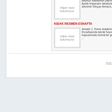
Beykoz futbolunun yakın
ilçede İmparator lakabıyla
antrenör Dinçay Atmaca,
KIDAK RESMEN ESNAFTA
Amatör 1. Küme ekipleri
Esnafsporda teknik heye
kapsamında önemli bir g
...
RSS 