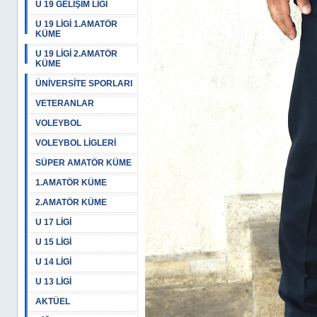
U 19 GELİŞİM LİGİ
U 19 LİGİ 1.AMATÖR
KÜME
U 19 LİGİ 2.AMATÖR
KÜME
ÜNİVERSİTE SPORLARI
VETERANLAR
VOLEYBOL
VOLEYBOL LİGLERİ
SÜPER AMATÖR KÜME
1.AMATÖR KÜME
2.AMATÖR KÜME
U 17 LİGİ
U 15 LİGİ
U 14 LİGİ
U 13 LİGİ
AKTÜEL