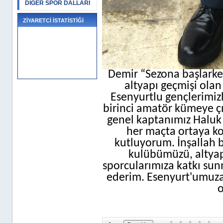
DİĞER SPOR DALLARI
ZİYARETCİ İSTATİSTİĞİ
Demir “Sezona başlark
altyapı geçmişi olan
Esenyurtlu gençlerimi
birinci amatör kümeye ç
genel kaptanımız Haluk
her maçta ortaya k
kutluyorum. İnşallah
kulübümüzü, altyapı
sporcularımıza katkı sun
ederim. Esenyurt'umuza 
o