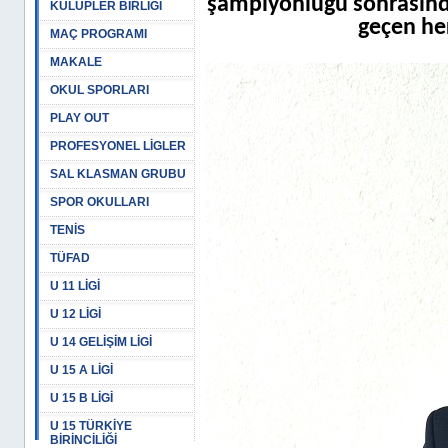
şampiyonluğu sonrasınd
KULÜPLER BİRLİĞİ
geçen her
MAÇ PROGRAMI
MAKALE
OKUL SPORLARI
PLAY OUT
PROFESYONEL LİGLER
SAL KLASMAN GRUBU
SPOR OKULLARI
TENİS
TÜFAD
U 11 LİGİ
U 12 LİGİ
U 14 GELİŞİM LİGİ
U 15 A LİGİ
U 15 B LİGİ
U 15 TÜRKİYE
BİRİNCİLİĞİ