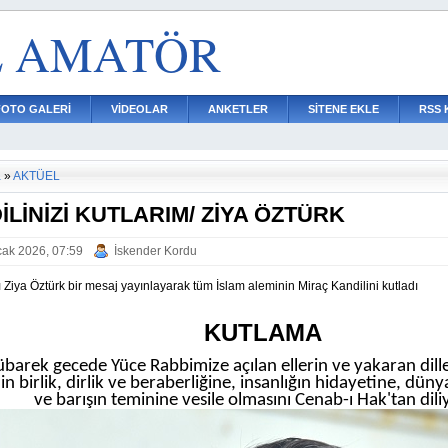
L AMATÖR
FOTO GALERİ
VİDEOLAR
ANKETLER
SİTENE EKLE
RSS 
a
»
AKTÜEL
İLİNİZİ KUTLARIM/ ZİYA ÖZTÜRK
ak 2026, 07:59
İskender Kordu
 Ziya Öztürk bir mesaj yayınlayarak tüm İslam aleminin Miraç Kandilini kutladı
KUTLAMA
barek gecede Yüce Rabbimize açılan ellerin ve yakaran dille
in birlik, dirlik ve beraberliğine, insanlığın hidayetine, dün
ve barışın teminine vesile olmasını Cenab-ı Hak'tan dil