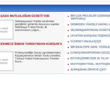
L
AŞADA MUTLULUĞUN ÜCRETİ YOK
BİR ÇOK PROJELER ÜZERİND
YAPIYORUZ
Selimpaşaspor Kulübü tarafından
geçtiğimiz günlerde duyurusu yapılan
DEMİRDEN YÜKSELE HAYIRLI 
Selimpaşa Futbol Okulu, ilk
antrenmanını yoğun...
SELİMPAŞASPORDAN ÜCRETS
UFUKTAN KURŞUNA TEŞEKKÜR
GÜVENCİ HALKLA İÇİÇE
EKMECE İDMAN YURDU'NDAN KURŞUN'A
İBB İDEALTEPE SAHİL TESİSL
Profesyonelliğe Geçiş Ligi ekiplerinden
GÜMÜŞYAKASPORDAN GELECE
Küçükçekmece İdman Yurdu yönetimi,
BÜYÜKÇEKMECEDE 26 YILLIK
Türkiye Futbol Federasyonu Yönetim
Kurul...
MUHTEŞEM FİNAL, MUHTEŞE
ALİPAŞADAN ZİRVEYE ÇIKTI