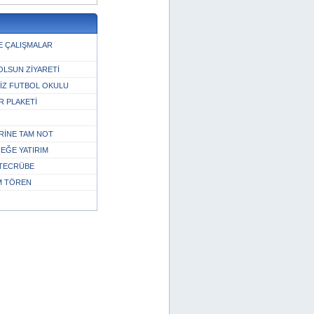
E ÇALIŞMALAR
OLSUN ZİYARETİ
İZ FUTBOL OKULU
 PLAKETİ
ERİNE TAM NOT
ĞE YATIRIM
 TECRÜBE
M TÖREN