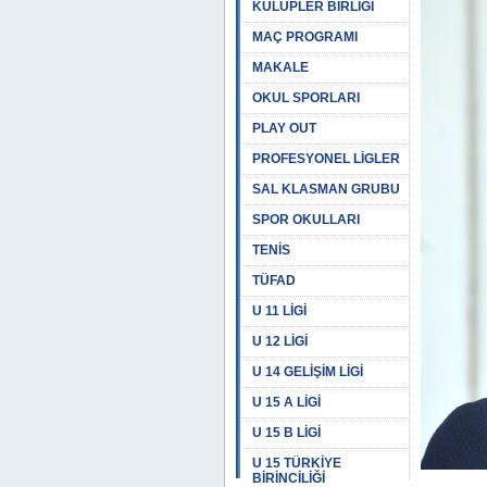
KULÜPLER BİRLİĞİ
MAÇ PROGRAMI
MAKALE
OKUL SPORLARI
PLAY OUT
PROFESYONEL LİGLER
SAL KLASMAN GRUBU
SPOR OKULLARI
TENİS
TÜFAD
U 11 LİGİ
U 12 LİGİ
U 14 GELİŞİM LİGİ
U 15 A LİGİ
U 15 B LİGİ
U 15 TÜRKİYE
BİRİNCİLİĞİ