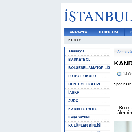
İSTANBU
ANASAYFA
HABER ARA
KÜNYE
Anasayfa
Anasayf
BASKETBOL
KAND
BÖLGESEL AMATÖR LİG
14 Oc
FUTBOL OKULU
HENTBOL LİGLERİ
Spor insanı
İASKF
JUDO
Bu mü
KADIN FUTBOLU
âlemin
Köşe Yazıları
KULÜPLER BİRLİĞİ