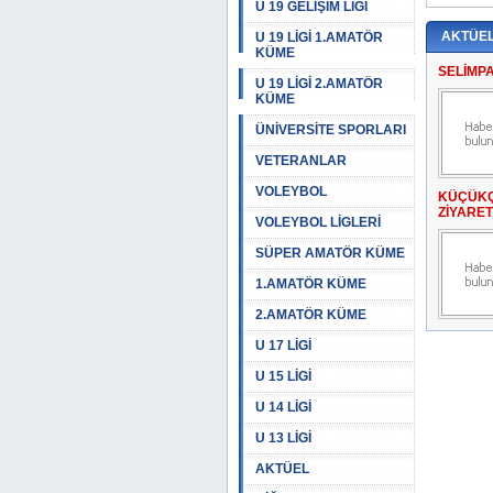
U 19 GELİŞİM LİGİ
AKTÜE
U 19 LİGİ 1.AMATÖR
KÜME
SELİMP
U 19 LİGİ 2.AMATÖR
KÜME
ÜNİVERSİTE SPORLARI
VETERANLAR
VOLEYBOL
KÜÇÜKÇ
ZİYARET
VOLEYBOL LİGLERİ
SÜPER AMATÖR KÜME
1.AMATÖR KÜME
2.AMATÖR KÜME
U 17 LİGİ
U 15 LİGİ
U 14 LİGİ
U 13 LİGİ
AKTÜEL