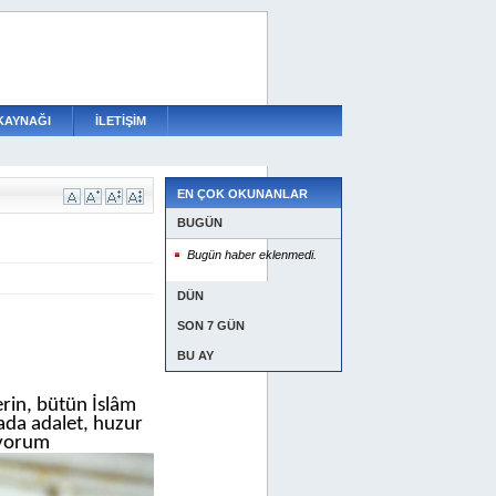
KAYNAĞI
İLETİŞİM
EN ÇOK OKUNANLAR
BUGÜN
Bugün haber eklenmedi.
DÜN
SON 7 GÜN
BU AY
rin, bütün İslâm
yada adalet, huzur
iyorum