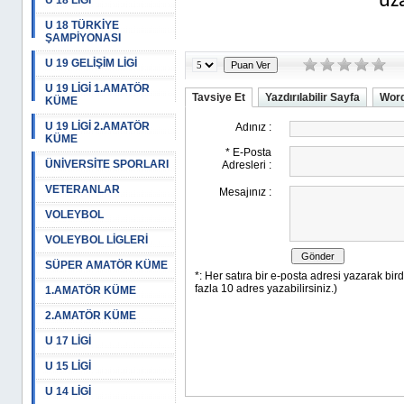
uz
U 18 LİGİ
U 18 TÜRKİYE
ŞAMPİYONASI
U 19 GELİŞİM LİGİ
U 19 LİGİ 1.AMATÖR
Tavsiye Et
Yazdırılabilir Sayfa
Word
KÜME
U 19 LİGİ 2.AMATÖR
KÜME
ÜNİVERSİTE SPORLARI
VETERANLAR
VOLEYBOL
VOLEYBOL LİGLERİ
SÜPER AMATÖR KÜME
1.AMATÖR KÜME
2.AMATÖR KÜME
U 17 LİGİ
U 15 LİGİ
U 14 LİGİ