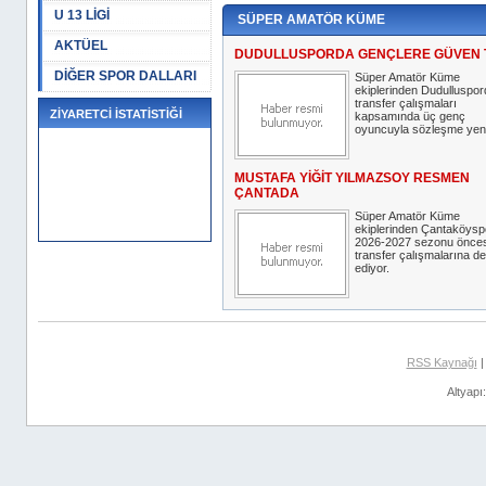
U 13 LİGİ
SÜPER AMATÖR KÜME
AKTÜEL
DUDULLUSPORDA GENÇLERE GÜVEN 
DİĞER SPOR DALLARI
Süper Amatör Küme
ekiplerinden Dudulluspor
transfer çalışmaları
ZİYARETCİ İSTATİSTİĞİ
kapsamında üç genç
oyuncuyla sözleşme yeni
MUSTAFA YİĞİT YILMAZSOY RESMEN
ÇANTADA
Süper Amatör Küme
ekiplerinden Çantaköysp
2026-2027 sezonu önces
transfer çalışmalarına 
ediyor.
RSS Kaynağı
Altyapı