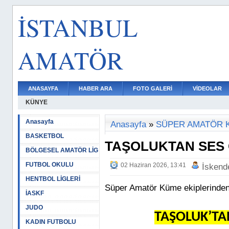
İSTANBUL
AMATÖR
ANASAYFA
HABER ARA
FOTO GALERİ
VİDEOLAR
KÜNYE
Anasayfa
Anasayfa
»
SÜPER AMATÖR 
BASKETBOL
TAŞOLUKTAN SES 
BÖLGESEL AMATÖR LİG
FUTBOL OKULU
02 Haziran 2026, 13:41
İskend
HENTBOL LİGLERİ
Süper Amatör Küme ekiplerinden 
İASKF
JUDO
TAŞOLUK’TA
KADIN FUTBOLU