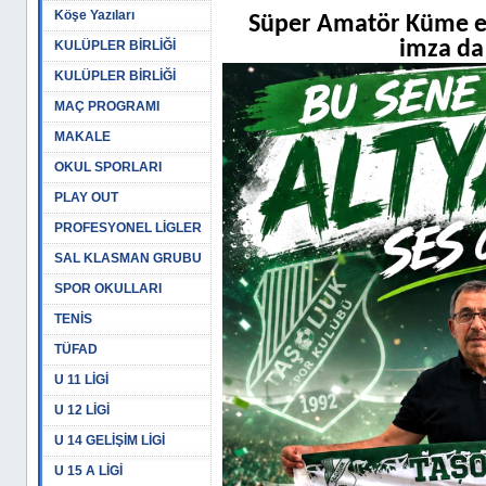
Köşe Yazıları
Süper Amatör Küme ek
imza da 
KULÜPLER BİRLİĞİ
KULÜPLER BİRLİĞİ
MAÇ PROGRAMI
MAKALE
OKUL SPORLARI
PLAY OUT
PROFESYONEL LİGLER
SAL KLASMAN GRUBU
SPOR OKULLARI
TENİS
TÜFAD
U 11 LİGİ
U 12 LİGİ
U 14 GELİŞİM LİGİ
U 15 A LİGİ