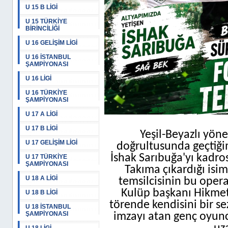
U 15 B LİGİ
U 15 TÜRKİYE
BİRİNCİLİĞİ
U 16 GELİŞİM LİGİ
U 16 İSTANBUL
ŞAMPİYONASI
U 16 LİGİ
U 16 TÜRKİYE
ŞAMPİYONASI
U 17 A LİGİ
U 17 B LİGİ
Yeşil-Beyazlı yöne
U 17 GELİŞİM LİGİ
doğrultusunda geçtiği
İshak Sarıbuğa'yı kadro
U 17 TÜRKİYE
ŞAMPİYONASI
Takıma çıkardığı isi
U 18 A LİGİ
temsilcisinin bu opera
Kulüp başkanı Hikmet
U 18 B LİGİ
törende kendisini bir s
U 18 İSTANBUL
ŞAMPİYONASI
imzayı atan genç oyun