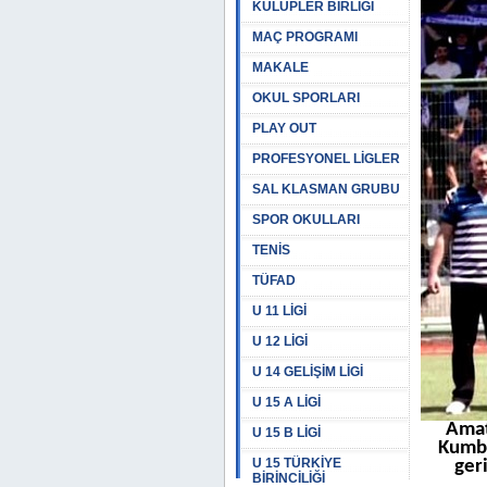
KULÜPLER BİRLİĞİ
MAÇ PROGRAMI
MAKALE
OKUL SPORLARI
PLAY OUT
PROFESYONEL LİGLER
SAL KLASMAN GRUBU
SPOR OKULLARI
TENİS
TÜFAD
U 11 LİGİ
U 12 LİGİ
U 14 GELİŞİM LİGİ
U 15 A LİGİ
Amat
U 15 B LİGİ
Kumbu
U 15 TÜRKİYE
ger
BİRİNCİLİĞİ