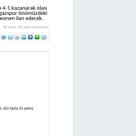
 4-1 kazanarak olası
burgazspor önümüzdeki
resmen ilan edecek.
Bu haber 245 defa okunmuştur.