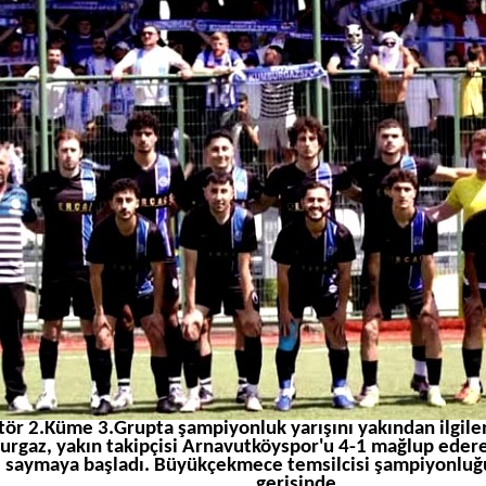
ör 2.Küme 3.Grupta şampiyonluk yarışını yakından ilgile
rgaz, yakın takipçisi Arnavutköyspor'u 4-1 mağlup edere
i saymaya başladı. Büyükçekmece temsilcisi şampiyonluğ
gerisinde.