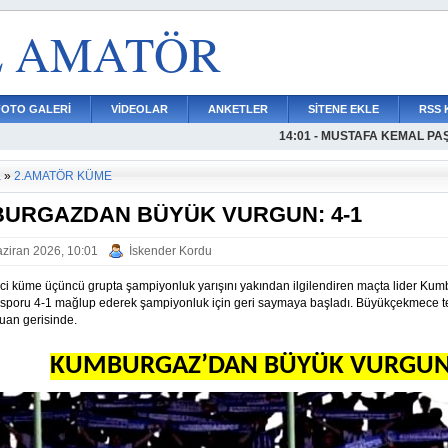
L AMATÖR
FOTO GALERİ
VİDEOLAR
ANKETLER
SİTENE EKLE
RSS 
14:01 - MUSTAFA KEMAL P
13:50 - MEHMET ALİ DENİZD
13:40 - PAŞABAHÇEDE ŞAHİ
a
»
2.AMATÖR KÜME
URGAZDAN BÜYÜK VURGUN: 4-1
ziran 2026, 10:01
İskender Kordu
ci küme üçüncü grupta şampiyonluk yarışını yakından ilgilendiren maçta lider Kumb
sporu 4-1 mağlup ederek şampiyonluk için geri saymaya başladı. Büyükçekmece t
uan gerisinde.
KUMBURGAZ’DAN BÜYÜK VURGUN: