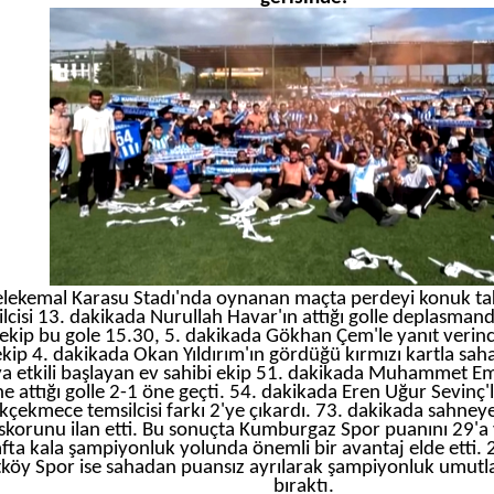
Yelekemal Karasu Stadı'nda oynanan maçta perdeyi konuk ta
lcisi 13. dakikada Nurullah Havar'ın attığı golle deplasmand
 ekip bu gole 15.30, 5. dakikada Gökhan Çem'le yanıt verinc
ip 4. dakikada Okan Yıldırım'ın gördüğü kırmızı kartla sahad
ya etkili başlayan ev sahibi ekip 51. dakikada Muhammet Em
ne attığı golle 2-1 öne geçti. 54. dakikada Eren Uğur Sevinç'
çekmece temsilcisi farkı 2'ye çıkardı. 73. dakikada sahneye
skorunu ilan etti. Bu sonuçta Kumburgaz Spor puanını 29'a 
fta kala şampiyonluk yolunda önemli bir avantaj elde etti.
köy Spor ise sahadan puansız ayrılarak şampiyonluk umutla
bıraktı.