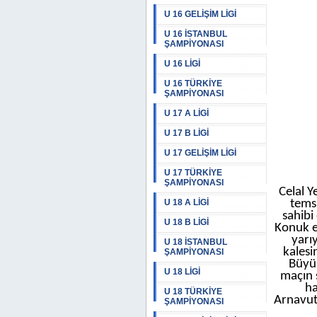
U 16 GELİŞİM LİGİ
U 16 İSTANBUL
ŞAMPİYONASI
U 16 LİGİ
U 16 TÜRKİYE
ŞAMPİYONASI
U 17 A LİGİ
U 17 B LİGİ
U 17 GELİŞİM LİGİ
U 17 TÜRKİYE
ŞAMPİYONASI
Celal 
U 18 A LİGİ
temsi
sahibi
U 18 B LİGİ
Konuk ek
yarı
U 18 İSTANBUL
kalesi
ŞAMPİYONASI
Büyük
U 18 LİGİ
maçın 
ha
U 18 TÜRKİYE
Arnavut
ŞAMPİYONASI