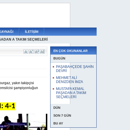
KAYNAĞI
İLETİŞİM
AŞADAN A TAKIM SEÇMELERİ
EN İMZA
N DEVRİ
EN ÇOK OKUNANLAR
BUGÜN
PAŞABAHÇEDE ŞAHİN
DEVRİ
MEHMET ALİ
DENİZDEN İMZA
urgaz, yakın takipçisi
emsilcisi şampiyonluğun
MUSTAFA KEMAL
PAŞADAN A TAKIM
SEÇMELERİ
 4-1
DÜN
SON 7 GÜN
BU AY