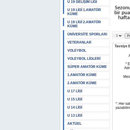
U 19 GELİŞİM LİGİ
Sezonu
U 19 LİGİ 1.AMATÖR
bir pua
KÜME
hafta
U 19 LİGİ 2.AMATÖR
KÜME
ÜNİVERSİTE SPORLARI
VETERANLAR
Tavsiye 
VOLEYBOL
VOLEYBOL LİGLERİ
SÜPER AMATÖR KÜME
1.AMATÖR KÜME
2.AMATÖR KÜME
U 17 LİGİ
U 15 LİGİ
U 14 LİGİ
U 13 LİGİ
AKTÜEL