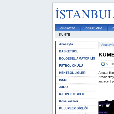
İSTANBU
ANASAYFA
HABER ARA
KÜNYE
Anasayfa
Anasayf
BASKETBOL
KUMB
BÖLGESEL AMATÖR LİG
01 Ha
FUTBOL OKULU
HENTBOL LİGLERİ
Amatör ikin
Arnavutköy
İASKF
sadece 1 p
JUDO
KADIN FUTBOLU
Köşe Yazıları
KULÜPLER BİRLİĞİ