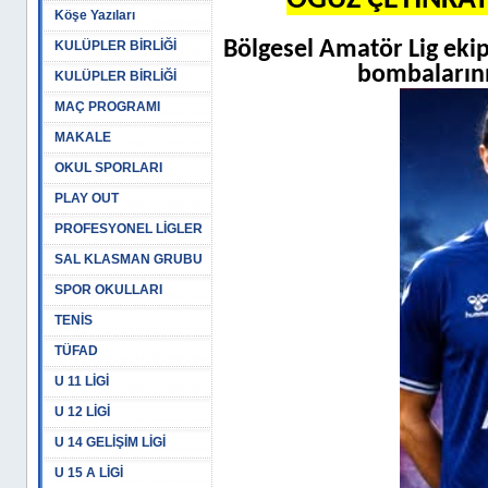
OĞUZ ÇETİNKAY
Köşe Yazıları
Bölgesel Amatör Lig ekip
KULÜPLER BİRLİĞİ
bombalarını
KULÜPLER BİRLİĞİ
MAÇ PROGRAMI
MAKALE
OKUL SPORLARI
PLAY OUT
PROFESYONEL LİGLER
SAL KLASMAN GRUBU
SPOR OKULLARI
TENİS
TÜFAD
U 11 LİGİ
U 12 LİGİ
U 14 GELİŞİM LİGİ
U 15 A LİGİ