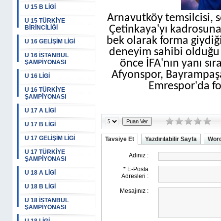
U 15 B LİGİ
Arnavutköy temsilcisi, 
U 15 TÜRKİYE
Çetinkaya'yı kadrosuna
BİRİNCİLİĞİ
bek olarak forma giydiği
U 16 GELİŞİM LİGİ
deneyim sahibi olduğu 
U 16 İSTANBUL
önce İFA'nın yanı sıra
ŞAMPİYONASI
Afyonspor, Bayrampaşa
U 16 LİGİ
Emrespor'da for
U 16 TÜRKİYE
ŞAMPİYONASI
U 17 A LİGİ
U 17 B LİGİ
U 17 GELİŞİM LİGİ
Tavsiye Et
Yazdırılabilir Sayfa
Word
U 17 TÜRKİYE
ŞAMPİYONASI
U 18 A LİGİ
U 18 B LİGİ
U 18 İSTANBUL
ŞAMPİYONASI