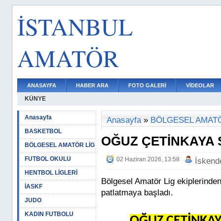
İSTANBUL
AMATÖR
ANASAYFA
HABER ARA
FOTO GALERİ
VİDEOLAR
KÜNYE
Anasayfa
Anasayfa
»
BÖLGESEL AMATÖ
BASKETBOL
OĞUZ ÇETİNKAYA
BÖLGESEL AMATÖR LİG
FUTBOL OKULU
02 Haziran 2026, 13:58
İskend
HENTBOL LİGLERİ
Bölgesel Amatör Lig ekiplerinden
İASKF
patlatmaya başladı.
JUDO
KADIN FUTBOLU