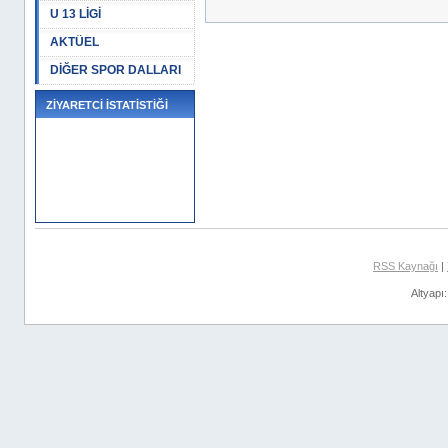
U 13 LİGİ
AKTÜEL
DİĞER SPOR DALLARI
ZİYARETCİ İSTATİSTİĞİ
RSS Kaynağı
|
Altyapı