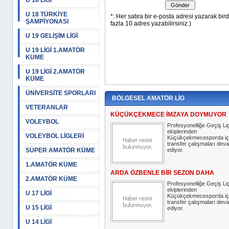
U 18 LİGİ
U 18 TÜRKİYE
ŞAMPİYONASI
U 19 GELİŞİM LİGİ
U 19 LİGİ 1.AMATÖR
KÜME
U 19 LİGİ 2.AMATÖR
KÜME
ÜNİVERSİTE SPORLARI
BÖLGESEL AMATÖR LİG
VETERANLAR
KÜÇÜKÇEKMECE İMZAYA DOYMUYOR
VOLEYBOL
Profesyonelliğe Geçiş Lig
ekiplerinden
VOLEYBOL LİGLERİ
Küçükçekmecesporda iç
transfer çalışmaları dev
SÜPER AMATÖR KÜME
ediyor.
1.AMATÖR KÜME
ARDA ÖZBENLE BİR SEZON DAHA
2.AMATÖR KÜME
Profesyonelliğe Geçiş Lig
ekiplerinden
U 17 LİGİ
Küçükçekmecesporda iç
transfer çalışmaları dev
U 15 LİGİ
ediyor.
U 14 LİGİ