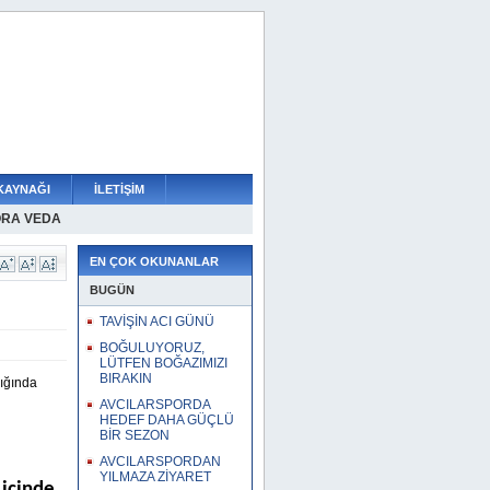
KAYNAĞI
İLETİŞİM
ORA VEDA
R TRANSFER DAHA
SMEN KÜÇÜKÇEKMECEDE
N A TAKIM SEÇMESİ
R SÜRDÜRÜLEMEZ
IMIZI BIRAKIN
 GÜÇLÜ BİR SEZON
İLDİR!
İYARET
EN ÇOK OKUNANLAR
BUGÜN
TAVİŞİN ACI GÜNÜ
BOĞULUYORUZ,
LÜTFEN BOĞAZIMIZI
BIRAKIN
lığında
AVCILARSPORDA
HEDEF DAHA GÜÇLÜ
BİR SEZON
AVCILARSPORDAN
YILMAZA ZİYARET
içinde