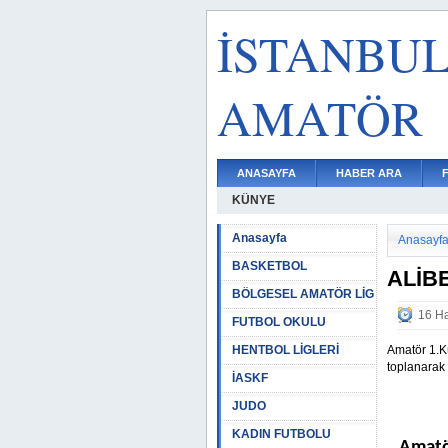
İSTANBU
AMATÖR
ANASAYFA
HABER ARA
KÜNYE
Anasayfa
Anasayf
BASKETBOL
ALİB
BÖLGESEL AMATÖR LİG
16 Ha
FUTBOL OKULU
HENTBOL LİGLERİ
Amatör 1.K
toplanarak 
İASKF
JUDO
KADIN FUTBOLU
Amatö