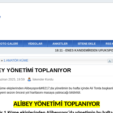
L
FOTO GALERİ
VİDEOLAR
ANKETLER
SİTENE EKLE
RSS 
18:11 - ENES KANDEMİRDEN UFUKSP
18:16 - KÜÇÜKÇEKMECESPORDAN Bİ
17:46 - OSMAN TALHA KOTARAN RE
17:34 - K.ÇEKMECE İDMAN YURDUNDA
17:25 - ALLAH YARDIMCIMIZ OLSUN
16:53 - YÜZDE 333E VARAN ARTIŞLA
16:40 - BOĞULUYORUZ, LÜTFEN BOĞAZ
16:23 - AVCILARSPORDA HEDEF DAHA
16:01 - AMATÖR FUTBOL SAHİPSİZ DEĞ
15:04 - AVCILARSPORDAN YILMAZA Z
12:22 - TAVİŞİN ACI GÜNÜ
a
»
1.AMATÖR KÜME
EY YÖNETİMİ TOPLANIYOR
ziran 2025, 19:59
İskender Kordu
üme ekiplerinden Alibeyspor&#8217;da yönetimin bu hafta içinde Ali Tonta başkan
yeni sezon öncesi yol haritasını masaya yatıracağı bildirildi.
ALİBEY YÖNETİMİ TOPLANIYOR
r 1.Küme ekiplerinden Alibeyspor’da yönetimin bu hafta 