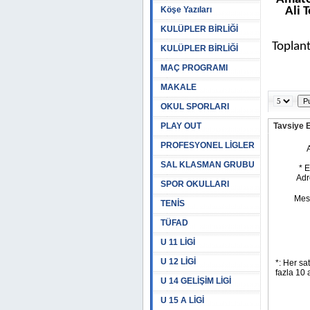
Köşe Yazıları
Ali 
KULÜPLER BİRLİĞİ
Toplant
KULÜPLER BİRLİĞİ
MAÇ PROGRAMI
MAKALE
OKUL SPORLARI
PLAY OUT
Tavsiye 
PROFESYONEL LİGLER
SAL KLASMAN GRUBU
SPOR OKULLARI
TENİS
TÜFAD
U 11 LİGİ
U 12 LİGİ
U 14 GELİŞİM LİGİ
U 15 A LİGİ