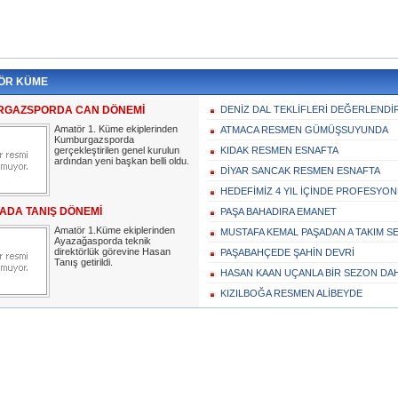
ÖR KÜME
GAZSPORDA CAN DÖNEMİ
DENİZ DAL TEKLİFLERİ DEĞERLENDİ
Amatör 1. Küme ekiplerinden
ATMACA RESMEN GÜMÜŞSUYUNDA
Kumburgazsporda
gerçekleştirilen genel kurulun
KIDAK RESMEN ESNAFTA
ardından yeni başkan belli oldu.
DİYAR SANCAK RESMEN ESNAFTA
HEDEFİMİZ 4 YIL İÇİNDE PROFESYON
ADA TANIŞ DÖNEMİ
PAŞA BAHADIRA EMANET
Amatör 1.Küme ekiplerinden
MUSTAFA KEMAL PAŞADAN A TAKIM S
Ayazağasporda teknik
direktörlük görevine Hasan
PAŞABAHÇEDE ŞAHİN DEVRİ
Tanış getirildi.
HASAN KAAN UÇANLA BİR SEZON DA
KIZILBOĞA RESMEN ALİBEYDE