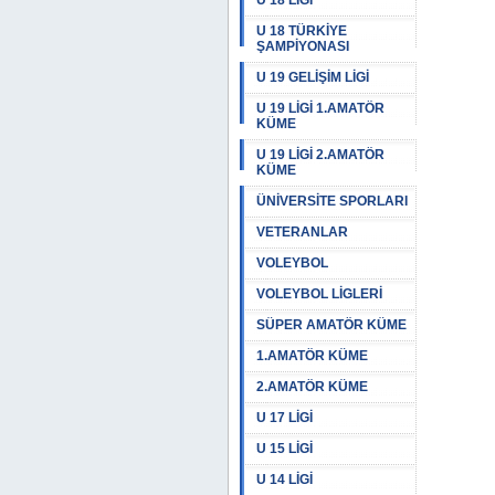
U 18 LİGİ
U 18 TÜRKİYE
ŞAMPİYONASI
U 19 GELİŞİM LİGİ
U 19 LİGİ 1.AMATÖR
KÜME
U 19 LİGİ 2.AMATÖR
KÜME
ÜNİVERSİTE SPORLARI
VETERANLAR
VOLEYBOL
VOLEYBOL LİGLERİ
SÜPER AMATÖR KÜME
1.AMATÖR KÜME
2.AMATÖR KÜME
U 17 LİGİ
U 15 LİGİ
U 14 LİGİ