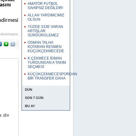
AMATÖR FUTBOL
asını
SAHİPSİZ DEĞİLDİR!
ALLAH YARDIMCIMIZ
OLSUN
ndirmesi
YÜZDE 333E VARAN
ARTIŞLAR
 okunmuştur.
SÜRDÜRÜLEMEZ
OSMAN TALHA
KOTARAN RESMEN
KÜÇÜKÇEKMECEDE
K.ÇEKMECE İDMAN
YURDUNDAN A TAKIM
SEÇMESİ
KÜÇÜKÇEKMECESPORDAN
BİR TRANSFER DAHA
DÜN
SON 7 GÜN
BU AY