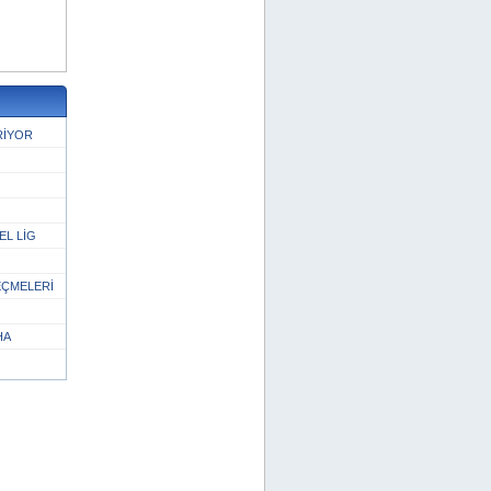
RİYOR
EL LİG
EÇMELERİ
HA