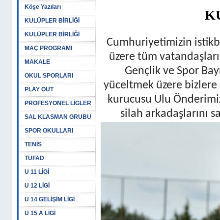
Köşe Yazıları
K
KULÜPLER BİRLİĞİ
KULÜPLER BİRLİĞİ
Cumhuriyetimizin istikb
MAÇ PROGRAMI
üzere tüm vatandaşlar
MAKALE
Gençlik ve Spor Bay
OKUL SPORLARI
yüceltmek üzere bizler
PLAY OUT
kurucusu Ulu Önderimiz
PROFESYONEL LİGLER
silah arkadaşlarını 
SAL KLASMAN GRUBU
SPOR OKULLARI
TENİS
TÜFAD
U 11 LİGİ
U 12 LİGİ
U 14 GELİŞİM LİGİ
U 15 A LİGİ