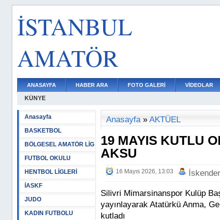
İSTANBUL
AMATÖR
ANASAYFA
HABER ARA
FOTO GALERİ
VİDEOLAR
KÜNYE
Anasayfa
Anasayfa
»
AKTÜEL
BASKETBOL
19 MAYIS KUTLU O
BÖLGESEL AMATÖR LİG
AKSU
FUTBOL OKULU
16 Mayıs 2026, 13:03
HENTBOL LİGLERİ
İskende
İASKF
Silivri Mimarsinanspor Kulüp Ba
JUDO
yayınlayarak Atatürkü Anma, Ge
KADIN FUTBOLU
kutladı