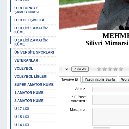
U 18 LİGİ
U 18 TÜRKİYE
ŞAMPİYONASI
U 19 GELİŞİM LİGİ
U 19 LİGİ 1.AMATÖR
KÜME
MEHME
U 19 LİGİ 2.AMATÖR
Silivri Mimars
KÜME
ÜNİVERSİTE SPORLARI
VETERANLAR
VOLEYBOL
VOLEYBOL LİGLERİ
Tavsiye Et
Yazdırılabilir Sayfa
Word
SÜPER AMATÖR KÜME
1.AMATÖR KÜME
2.AMATÖR KÜME
U 17 LİGİ
U 15 LİGİ
U 14 LİGİ