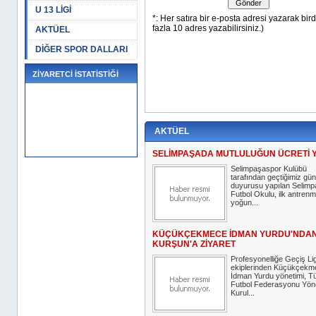
U 13 LİGİ
AKTÜEL
DİĞER SPOR DALLARI
ZİYARETCİ İSTATİSTİĞİ
AKTÜEL
SELİMPAŞADA MUTLULUĞUN ÜCRETİ 
Selimpaşaspor Kulübü
tarafından geçtiğimiz gün
duyurusu yapılan Selim
Futbol Okulu, ilk antrenm
yoğun...
KÜÇÜKÇEKMECE İDMAN YURDU'NDA
KURŞUN'A ZİYARET
Profesyonelliğe Geçiş Lig
ekiplerinden Küçükçekm
İdman Yurdu yönetimi, T
Futbol Federasyonu Yön
Kurul...