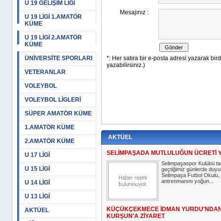
U 19 GELİŞİM LİGİ
U 19 LİGİ 1.AMATÖR
KÜME
U 19 LİGİ 2.AMATÖR
KÜME
ÜNİVERSİTE SPORLARI
VETERANLAR
VOLEYBOL
VOLEYBOL LİGLERİ
SÜPER AMATÖR KÜME
1.AMATÖR KÜME
AKTÜEL
2.AMATÖR KÜME
SELİMPAŞADA MUTLULUĞUN ÜCRETİ 
U 17 LİGİ
Selimpaşaspor Kulübü ta
U 15 LİGİ
geçtiğimiz günlerde duyu
Selimpaşa Futbol Okulu, 
antrenmanını yoğun...
U 14 LİGİ
U 13 LİGİ
KÜÇÜKÇEKMECE İDMAN YURDU'NDA
AKTÜEL
KURŞUN'A ZİYARET