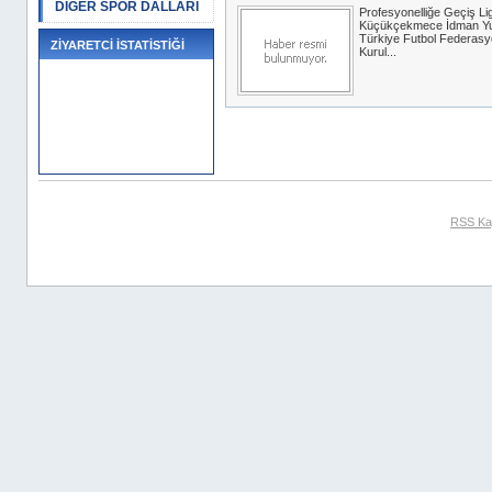
DİĞER SPOR DALLARI
Profesyonelliğe Geçiş Lig
Küçükçekmece İdman Yur
Türkiye Futbol Federas
ZİYARETCİ İSTATİSTİĞİ
Kurul...
RSS Ka