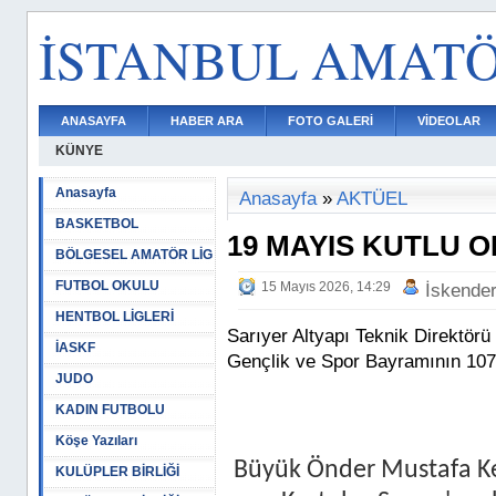
İSTANBUL AMAT
ANASAYFA
HABER ARA
FOTO GALERİ
VİDEOLAR
KÜNYE
Anasayfa
Anasayfa
»
AKTÜEL
BASKETBOL
19 MAYIS KUTLU 
BÖLGESEL AMATÖR LİG
FUTBOL OKULU
15 Mayıs 2026, 14:29
İskende
HENTBOL LİGLERİ
Sarıyer Altyapı Teknik Direktör
İASKF
Gençlik ve Spor Bayramının 107
JUDO
KADIN FUTBOLU
Köşe Yazıları
Büyük Önder Mustafa Ke
KULÜPLER BİRLİĞİ