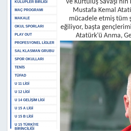
ve Kurtuluş Savaşı'nın
KULÜPLER BİRLİĞİ
Mustafa Kemal Atatür
MAÇ PROGRAMI
mücadele etmiş tüm şe
MAKALE
eğiliyor, başta gençler
OKUL SPORLARI
Atatürk'ü Anma, Ge
PLAY OUT
PROFESYONEL LİGLER
SAL KLASMAN GRUBU
SPOR OKULLARI
TENİS
TÜFAD
U 11 LİGİ
U 12 LİGİ
U 14 GELİŞİM LİGİ
U 15 A LİGİ
U 15 B LİGİ
U 15 TÜRKİYE
BİRİNCİLİĞİ