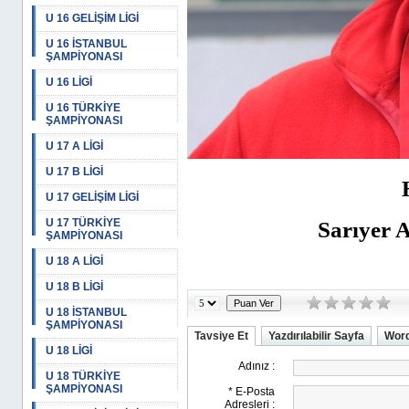
U 16 GELİŞİM LİGİ
U 16 İSTANBUL
ŞAMPİYONASI
U 16 LİGİ
U 16 TÜRKİYE
ŞAMPİYONASI
U 17 A LİGİ
U 17 B LİGİ
U 17 GELİŞİM LİGİ
Sarıyer 
U 17 TÜRKİYE
ŞAMPİYONASI
U 18 A LİGİ
U 18 B LİGİ
U 18 İSTANBUL
ŞAMPİYONASI
Tavsiye Et
Yazdırılabilir Sayfa
Word
U 18 LİGİ
U 18 TÜRKİYE
ŞAMPİYONASI