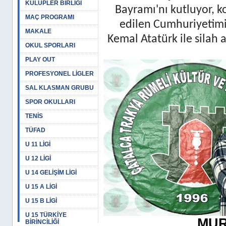
KULÜPLER BİRLİĞİ
Bayramı'nı kutluyor, 
MAÇ PROGRAMI
edilen Cumhuriyetimi
MAKALE
Kemal Atatürk ile silah 
OKUL SPORLARI
PLAY OUT
PROFESYONEL LİGLER
SAL KLASMAN GRUBU
SPOR OKULLARI
TENİS
TÜFAD
U 11 LİGİ
U 12 LİGİ
U 14 GELİŞİM LİGİ
U 15 A LİGİ
U 15 B LİGİ
U 15 TÜRKİYE
MUR
BİRİNCİLİĞİ