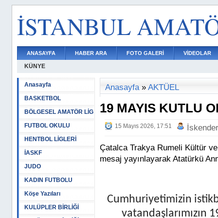
İSTANBUL AMAT
ANASAYFA
HABER ARA
FOTO GALERİ
VİDEOLAR
KÜNYE
Anasayfa
Anasayfa
»
AKTÜEL
BASKETBOL
19 MAYIS KUTLU 
BÖLGESEL AMATÖR LİG
FUTBOL OKULU
15 Mayıs 2026, 17:51
İskende
HENTBOL LİGLERİ
Çatalca Trakya Rumeli Kültür v
İASKF
mesaj yayınlayarak Atatürkü An
JUDO
KADIN FUTBOLU
Köşe Yazıları
Cumhuriyetimizin istik
KULÜPLER BİRLİĞİ
vatandaşlarımızın 1