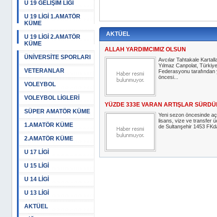
U 19 GELİŞİM LİGİ
U 19 LİGİ 1.AMATÖR
KÜME
AKTÜEL
U 19 LİGİ 2.AMATÖR
KÜME
ALLAH YARDIMCIMIZ OLSUN
ÜNİVERSİTE SPORLARI
Avcılar Tahtakale Kartall
Yılmaz Canpolat, Türkiye
VETERANLAR
Federasyonu tarafından 
öncesi...
VOLEYBOL
VOLEYBOL LİGLERİ
YÜZDE 333E VARAN ARTIŞLAR SÜRD
SÜPER AMATÖR KÜME
Yeni sezon öncesinde açık
lisans, vize ve transfer üc
1.AMATÖR KÜME
de Sultanşehir 1453 FKda
2.AMATÖR KÜME
U 17 LİGİ
U 15 LİGİ
U 14 LİGİ
U 13 LİGİ
AKTÜEL