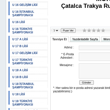
Çatalca Trakya R
U 16 GELİŞİM LİGİ
U 16 İSTANBUL
ŞAMPİYONASI
U 16 LİGİ
U 16 TÜRKİYE
ŞAMPİYONASI
U 17 A LİGİ
Tavsiye Et
Yazdırılabilir Sayfa
Word
U 17 B LİGİ
U 17 GELİŞİM LİGİ
U 17 TÜRKİYE
ŞAMPİYONASI
U 18 A LİGİ
U 18 B LİGİ
U 18 İSTANBUL
ŞAMPİYONASI
U 18 LİGİ
U 18 TÜRKİYE
ŞAMPİYONASI