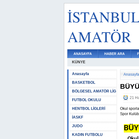
İSTANBU
AMATÖR
ANASAYFA
HABER ARA
KÜNYE
Anasayfa
Anasayf
BASKETBOL
BÜYÜ
BÖLGESEL AMATÖR LİG
21 Ha
FUTBOL OKULU
HENTBOL LİGLERİ
Okul sporla
Spor Kulüb
İASKF
JUDO
BÜY
KADIN FUTBOLU
Okul