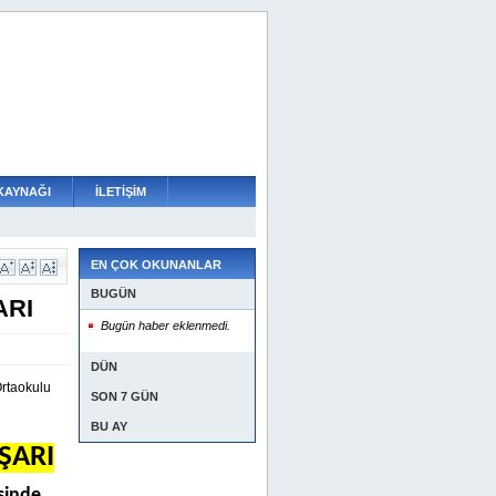
KAYNAĞI
İLETİŞİM
EN ÇOK OKUNANLAR
BUGÜN
ARI
Bugün haber eklenmedi.
DÜN
Ortaokulu
SON 7 GÜN
BU AY
ŞARI
sinde