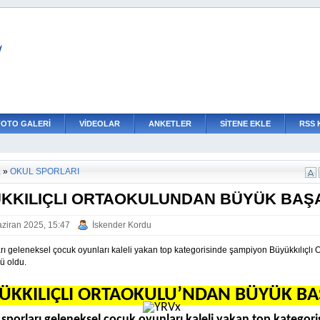
L
FOTO GALERİ
VİDEOLAR
ANKETLER
SİTENE EKLE
RSS 
a
»
OKUL SPORLARI
KKILIÇLI ORTAOKULUNDAN BÜYÜK BAŞ
ziran 2025, 15:47
İskender Kordu
rı geleneksel çocuk oyunları kaleli yakan top kategorisinde şampiyon Büyükkılıçlı 
ü oldu.
ÜKKILIÇLI ORTAOKULU’NDAN BÜYÜK BA
 sporları geleneksel çocuk oyunları kaleli yakan top kategori