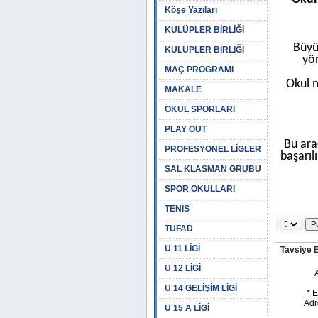
Köşe Yazıları
KULÜPLER BİRLİĞİ
Büyü
KULÜPLER BİRLİĞİ
yö
MAÇ PROGRAMI
Okul 
MAKALE
OKUL SPORLARI
PLAY OUT
Bu ara
PROFESYONEL LİGLER
başarıl
SAL KLASMAN GRUBU
SPOR OKULLARI
TENİS
TÜFAD
U 11 LİGİ
Tavsiye 
U 12 LİGİ
U 14 GELİŞİM LİGİ
U 15 A LİGİ