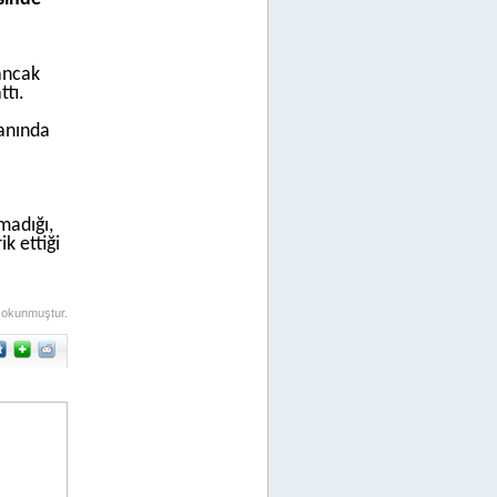
ancak
tı.
anında
madığı,
k ettiği
 okunmuştur.