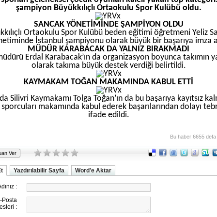
şampiyon Büyükkılıçlı Ortaokulu Spor Kulübü oldu.
SANCAK YÖNETİMİNDE ŞAMPİYON OLDU
kkılıçlı Ortaokulu Spor Kulübü beden eğitimi öğretmeni Yeliz S
netiminde İstanbul şampiyonu olarak büyük bir başarıya imza at
MÜDÜR KARABACAK DA YALNIZ BIRAKMADI
müdürü Erdal Karabacak’ın da organizasyon boyunca takımın y
olarak takıma büyük destek verdiği belirtildi.
KAYMAKAM TOĞAN MAKAMINDA KABUL ETTİ
da Silivri Kaymakamı Tolga Toğan’ın da bu başarıya kayıtsız kal
ı sporcuları makamında kabul ederek başarılarından dolayı tebri
ifade edildi.
Bu haber 6655 defa
Et
Yazdırılabilir Sayfa
Word'e Aktar