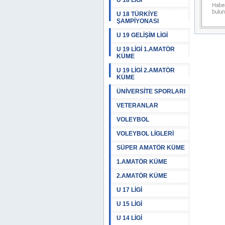
U 18 LİGİ
U 18 TÜRKİYE
ŞAMPİYONASI
U 19 GELİŞİM LİGİ
U 19 LİGİ 1.AMATÖR
KÜME
U 19 LİGİ 2.AMATÖR
KÜME
ÜNİVERSİTE SPORLARI
VETERANLAR
VOLEYBOL
VOLEYBOL LİGLERİ
SÜPER AMATÖR KÜME
1.AMATÖR KÜME
2.AMATÖR KÜME
U 17 LİGİ
U 15 LİGİ
U 14 LİGİ