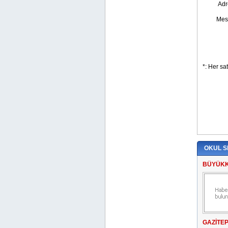
OKUL S
BÜYÜKK
GAZİTE