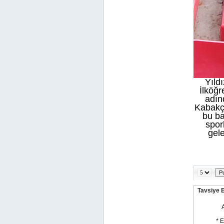
Yıld
İlköğr
adın
Kabakça
bu ba
spor
gel
Tavsiye 