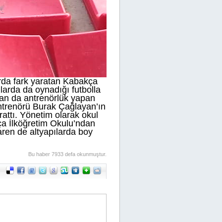
larda fark yaratan Kabakça
larda da oynadığı futbolla
dan da antrenörlük yapan
ntrenörü Burak Çağlayan’ın
attı. Yönetim olarak okul
ça İlköğretim Okulu’ndan
ren de altyapılarda boy
Bu haber 7933 defa okunmuştur.