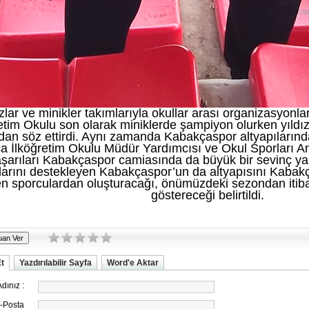
ızlar ve minikler takımlarıyla okullar arası organizasyon
etim Okulu son olarak miniklerde şampiyon olurken yıldız
dan söz ettirdi. Aynı zamanda Kabakçaspor altyapıların
 İlköğretim Okulu Müdür Yardımcısı ve Okul Sporları A
şarıları Kabakçaspor camiasında da büyük bir sevinç yar
larını destekleyen Kabakçaspor’un da altyapısını Kabak
en sporculardan oluşturacağı, önümüzdeki sezondan itiba
göstereceği belirtildi.
Et
Yazdırılabilir Sayfa
Word'e Aktar