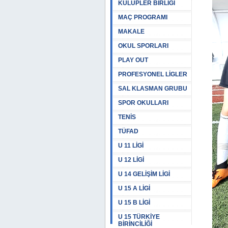
KULÜPLER BİRLİĞİ
MAÇ PROGRAMI
MAKALE
OKUL SPORLARI
PLAY OUT
PROFESYONEL LİGLER
SAL KLASMAN GRUBU
SPOR OKULLARI
TENİS
TÜFAD
U 11 LİGİ
U 12 LİGİ
U 14 GELİŞİM LİGİ
U 15 A LİGİ
U 15 B LİGİ
U 15 TÜRKİYE
BİRİNCİLİĞİ