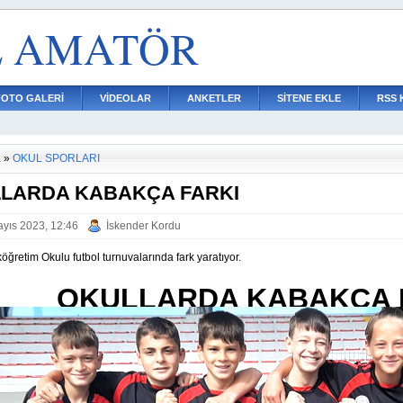
L AMATÖR
FOTO GALERİ
VİDEOLAR
ANKETLER
SİTENE EKLE
RSS 
a
»
OKUL SPORLARI
LARDA KABAKÇA FARKI
yıs 2023, 12:46
İskender Kordu
öğretim Okulu futbol turnuvalarında fark yaratıyor.
OKULLARDA KABAKÇA 