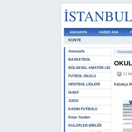
İSTANBU
ANASAYFA
HABER ARA
KÜNYE
Anasayfa
Anasayf
BASKETBOL
OKUL
BÖLGESEL AMATÖR LİG
12 Ma
FUTBOL OKULU
HENTBOL LİGLERİ
Kabakça İlk
İASKF
JUDO
KADIN FUTBOLU
Köşe Yazıları
KULÜPLER BİRLİĞİ