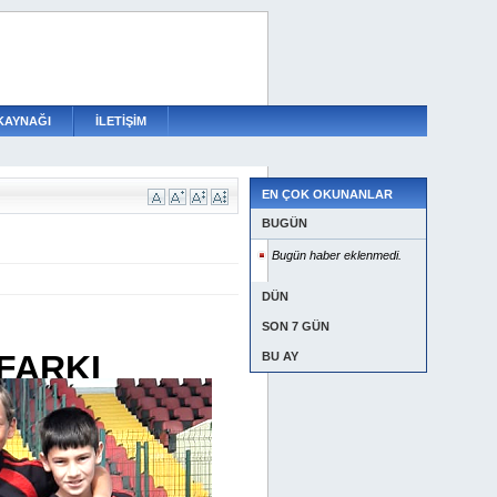
KAYNAĞI
İLETİŞİM
EN ÇOK OKUNANLAR
BUGÜN
Bugün haber eklenmedi.
DÜN
SON 7 GÜN
FARKI
BU AY