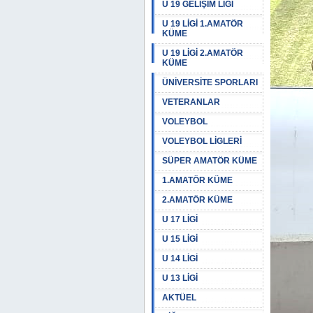
U 19 GELİŞİM LİGİ
U 19 LİGİ 1.AMATÖR
KÜME
U 19 LİGİ 2.AMATÖR
KÜME
ÜNİVERSİTE SPORLARI
VETERANLAR
VOLEYBOL
VOLEYBOL LİGLERİ
SÜPER AMATÖR KÜME
1.AMATÖR KÜME
2.AMATÖR KÜME
U 17 LİGİ
U 15 LİGİ
U 14 LİGİ
U 13 LİGİ
AKTÜEL