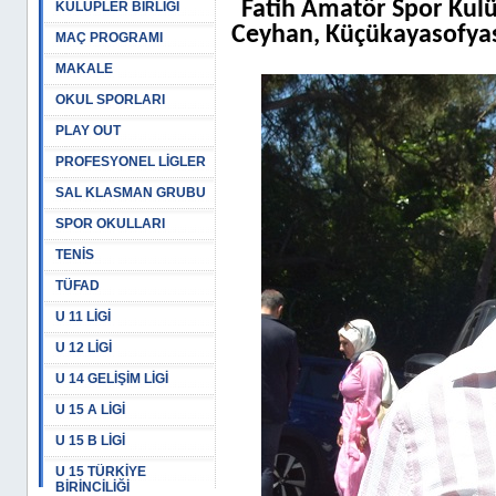
Fatih Amatör Spor Kul
KULÜPLER BİRLİĞİ
Ceyhan, Küçükayasofyasp
MAÇ PROGRAMI
MAKALE
OKUL SPORLARI
PLAY OUT
PROFESYONEL LİGLER
SAL KLASMAN GRUBU
SPOR OKULLARI
TENİS
TÜFAD
U 11 LİGİ
U 12 LİGİ
U 14 GELİŞİM LİGİ
U 15 A LİGİ
U 15 B LİGİ
U 15 TÜRKİYE
BİRİNCİLİĞİ