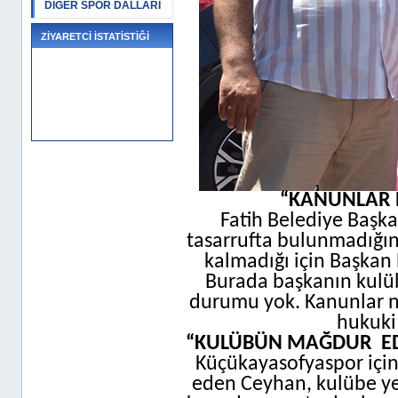
DİĞER SPOR DALLARI
ZİYARETCİ İSTATİSTİĞİ
“KANUNLAR N
Fatih Belediye Başka
tasarrufta bulunmadığı
kalmadığı için Başkan
Burada başkanın kulüb
durumu yok. Kanunlar ne
hukuki
“KULÜBÜN MAĞDUR
E
Küçükayasofyaspor için 
eden Ceyhan, kulübe ye