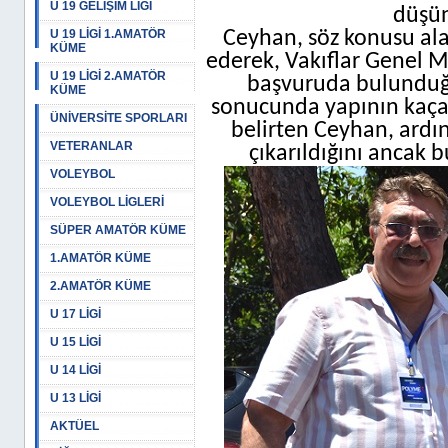
U 19 GELİŞİM LİGİ
düşün
U 19 LİGİ 1.AMATÖR
Ceyhan, söz konusu ala
KÜME
ederek, Vakıflar Genel 
U 19 LİGİ 2.AMATÖR
başvuruda bulunduğu
KÜME
sonucunda yapının kaçak
ÜNİVERSİTE SPORLARI
belirten Ceyhan, ardın
VETERANLAR
çıkarıldığını ancak b
VOLEYBOL
VOLEYBOL LİGLERİ
SÜPER AMATÖR KÜME
1.AMATÖR KÜME
2.AMATÖR KÜME
U 17 LİGİ
U 15 LİGİ
U 14 LİGİ
U 13 LİGİ
AKTÜEL