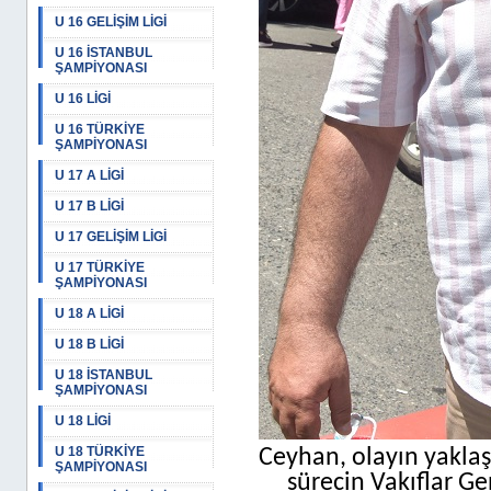
U 16 GELİŞİM LİGİ
U 16 İSTANBUL
ŞAMPİYONASI
U 16 LİGİ
U 16 TÜRKİYE
ŞAMPİYONASI
U 17 A LİGİ
U 17 B LİGİ
U 17 GELİŞİM LİGİ
U 17 TÜRKİYE
ŞAMPİYONASI
U 18 A LİGİ
U 18 B LİGİ
U 18 İSTANBUL
ŞAMPİYONASI
U 18 LİGİ
U 18 TÜRKİYE
Ceyhan, olayın yaklaşı
ŞAMPİYONASI
sürecin Vakıflar 