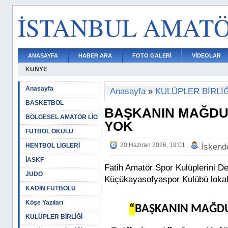
İSTANBUL AMAT
ANASAYFA
HABER ARA
FOTO GALERİ
VİDEOLAR
KÜNYE
Anasayfa
Anasayfa
»
KULÜPLER BİRLİĞ
BASKETBOL
BAŞKANIN MAĞDUR
BÖLGESEL AMATÖR LİG
YOK
FUTBOL OKULU
20 Haziran 2026, 19:01
HENTBOL LİGLERİ
İskend
İASKF
Fatih Amatör Spor Kulüplerini 
JUDO
Küçükayasofyaspor Kulübü lokalini
KADIN FUTBOLU
Köşe Yazıları
“
BAŞKANIN MAĞDU
KULÜPLER BİRLİĞİ