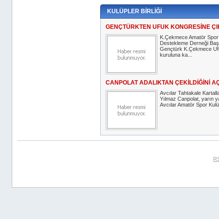
KULÜPLER BİRLİĞİ
GENÇTÜRKTEN UFUK KONGRESİNE Ç
K.Çekmece Amatör Spor K
Destekleme Derneği Ba
Gençtürk K.Çekmece Uf
kuruluna ka...
CANPOLAT ADALIKTAN ÇEKİLDİĞİNİ A
Avcılar Tahtakale Kartall
Yılmaz Canpolat, yarın y
Avcılar Amatör Spor Kulüp
RS