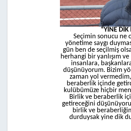
“YİNE Dİ
Seçimin sonucu ne o
yönetime saygı duyması
gün ben de seçilmiş ols
herhangi bir yanlışım ve 
insanlara, başkanlar
düşünüyorum. Bizim yöne
zaman yol vermedim, 
beraberlik içinde getir
kulübümüze hiçbir menf
Birlik ve beraberlik 
getireceğini düşünüyor
birlik ve beraberliği
durduysak yine dik d