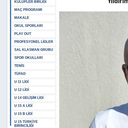
Yıldırı
KULÜPLER BİRLİĞİ
MAÇ PROGRAMI
MAKALE
OKUL SPORLARI
PLAY OUT
PROFESYONEL LİGLER
SAL KLASMAN GRUBU
SPOR OKULLARI
TENİS
TÜFAD
U 11 LİGİ
U 12 LİGİ
U 14 GELİŞİM LİGİ
U 15 A LİGİ
U 15 B LİGİ
U 15 TÜRKİYE
BİRİNCİLİĞİ