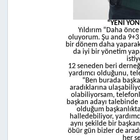
“YENİ YÖ
Yıldırım “Daha önce 
oluyorum. Şu anda 9+3 
bir dönem daha yaparak 
da iyi bir yönetim ya
isti
12 seneden beri derneği
yardımcı olduğunu, tele
“Ben burada başkan
aradıklarına ulaşabiliyo
olabiliyorsam, telefon
başkan adayı talebinde
olduğum başkanlıkta n
halledebiliyor, yardım
aynı şekilde bir başka
öbür gün bizler de arad
her ş