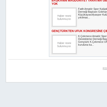
BAŞKANIN MAĞDURİYET YARATMA GİB
YOK
Fatih Amatör Spor Kulüpl
Derneği Başkanı Gökha
Küçükayasofyaspor Kulüb
yıkılmas...
GENÇTÜRKTEN UFUK KONGRESİNE Ç
K.Çekmece Amatör Spor K
Destekleme Derneği Ba
Gençtürk K.Çekmece Uf
kuruluna ka...
RSS