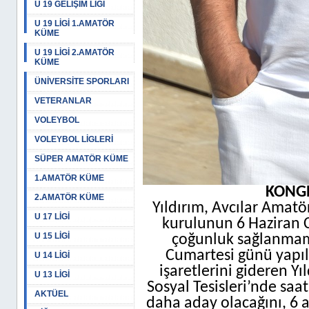
U 19 GELİŞİM LİGİ
U 19 LİGİ 1.AMATÖR
KÜME
U 19 LİGİ 2.AMATÖR
KÜME
ÜNİVERSİTE SPORLARI
VETERANLAR
VOLEYBOL
VOLEYBOL LİGLERİ
SÜPER AMATÖR KÜME
1.AMATÖR KÜME
KONGR
2.AMATÖR KÜME
Yıldırım, Avcılar Amat
U 17 LİGİ
kurulunun 6 Haziran C
U 15 LİGİ
çoğunluk sağlanmama
Cumartesi günü yapılac
U 14 LİGİ
işaretlerini gideren Yı
U 13 LİGİ
Sosyal Tesisleri’nde saa
AKTÜEL
daha aday olacağını, 6 a