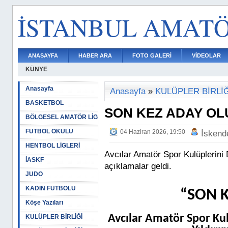
İSTANBUL AMAT
ANASAYFA
HABER ARA
FOTO GALERİ
VİDEOLAR
KÜNYE
Anasayfa
Anasayfa
»
KULÜPLER BİRLİĞ
BASKETBOL
SON KEZ ADAY O
BÖLGESEL AMATÖR LİG
FUTBOL OKULU
04 Haziran 2026, 19:50
İskend
HENTBOL LİGLERİ
Avcılar Amatör Spor Kulüplerini
İASKF
açıklamalar geldi.
JUDO
KADIN FUTBOLU
“SON 
Köşe Yazıları
Avcılar Amatör Spor Ku
KULÜPLER BİRLİĞİ