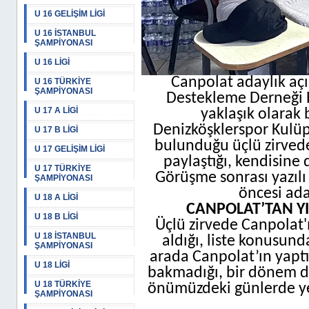
U 16 GELİŞİM LİGİ
U 16 İSTANBUL
ŞAMPİYONASI
U 16 LİGİ
Canpolat adaylık açı
U 16 TÜRKİYE
ŞAMPİYONASI
Destekleme Derneği Ba
U 17 A LİGİ
yaklaşık olarak 
Denizköşklerspor Kulüp
U 17 B LİGİ
bulunduğu üçlü zirvede C
U 17 GELİŞİM LİGİ
paylaştığı, kendisine 
U 17 TÜRKİYE
Görüşme sonrası yazılı
ŞAMPİYONASI
öncesi ad
U 18 A LİGİ
CANPOLAT’TAN YI
U 18 B LİGİ
Üçlü zirvede Canpolat'ın
U 18 İSTANBUL
aldığı, liste konusunda
ŞAMPİYONASI
arada Canpolat’ın yaptığ
U 18 LİGİ
bakmadığı, bir dönem d
U 18 TÜRKİYE
önümüzdeki günlerde yen
ŞAMPİYONASI