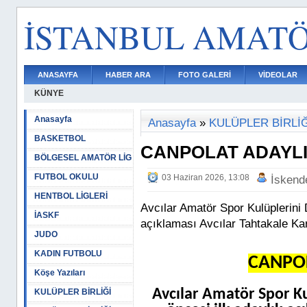
İSTANBUL AMAT
ANASAYFA
HABER ARA
FOTO GALERİ
VİDEOLAR
KÜNYE
Anasayfa
Anasayfa
»
KULÜPLER BİRLİĞ
BASKETBOL
CANPOLAT ADAYLI
BÖLGESEL AMATÖR LİG
FUTBOL OKULU
03 Haziran 2026, 13:08
İskend
HENTBOL LİGLERİ
Avcılar Amatör Spor Kulüplerini
İASKF
açıklaması Avcılar Tahtakale Kar
JUDO
KADIN FUTBOLU
CANPOL
Köşe Yazıları
Avcılar Amatör Spor K
KULÜPLER BİRLİĞİ