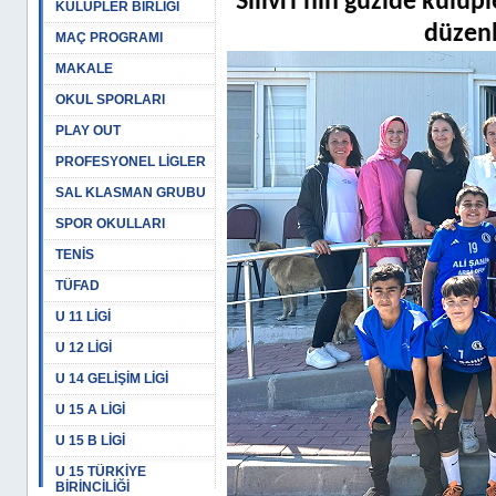
Silivri'nin güzide kulü
KULÜPLER BİRLİĞİ
düzenl
MAÇ PROGRAMI
MAKALE
OKUL SPORLARI
PLAY OUT
PROFESYONEL LİGLER
SAL KLASMAN GRUBU
SPOR OKULLARI
TENİS
TÜFAD
U 11 LİGİ
U 12 LİGİ
U 14 GELİŞİM LİGİ
U 15 A LİGİ
U 15 B LİGİ
U 15 TÜRKİYE
BİRİNCİLİĞİ