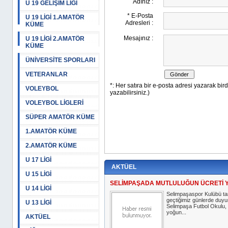
U 19 GELİŞİM LİGİ
U 19 LİGİ 1.AMATÖR
KÜME
U 19 LİGİ 2.AMATÖR
KÜME
ÜNİVERSİTE SPORLARI
VETERANLAR
VOLEYBOL
VOLEYBOL LİGLERİ
SÜPER AMATÖR KÜME
1.AMATÖR KÜME
2.AMATÖR KÜME
U 17 LİGİ
AKTÜEL
U 15 LİGİ
SELİMPAŞADA MUTLULUĞUN ÜCRETİ 
U 14 LİGİ
Selimpaşaspor Kulübü ta
geçtiğimiz günlerde duyu
U 13 LİGİ
Selimpaşa Futbol Okulu, 
yoğun...
AKTÜEL