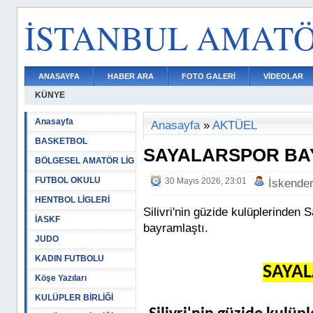
İSTANBUL AMAT
ANASAYFA
HABER ARA
FOTO GALERİ
VİDEOLAR
KÜNYE
Anasayfa
Anasayfa
»
AKTÜEL
BASKETBOL
SAYALARSPOR BA
BÖLGESEL AMATÖR LİG
FUTBOL OKULU
30 Mayıs 2026, 23:01
İskende
HENTBOL LİGLERİ
Silivri'nin güzide kulüplerinden
İASKF
bayramlaştı.
JUDO
KADIN FUTBOLU
SAYA
Köşe Yazıları
KULÜPLER BİRLİĞİ