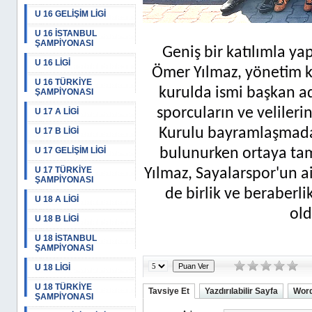
U 16 GELİŞİM LİGİ
U 16 İSTANBUL
ŞAMPİYONASI
Geniş bir katılımla y
U 16 LİGİ
Ömer Yılmaz, yönetim ku
U 16 TÜRKİYE
kurulda ismi başkan ad
ŞAMPİYONASI
sporcuların ve veliler
U 17 A LİGİ
Kurulu bayramlaşmada f
U 17 B LİGİ
U 17 GELİŞİM LİGİ
bulunurken ortaya tam 
U 17 TÜRKİYE
Yılmaz, Sayalarspor'un 
ŞAMPİYONASI
de birlik ve beraberli
U 18 A LİGİ
old
U 18 B LİGİ
U 18 İSTANBUL
ŞAMPİYONASI
U 18 LİGİ
U 18 TÜRKİYE
Tavsiye Et
Yazdırılabilir Sayfa
Word
ŞAMPİYONASI