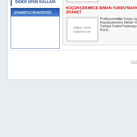
DİĞER SPOR DALLARI
KÜÇÜKÇEKMECE İDMAN YURDU'NDAN
ZİYARET
ZİYARETCİ İSTATİSTİĞİ
Profesyonelliğe Geçiş Lig
Küçükçekmece İdman Yur
Türkiye Futbol Federas
Kurul...
RSS