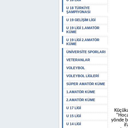
U 18 LİGİ
U 18 TÜRKİYE
ŞAMPİYONASI
U 19 GELİŞİM LİGİ
U 19 LİGİ 1.AMATÖR
KÜME
U 19 LİGİ 2.AMATÖR
KÜME
ÜNİVERSİTE SPORLARI
VETERANLAR
VOLEYBOL
VOLEYBOL LİGLERİ
SÜPER AMATÖR KÜME
1.AMATÖR KÜME
2.AMATÖR KÜME
U 17 LİGİ
Küçüka
“Hoca
U 15 LİGİ
yönde bi
U 14 LİGİ
if