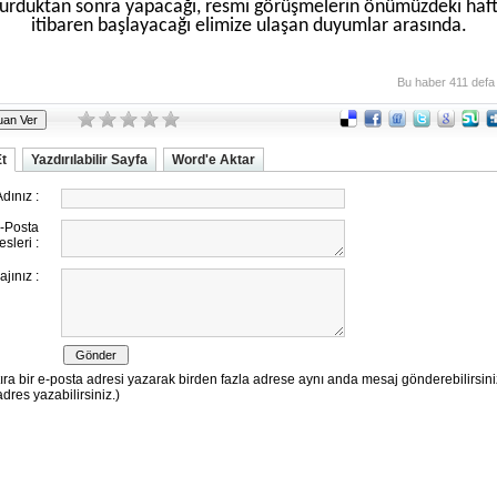
turduktan sonra yapacağı, resmi görüşmelerin önümüzdeki haf
itibaren başlayacağı elimize ulaşan duyumlar arasında.
Bu haber 411 defa
Et
Yazdırılabilir Sayfa
Word'e Aktar