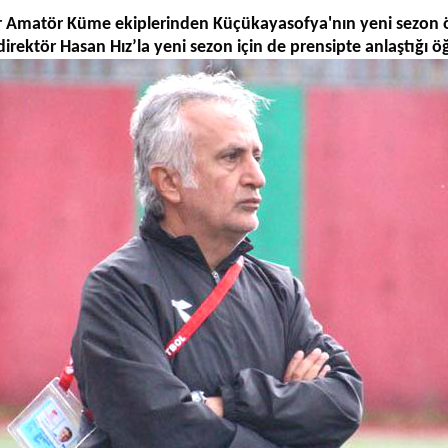
 Amatör Küme ekiplerinden Küçükayasofya'nın yeni sezon 
direktör Hasan Hız’la yeni sezon için de prensipte anlaştığı öğ