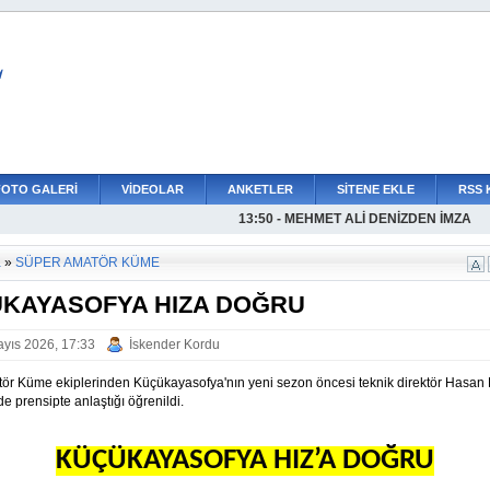
L
FOTO GALERİ
VİDEOLAR
ANKETLER
SİTENE EKLE
RSS 
13:50 - MEHMET ALİ DENİZDEN İMZA
14:01 - MUSTAFA KEMAL PAŞADAN A 
13:40 - PAŞABAHÇEDE ŞAHİN DEVRİ
a
»
SÜPER AMATÖR KÜME
KAYASOFYA HIZA DOĞRU
yıs 2026, 17:33
İskender Kordu
ör Küme ekiplerinden Küçükayasofya'nın yeni sezon öncesi teknik direktör Hasan 
de prensipte anlaştığı öğrenildi.
KÜÇÜKAYASOFYA HIZ’A DOĞRU