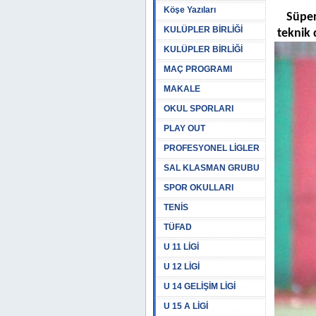
Köşe Yazıları
Süper
KULÜPLER BİRLİĞİ
teknik 
KULÜPLER BİRLİĞİ
MAÇ PROGRAMI
MAKALE
OKUL SPORLARI
PLAY OUT
PROFESYONEL LİGLER
SAL KLASMAN GRUBU
SPOR OKULLARI
TENİS
TÜFAD
U 11 LİGİ
U 12 LİGİ
U 14 GELİŞİM LİGİ
U 15 A LİGİ