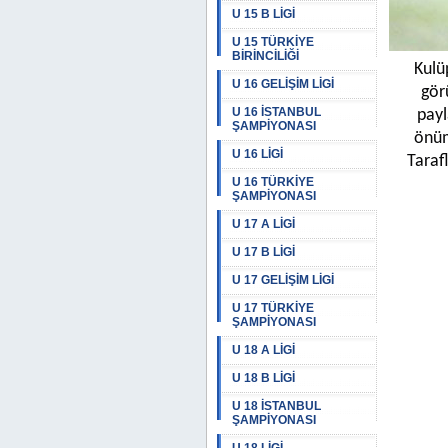
U 15 B LİGİ
U 15 TÜRKİYE
BİRİNCİLİĞİ
Kulü
U 16 GELİŞİM LİGİ
gör
U 16 İSTANBUL
payl
ŞAMPİYONASI
önüm
U 16 LİGİ
Taraf
U 16 TÜRKİYE
ŞAMPİYONASI
U 17 A LİGİ
U 17 B LİGİ
U 17 GELİŞİM LİGİ
U 17 TÜRKİYE
ŞAMPİYONASI
U 18 A LİGİ
U 18 B LİGİ
U 18 İSTANBUL
ŞAMPİYONASI