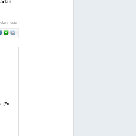
tadan
 okunmuştur.