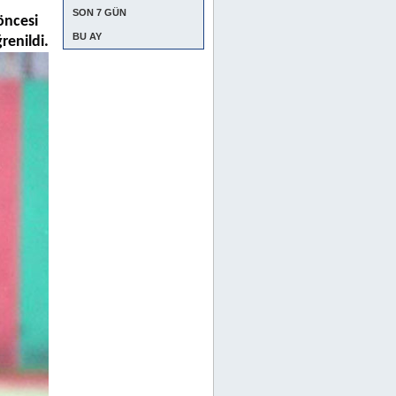
SON 7 GÜN
öncesi
BU AY
renildi.