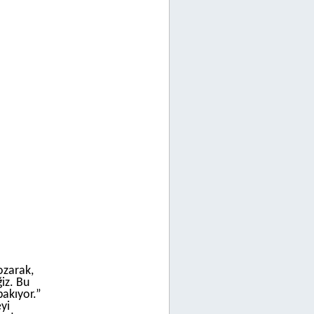
ozarak,
iz. Bu
bakıyor.”
yi