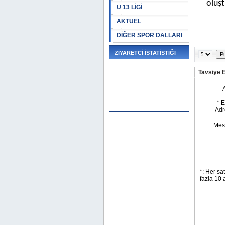
oluş
U 13 LİGİ
AKTÜEL
DİĞER SPOR DALLARI
ZİYARETCİ İSTATİSTİĞİ
Tavsiye 