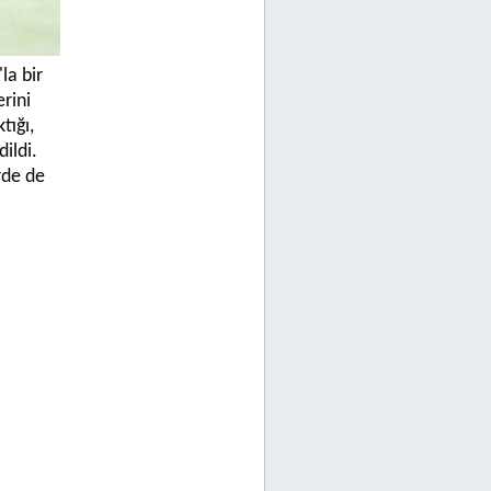
la bir
rini
tığı,
ildi.
rde de