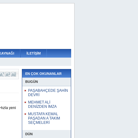
KAYNAĞI
İLETİŞİM
TAKIM SEÇMELERİ
EN ÇOK OKUNANLAR
BUGÜN
PAŞABAHÇEDE ŞAHİN
DEVRİ
MEHMET ALİ
DENİZDEN İMZA
Hızla yeni
MUSTAFA KEMAL
PAŞADAN A TAKIM
SEÇMELERİ
DÜN