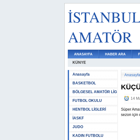
İSTANBU
AMATÖR
ANASAYFA
HABER ARA
KÜNYE
Anasayfa
Anasayf
BASKETBOL
KÜÇÜ
BÖLGESEL AMATÖR LİG
14 Ma
FUTBOL OKULU
HENTBOL LİGLERİ
Süper Amat
sezon için 
İASKF
JUDO
KADIN FUTBOLU