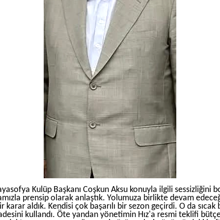
yasofya Kulüp Başkanı Coşkun Aksu konuyla ilgili sessizliğini b
mızla prensip olarak anlaştık. Yolumuza birlikte devam edeceğ
r karar aldık. Kendisi çok başarılı bir sezon geçirdi. O da sıcak 
adesini kullandı. Öte yandan yönetimin Hız'a resmi teklifi bütçe