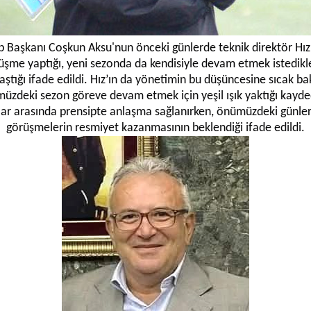
p Başkanı Coşkun Aksu'nun önceki günlerde teknik direktör Hız'
üşme yaptığı, yeni sezonda da kendisiyle devam etmek istedikle
aştığı ifade edildi. Hız’ın da yönetimin bu düşüncesine sıcak bak
üzdeki sezon göreve devam etmek için yeşil ışık yaktığı kayded
lar arasında prensipte anlaşma sağlanırken, önümüzdeki günle
görüşmelerin resmiyet kazanmasının beklendiği ifade edildi.