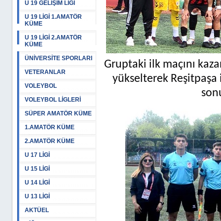
U 19 GELİŞİM LİGİ
U 19 LİGİ 1.AMATÖR
KÜME
U 19 LİGİ 2.AMATÖR
KÜME
ÜNİVERSİTE SPORLARI
Gruptaki ilk maçını kaz
VETERANLAR
yükselterek Reşitpaşa
VOLEYBOL
son
VOLEYBOL LİGLERİ
SÜPER AMATÖR KÜME
1.AMATÖR KÜME
2.AMATÖR KÜME
U 17 LİGİ
U 15 LİGİ
U 14 LİGİ
U 13 LİGİ
AKTÜEL