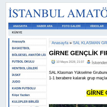
İSTANBUL AMAT
ANASAYFA
HABER ARA
FOTO GALERİ
VİDEOLAR
KÜNYE
Anasayfa
Anasayfa
»
SAL KLASMAN G
BASKETBOL
GİRNE GENÇLİK FIR
BÖLGESEL AMATÖR LİG
FUTBOL OKULU
10 Mayıs 2026, 21:07
İskende
HENTBOL LİGLERİ
SAL Klasman Yükselme Grubunda 
İASKF
1-1 berabere kalarak grup maçla
JUDO
KADIN FUTBOLU
GİRNE 
Köşe Yazıları
KULÜPLER BİRLİĞİ