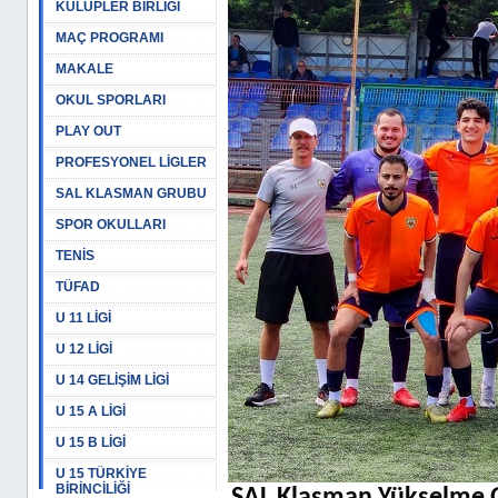
KULÜPLER BİRLİĞİ
MAÇ PROGRAMI
MAKALE
OKUL SPORLARI
PLAY OUT
PROFESYONEL LİGLER
SAL KLASMAN GRUBU
SPOR OKULLARI
TENİS
TÜFAD
U 11 LİGİ
U 12 LİGİ
U 14 GELİŞİM LİGİ
U 15 A LİGİ
U 15 B LİGİ
U 15 TÜRKİYE
BİRİNCİLİĞİ