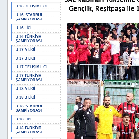
SAL Klasman Yükselme G
U 16 GELİŞİM LİGİ
Gençlik, Reşitpaşa ile
U 16 İSTANBUL
ŞAMPİYONASI
U 16 LİGİ
U 16 TÜRKİYE
ŞAMPİYONASI
U 17 A LİGİ
U 17 B LİGİ
U 17 GELİŞİM LİGİ
U 17 TÜRKİYE
ŞAMPİYONASI
U 18 A LİGİ
U 18 B LİGİ
U 18 İSTANBUL
ŞAMPİYONASI
U 18 LİGİ
U 18 TÜRKİYE
ŞAMPİYONASI