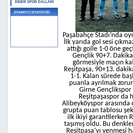
DİĞER SPOR DALLARI
ZİYARETCİ İSTATİSTİĞİ
Paşabahçe Stadı’nda oyn
İlk yarıda gol sesi çıkm
attığı golle 1-0 öne ge
Gençlik 90+7. Dakikad
görmesiyle maçın kal
Reşitpaşa, 90+13. dakikad
1-1. Kalan sürede baş
puanla ayrılmak zoru
Girne Gençlikspor 
Reşitpaşaspor da h
Alibeyköyspor arasında 
grupta puan tablosu şek
ilk ikiyi garantilerken 
taşımış oldu. Bu denkle
Reşitpaşa’yı yenmesi h