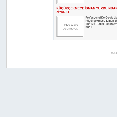
KÜÇÜKÇEKMECE İDMAN YURDU'NDAN
ZİYARET
Profesyonelliğe Geçiş Lig
Küçükçekmece İdman Yur
Türkiye Futbol Federas
Kurul...
RSS 