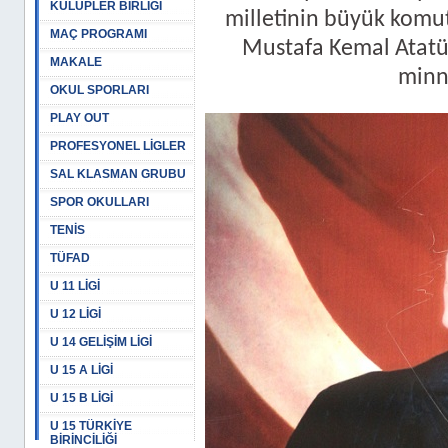
KULÜPLER BİRLİĞİ
milletinin büyük komut
MAÇ PROGRAMI
Mustafa Kemal Atatü
MAKALE
minne
OKUL SPORLARI
PLAY OUT
PROFESYONEL LİGLER
SAL KLASMAN GRUBU
SPOR OKULLARI
TENİS
TÜFAD
U 11 LİGİ
U 12 LİGİ
U 14 GELİŞİM LİGİ
U 15 A LİGİ
U 15 B LİGİ
U 15 TÜRKİYE
BİRİNCİLİĞİ