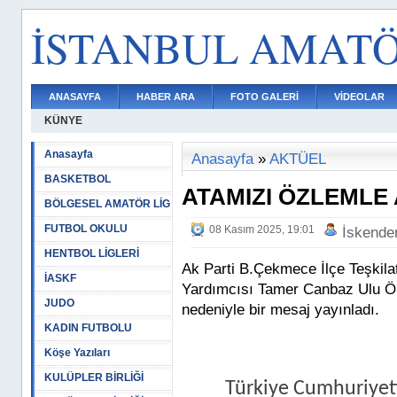
İSTANBUL AMAT
ANASAYFA
HABER ARA
FOTO GALERİ
VİDEOLAR
KÜNYE
Anasayfa
Anasayfa
»
AKTÜEL
BASKETBOL
ATAMIZI ÖZLEMLE
BÖLGESEL AMATÖR LİG
FUTBOL OKULU
08 Kasım 2025, 19:01
İskende
HENTBOL LİGLERİ
Ak Parti B.Çekmece İlçe Teşkila
İASKF
Yardımcısı Tamer Canbaz Ulu Ö
JUDO
nedeniyle bir mesaj yayınladı.
KADIN FUTBOLU
Köşe Yazıları
KULÜPLER BİRLİĞİ
Türkiye Cumhuriyeti