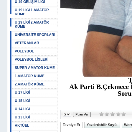
U 19 GELİŞİM LİGİ
U 19 LİGİ 1.AMATÖR
KÜME
U 19 LİGİ 2.AMATÖR
KÜME
ÜNİVERSİTE SPORLARI
VETERANLAR
VOLEYBOL
VOLEYBOL LİGLERİ
SÜPER AMATÖR KÜME
1.AMATÖR KÜME
2.AMATÖR KÜME
Ak Parti B.Çekmece İl
Soru
U 17 LİGİ
U 15 LİGİ
U 14 LİGİ
U 13 LİGİ
Tavsiye Et
Yazdırılabilir Sayfa
Word
AKTÜEL