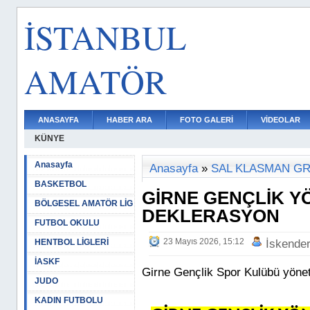
İSTANBUL
AMATÖR
ANASAYFA
HABER ARA
FOTO GALERİ
VİDEOLAR
KÜNYE
Anasayfa
Anasayfa
»
SAL KLASMAN G
BASKETBOL
GİRNE GENÇLİK Y
BÖLGESEL AMATÖR LİG
DEKLERASYON
FUTBOL OKULU
23 Mayıs 2026, 15:12
HENTBOL LİGLERİ
İskende
İASKF
Girne Gençlik Spor Kulübü yönet
JUDO
KADIN FUTBOLU