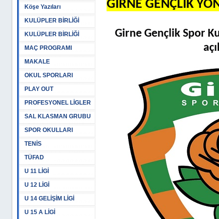
GİRNE GENÇLİK YÖ
Köşe Yazıları
KULÜPLER BİRLİĞİ
Girne Gençlik Spor K
KULÜPLER BİRLİĞİ
açı
MAÇ PROGRAMI
MAKALE
OKUL SPORLARI
PLAY OUT
PROFESYONEL LİGLER
SAL KLASMAN GRUBU
SPOR OKULLARI
TENİS
TÜFAD
U 11 LİGİ
U 12 LİGİ
U 14 GELİŞİM LİGİ
U 15 A LİGİ