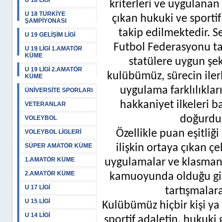
U 18 LİGİ
kriterleri ve uygulanan
U 18 TÜRKİYE
çıkan hukuki ve sportif
ŞAMPİYONASI
takip edilmektedir. S
U 19 GELİŞİM LİGİ
Futbol Federasyonu ta
U 19 LİGİ 1.AMATÖR
KÜME
statülere uygun ş
U 19 LİGİ 2.AMATÖR
kulübümüz, sürecin ile
KÜME
uygulama farklılıkları
ÜNİVERSİTE SPORLARI
hakkaniyet ilkeleri b
VETERANLAR
doğurduğ
VOLEYBOL
Özellikle puan eşitliğ
VOLEYBOL LİGLERİ
SÜPER AMATÖR KÜME
ilişkin ortaya çıkan çe
1.AMATÖR KÜME
uygulamalar ve klasman
2.AMATÖR KÜME
kamuoyunda olduğu gib
U 17 LİGİ
tartışmalara
U 15 LİGİ
Kulübümüz hiçbir kişi y
U 14 LİGİ
sportif adaletin, hukuki 