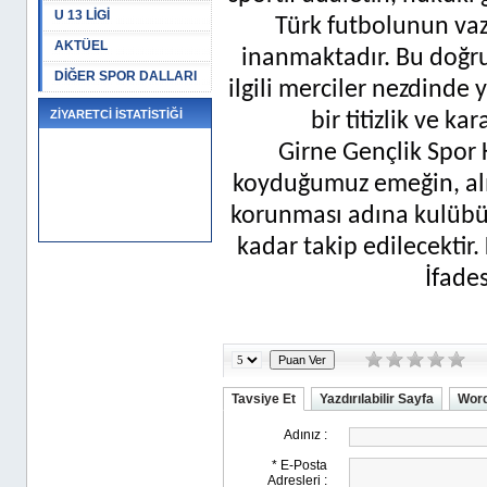
U 13 LİGİ
Türk futbolunun va
AKTÜEL
inanmaktadır. Bu doğr
DİĞER SPOR DALLARI
ilgili merciler nezdinde
ZİYARETCİ İSTATİSTİĞİ
bir titizlik ve ka
Girne Gençlik Spor
koyduğumuz emeğin, alı
korunması adına kulübü
kadar takip edilecektir
İfades
Tavsiye Et
Yazdırılabilir Sayfa
Word