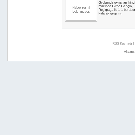
Grubunda oynanan ikinci
maçında Girne Gençlik,
Reşitpaşa ile 1-1 berabe
kalarak grup m...
RSS Kaynağı
|
Altyapı