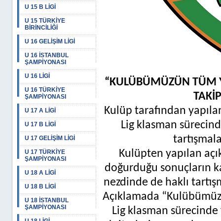
U 15 B LİGİ
U 15 TÜRKİYE
BİRİNCİLİĞİ
U 16 GELİŞİM LİGİ
U 16 İSTANBUL
ŞAMPİYONASI
U 16 LİGİ
“KULÜBÜMÜZÜN TÜM Y
U 16 TÜRKİYE
TAKİP
ŞAMPİYONASI
Kulüp tarafından yapıla
U 17 A LİGİ
Lig klasman sürecinde
U 17 B LİGİ
tartışmala
U 17 GELİŞİM LİGİ
Kulüpten yapılan aç
U 17 TÜRKİYE
ŞAMPİYONASI
doğurduğu sonuçların k
U 18 A LİGİ
nezdinde de haklı tartış
U 18 B LİGİ
Açıklamada “Kulübümüzü
U 18 İSTANBUL
ŞAMPİYONASI
Lig klasman sürecinde f