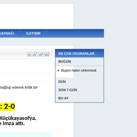
KAYNAĞI
İLETİŞİM
EN ÇOK OKUNANLAR
BUGÜN
Bugün haber eklenmedi.
DÜN
ğlup ederek kritik bir
SON 7 GÜN
BU AY
 2-0
Küçükayasofya,
 imza attı.