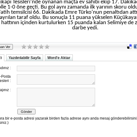
ikapı Tesisleri’nde oynanan maçta ev sahibi ekip 17. Daki
olle 1-0 öne geçti. Bu gol aynı zamanda ilk yarının skoru oldu.
Fatih temsilcisi 66. Dakikada Emre Türko’nun penaltıdan att
 ayrılan taraf oldu. Bu sonuçla 11 puana yükselen Küçükaya
hattının içinden kurtulurken 15 puanda kalan Selimiye de zi
darbe yedi.
Et
Yazdırılabilir Sayfa
Word'e Aktar