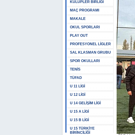
KULÜPLER BİRLİĞİ
MAÇ PROGRAMI
MAKALE
OKUL SPORLARI
PLAY OUT
PROFESYONEL LİGLER
SAL KLASMAN GRUBU
SPOR OKULLARI
TENİS
TÜFAD
U 11 LİGİ
U 12 LİGİ
U 14 GELİŞİM LİGİ
U 15 A LİGİ
U 15 B LİGİ
U 15 TÜRKİYE
BİRİNCİLİĞİ