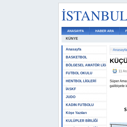
İSTANBU
ANASAYFA
HABER ARA
KÜNYE
Anasayfa
Anasayf
BASKETBOL
KÜÇÜ
BÖLGESEL AMATÖR LİG
11 Ar
FUTBOL OKULU
HENTBOL LİGLERİ
Süper Amat
galibiyete i
İASKF
JUDO
KADIN FUTBOLU
S
Köşe Yazıları
KULÜPLER BİRLİĞİ