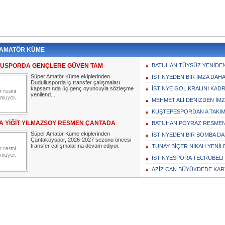
 AMATÖR KÜME
USPORDA GENÇLERE GÜVEN TAM
BATUHAN TÜYSÜZ YENİDEN
Süper Amatör Küme ekiplerinden
İSTİNYEDEN BİR İMZA DAH
Dudullusporda iç transfer çalışmaları
kapsamında üç genç oyuncuyla sözleşme
İSTİNYE GOL KRALINI KAD
yenilend...
MEHMET ALİ DENİZDEN İM
KUŞTEPESPORDAN A TAKIM
A YİĞİT YILMAZSOY RESMEN ÇANTADA
BATUHAN POYRAZ RESME
Süper Amatör Küme ekiplerinden
İSTİNYEDEN BİR BOMBA D
Çantaköyspor, 2026-2027 sezonu öncesi
transfer çalışmalarına devam ediyor.
TUNAY BİÇER NİKAH YENİL
İSTİNYESPORA TECRÜBELİ 
AZİZ CAN BÜYÜKDEDE KA