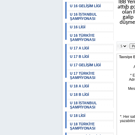
İBB Yen
U 16 GELİŞİM LİGİ
attığı g
olan 
U 16 İSTANBUL
galip
ŞAMPİYONASI
düşme 
U 16 LİGİ
U 16 TÜRKİYE
ŞAMPİYONASI
U 17 A LİGİ
U 17 B LİGİ
Tavsiye 
U 17 GELİŞİM LİGİ
U 17 TÜRKİYE
ŞAMPİYONASI
U 18 A LİGİ
U 18 B LİGİ
U 18 İSTANBUL
ŞAMPİYONASI
U 18 LİGİ
U 18 TÜRKİYE
ŞAMPİYONASI