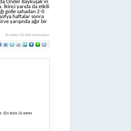
kada Önder Baykuşak’ın
 İkinci yarıda da etkili
ığı golle sahadan 2-0
sofya haftalar sonra
rve yarışında ağır bir
Bu haber 232 defa okunmuştur.