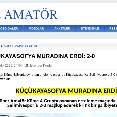
L AMATÖR
FOTO GALERİ
VİDEOLAR
ANKETLER
SİTENE EKLE
RSS 
a
»
SÜPER AMATÖR KÜME
KAYASOFYA MURADINA ERDİ: 2-0
alık 2025, 14:54
İskender Kordu
ör Küme 4.Grupta oynanan erteleme maçında Küçükayasofya, Selimiyesporu 2-0 ma
mza attı.
KÜÇÜKAYASOFYA MURADINA ERDİ:
üper Amatör Küme 4.Grupta oynanan erteleme maçında 
Selimiyespor’u 2-0 mağlup ederek kritik bir galibiyete