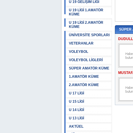
U 19 GELİŞİM LİGİ
U 19 LİGİ 1.AMATÖR
KÜME
U 19 LİGİ 2.AMATÖR
KÜME
SÜPER
ÜNİVERSİTE SPORLARI
DUDULL
VETERANLAR
VOLEYBOL
VOLEYBOL LİGLERİ
SÜPER AMATÖR KÜME
MUSTAF
1.AMATÖR KÜME
2.AMATÖR KÜME
U 17 LİGİ
U 15 LİGİ
U 14 LİGİ
U 13 LİGİ
AKTÜEL