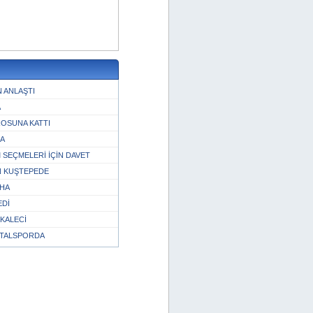
 ANLAŞTI
A
ROSUNA KATTI
ZA
 SEÇMELERİ İÇİN DAVET
N KUŞTEPEDE
AHA
EDİ
KALECİ
RTALSPORDA