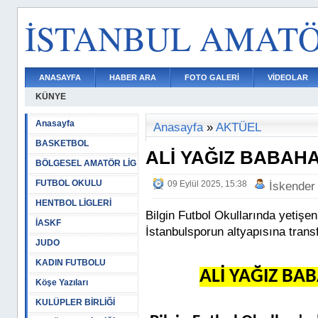
İSTANBUL AMAT
ANASAYFA
HABER ARA
FOTO GALERİ
VİDEOLAR
KÜNYE
Anasayfa
Anasayfa
»
AKTÜEL
BASKETBOL
ALİ YAĞIZ BABAH
BÖLGESEL AMATÖR LİG
FUTBOL OKULU
09 Eylül 2025, 15:38
İskender
HENTBOL LİGLERİ
Bilgin Futbol Okullarında yetişe
İASKF
İstanbulsporun altyapısına transf
JUDO
KADIN FUTBOLU
ALİ YAĞIZ BA
Köşe Yazıları
KULÜPLER BİRLİĞİ