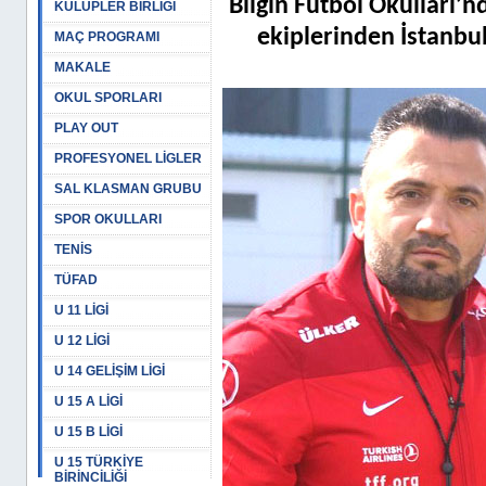
Bilgin Futbol Okulları’n
KULÜPLER BİRLİĞİ
ekiplerinden İstanbul
MAÇ PROGRAMI
MAKALE
OKUL SPORLARI
PLAY OUT
PROFESYONEL LİGLER
SAL KLASMAN GRUBU
SPOR OKULLARI
TENİS
TÜFAD
U 11 LİGİ
U 12 LİGİ
U 14 GELİŞİM LİGİ
U 15 A LİGİ
U 15 B LİGİ
U 15 TÜRKİYE
BİRİNCİLİĞİ