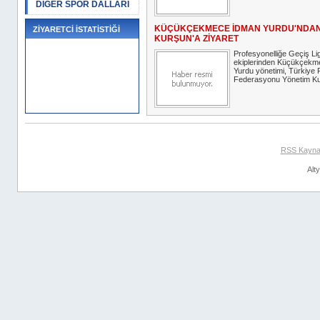
DİĞER SPOR DALLARI
KÜÇÜKÇEKMECE İDMAN YURDU'NDA
ZİYARETCİ İSTATİSTİĞİ
KURŞUN'A ZİYARET
Profesyonelliğe Geçiş Lig
ekiplerinden Küçükçekm
Yurdu yönetimi, Türkiye 
Federasyonu Yönetim Kur
RSS Kayna
Alt