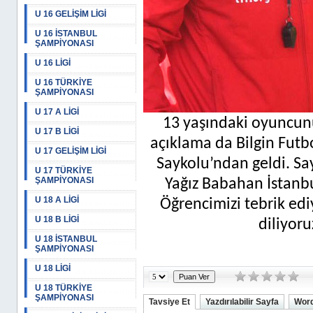
U 16 GELİŞİM LİGİ
U 16 İSTANBUL
ŞAMPİYONASI
U 16 LİGİ
U 16 TÜRKİYE
ŞAMPİYONASI
U 17 A LİGİ
13 yaşındaki oyuncunu
U 17 B LİGİ
açıklama da Bilgin Futb
U 17 GELİŞİM LİGİ
Saykolu’ndan geldi. S
U 17 TÜRKİYE
ŞAMPİYONASI
Yağız Babahan İstanb
U 18 A LİGİ
Öğrencimizi tebrik edi
U 18 B LİGİ
diliyoru
U 18 İSTANBUL
ŞAMPİYONASI
U 18 LİGİ
U 18 TÜRKİYE
ŞAMPİYONASI
Tavsiye Et
Yazdırılabilir Sayfa
Word