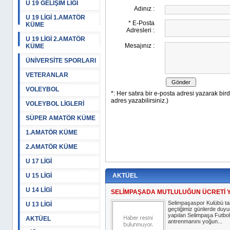
U 19 GELİŞİM LİGİ
U 19 LİGİ 1.AMATÖR
KÜME
U 19 LİGİ 2.AMATÖR
KÜME
ÜNİVERSİTE SPORLARI
VETERANLAR
VOLEYBOL
VOLEYBOL LİGLERİ
SÜPER AMATÖR KÜME
1.AMATÖR KÜME
2.AMATÖR KÜME
U 17 LİGİ
U 15 LİGİ
AKTÜEL
U 14 LİGİ
SELİMPAŞADA MUTLULUĞUN ÜCRETİ 
Selimpaşaspor Kulübü ta
U 13 LİGİ
geçtiğimiz günlerde duy
yapılan Selimpaşa Futbol 
AKTÜEL
antrenmanını yoğun...