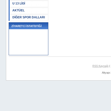
U 13 LİGİ
AKTÜEL
DİĞER SPOR DALLARI
ZİYARETCİ İSTATİSTİĞİ
RSS Kaynağı
|
Altyapı