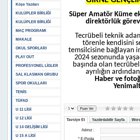
GİRNE GENÇLİ
Köşe Yazıları
Süper Amatör Küme eki
KULÜPLER BİRLİĞİ
direktörlük görev
KULÜPLER BİRLİĞİ
MAÇ PROGRAMI
Tecrübeli teknik ad
MAKALE
törenle kendisini
OKUL SPORLARI
temsilcisine bağlayan i
2024 sezonunda yaşad
PLAY OUT
başında olan tecrübeli ç
PROFESYONEL LİGLER
ayrılığın ardında
SAL KLASMAN GRUBU
Haber ve foto
SPOR OKULLARI
Yenimal
TENİS
TÜFAD
U 11 LİGİ
U 12 LİGİ
Tavsiye Et
Yazdırılabilir Sayfa
Word
U 14 GELİŞİM LİGİ
U 15 A LİGİ