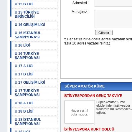
U 15 B LİGİ
U 15 TÜRKİYE
BİRİNCİLİĞİ
U 16 GELİŞİM LİGİ
U 16 İSTANBUL
ŞAMPİYONASI
U 16 LİGİ
U 16 TÜRKİYE
ŞAMPİYONASI
U 17 A LİGİ
U 17 B LİGİ
U 17 GELİŞİM LİGİ
SÜPER AMATÖR KÜME
U 17 TÜRKİYE
ŞAMPİYONASI
İSTİNYESPORDAN GENÇ TAKVİYE
Süper Amatör Küme
U 18 A LİGİ
ekiplerinden İstinyespor
transfere hız kesmeden
U 18 B LİGİ
ediyor.
U 18 İSTANBUL
ŞAMPİYONASI
İSTİNYESPORA KURT GOLCÜ