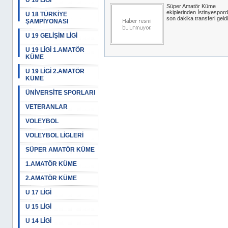
U 18 LİGİ
Süper Amatör Küme
ekiplerinden İstinyespor
U 18 TÜRKİYE
son dakika transferi geldi
ŞAMPİYONASI
U 19 GELİŞİM LİGİ
U 19 LİGİ 1.AMATÖR
KÜME
U 19 LİGİ 2.AMATÖR
KÜME
ÜNİVERSİTE SPORLARI
VETERANLAR
VOLEYBOL
VOLEYBOL LİGLERİ
SÜPER AMATÖR KÜME
1.AMATÖR KÜME
2.AMATÖR KÜME
U 17 LİGİ
U 15 LİGİ
U 14 LİGİ