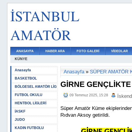
İSTANBUL
AMATÖR
ANASAYFA
HABER ARA
FOTO GALERİ
VİDEOLAR
KÜNYE
Anasayfa
Anasayfa
»
SÜPER AMATÖR 
BASKETBOL
GİRNE GENÇLİKTE
BÖLGESEL AMATÖR LİG
FUTBOL OKULU
09 Temmuz 2025, 15:28
İskend
HENTBOL LİGLERİ
Süper Amatör Küme ekiplerinden 
İASKF
Rıdvan Aksoy getirildi.
JUDO
KADIN FUTBOLU