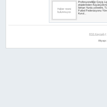
Profesyonelliğe Geçiş Lig
ekiplerinden Küçükçekm
İdman Yurdu yönetimi, T
Futbol Federasyonu Yön
Kurul...
RSS Kaynağı
|
Altyapı