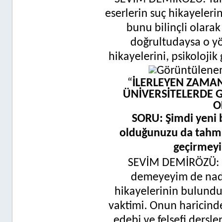
eserlerin suç hikayeler
bunu bilinçli olara
doğrultudaysa o y
hikayelerini, psikolojik
“
İLERLEYEN ZAMA
ÜNİVERSİTELERDE 
O
SORU: Şimdi yeni b
olduğunuzu da tahmi
geçirmey
SEVİM DEMİRÖZÜ: 
demeyeyim de nada
hikayelerinin bulunduğ
vaktimi. Onun haricind
edebi ve felsefi dersle