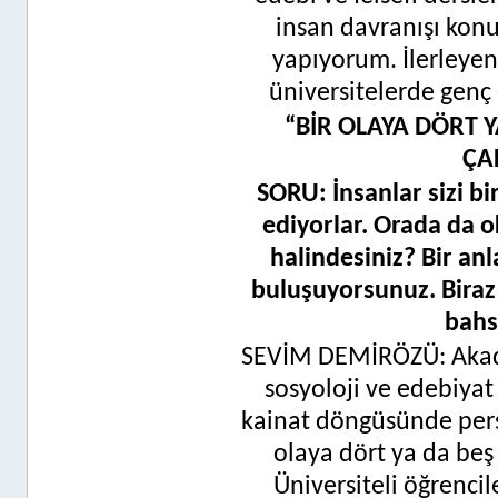
insan davranışı kon
yapıyorum. İlerleye
üniversitelerde genç
“BİR OLAYA DÖRT 
ÇA
SORU: İnsanlar sizi b
ediyorlar. Orada da ok
halindesiniz? Bir an
buluşuyorsunuz. Biraz
bahs
SEVİM DEMİRÖZÜ: Akadem
sosyoloji ve edebiyat 
kainat döngüsünde pers
olaya dört ya da be
Üniversiteli öğrencil