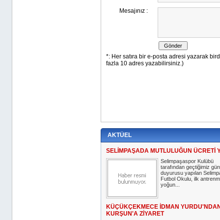
AKTÜEL
SELİMPAŞADA MUTLULUĞUN ÜCRETİ 
Selimpaşaspor Kulübü
tarafından geçtiğimiz gün
duyurusu yapılan Selim
Futbol Okulu, ilk antrenm
yoğun...
KÜÇÜKÇEKMECE İDMAN YURDU'NDA
KURŞUN'A ZİYARET