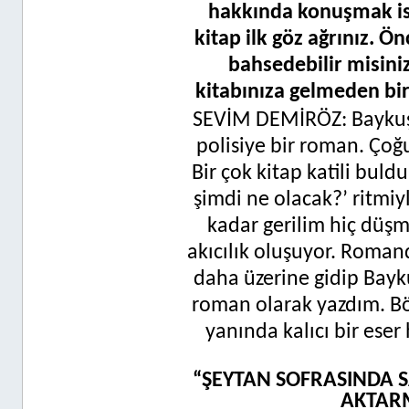
hakkında konuşmak is
kitap ilk göz ağrınız. Ö
bahsedebilir misini
kitabınıza gelmeden bir
SEVİM DEMİRÖZ: Baykuş 
polisiye bir roman. Çoğu
Bir çok kitap katili bul
şimdi ne olacak?’ ritmi
kadar gerilim hiç düşm
akıcılık oluşuyor. Roman
daha üzerine gidip Bayk
roman olarak yazdım. Böyl
yanında kalıcı bir ese
“ŞEYTAN SOFRASINDA S
AKTARM