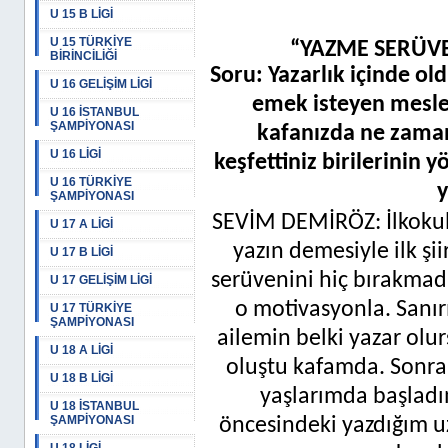
U 15 B LİGİ
U 15 TÜRKİYE
“YAZME SERÜVE
BİRİNCİLİĞİ
Soru: Yazarlık içinde ol
U 16 GELİŞİM LİGİ
emek isteyen mesle
U 16 İSTANBUL
ŞAMPİYONASI
kafanızda ne zaman
U 16 LİGİ
keşfettiniz birilerinin 
U 16 TÜRKİYE
y
ŞAMPİYONASI
SEVİM DEMİRÖZ: İlkokuld
U 17 A LİGİ
yazın demesiyle ilk ş
U 17 B LİGİ
serüvenini hiç bırakmad
U 17 GELİŞİM LİGİ
o motivasyonla. Sanır
U 17 TÜRKİYE
ŞAMPİYONASI
ailemin belki yazar olur
U 18 A LİGİ
oluştu kafamda. Sonra 
U 18 B LİGİ
yaşlarımda başlad
U 18 İSTANBUL
ŞAMPİYONASI
öncesindeki yazdığım uz