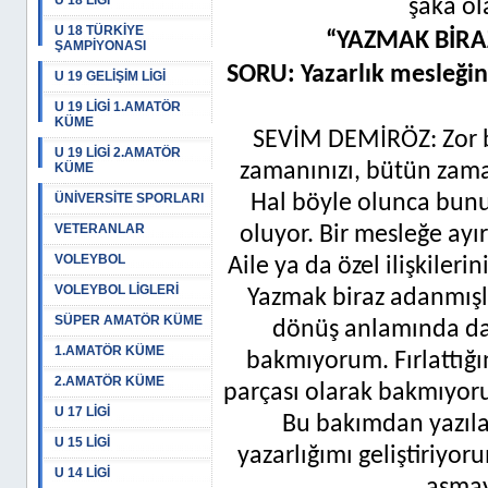
U 18 LİGİ
şaka ol
U 18 TÜRKİYE
“YAZMAK BİRA
ŞAMPİYONASI
SORU: Yazarlık mesleğin
U 19 GELİŞİM LİGİ
U 19 LİGİ 1.AMATÖR
KÜME
SEVİM DEMİRÖZ: Zor bi
U 19 LİGİ 2.AMATÖR
zamanınızı, bütün zaman
KÜME
ÜNİVERSİTE SPORLARI
Hal böyle olunca bunu
VETERANLAR
oluyor. Bir mesleğe ayı
VOLEYBOL
Aile ya da özel ilişkileri
VOLEYBOL LİGLERİ
Yazmak biraz adanmışlı
SÜPER AMATÖR KÜME
dönüş anlamında da
1.AMATÖR KÜME
bakmıyorum. Fırlattığ
2.AMATÖR KÜME
parçası olarak bakmıyor
U 17 LİGİ
Bu bakımdan yazıla
U 15 LİGİ
yazarlığımı geliştiriyor
U 14 LİGİ