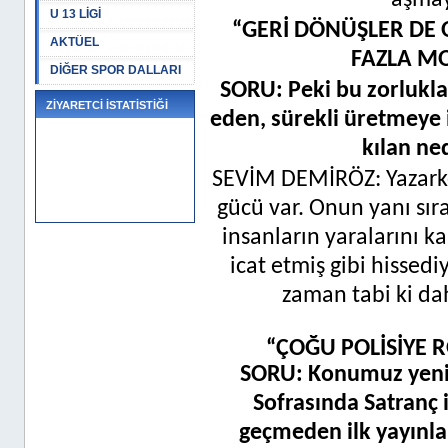
aşmay
U 13 LİGİ
“GERİ DÖNÜŞLER DE 
AKTÜEL
FAZLA M
DİĞER SPOR DALLARI
SORU: Peki bu zorlukla
ZİYARETCİ İSTATİSTİĞİ
eden, sürekli üretmeye it
kılan ned
SEVİM DEMİRÖZ: Yazarke
gücü var. Onun yanı sır
insanların yaralarını ka
icat etmiş gibi hissed
zaman tabi ki da
“ÇOĞU POLİSİYE 
SORU: Konumuz yeni 
Sofrasında Satranç i
geçmeden ilk yayınl