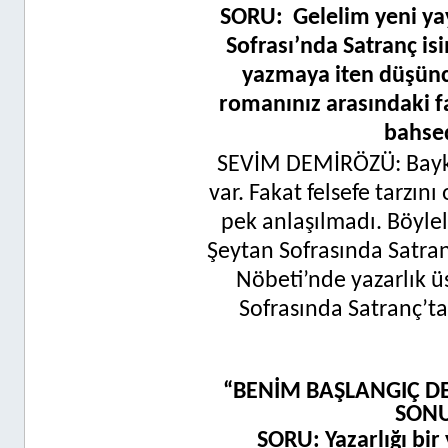
SORU:
Gelelim yeni ya
Sofrası’nda Satranç is
yazmaya iten düşünc
romanınız arasındaki f
bahsed
SEVİM DEMİRÖZÜ: Baykuş
var. Fakat felsefe tarzı
pek anlaşılmadı. Böylel
Şeytan Sofrasında Satra
Nöbeti’nde yazarlık ü
Sofrasında Satranç’ta
“BENİM BAŞLANGIÇ DE
SONU
SORU: Yazarlığı bir