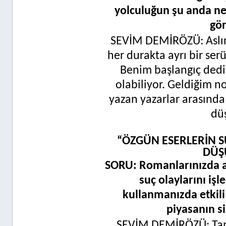
yolculuğun şu anda ne
gö
SEVİM DEMİRÖZÜ: Aslında
her durakta ayrı bir serü
Benim başlangıç dedi
olabiliyor. Geldiğim n
yazan yazarlar arasınd
dü
“ÖZGÜN ESERLERİN S
DÜŞ
SORU: Romanlarınızda ağı
suç olaylarını iş
kullanmanızda etkili 
piyasanın si
SEVİM DEMİRÖZÜ: T