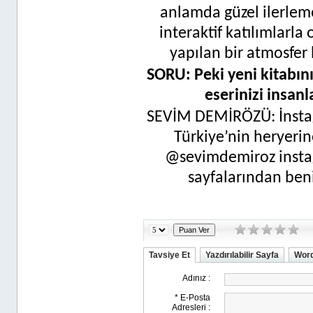
anlamda güzel ilerlem
interaktif katılımlarla o
yapılan bir atmosfer
SORU: Peki yeni kitabın
eserinizi insanl
SEVİM DEMİRÖZÜ: İnstag
Türkiye’nin heryeri
@sevimdemiroz insta
sayfalarından benim
Tavsiye Et
Yazdırılabilir Sayfa
Word