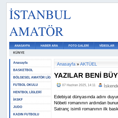
İSTANBUL
AMATÖR
ANASAYFA
HABER ARA
FOTO GALERİ
VİDEOLAR
KÜNYE
Anasayfa
Anasayfa
»
AKTÜEL
BASKETBOL
YAZILAR BENİ BÜ
BÖLGESEL AMATÖR LİG
FUTBOL OKULU
07 Haziran 2025, 14:11
İskend
HENTBOL LİGLERİ
Edebiyat dünyasında adını duy
İASKF
Nöbeti romanının ardından bunun
JUDO
Satranç isimli romanının ilk bask
KADIN FUTBOLU