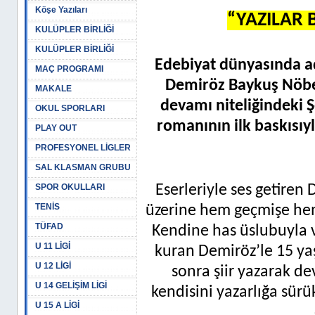
Köşe Yazıları
“YAZILAR
KULÜPLER BİRLİĞİ
KULÜPLER BİRLİĞİ
Edebiyat dünyasında a
MAÇ PROGRAMI
Demiröz Baykuş Nöbe
MAKALE
devamı niteliğindeki Ş
OKUL SPORLARI
romanının ilk baskısıy
PLAY OUT
PROFESYONEL LİGLER
SAL KLASMAN GRUBU
SPOR OKULLARI
Eserleriyle ses getiren 
TENİS
üzerine hem geçmişe hem
TÜFAD
Kendine has üslubuyla ve
U 11 LİGİ
kuran Demiröz’le 15 y
U 12 LİGİ
sonra şiir yazarak 
U 14 GELİŞİM LİGİ
kendisini yazarlığa sür
U 15 A LİGİ