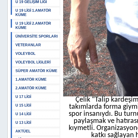
U 19 GELİŞİM LİGİ
U 19 LİGİ 1.AMATÖR
KÜME
U 19 LİGİ 2.AMATÖR
KÜME
ÜNİVERSİTE SPORLARI
VETERANLAR
VOLEYBOL
VOLEYBOL LİGLERİ
SÜPER AMATÖR KÜME
1.AMATÖR KÜME
2.AMATÖR KÜME
U 17 LİGİ
Çelik "Talip kardeşi
U 15 LİGİ
takımlarda forma giymiş
spor insanıydı. Bu turn
U 14 LİGİ
paylaşmak ve hatırası
U 13 LİGİ
kıymetli. Organizasyo
AKTÜEL
katkı sağlayan 