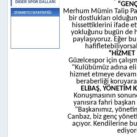
DİĞER SPOR DALLARI
“GENÇ
Merhum Mümin Talip Paza
ZİYARETCİ İSTATİSTİĞİ
bir dostlukları olduğu
hissettiklerini ifade e
yokluğunu bugün de his
paylaşıyoruz. Eğer bu
hafifletebiliyorsa
“HİZMET
Güzelcespor için çalış
"Kulübümüz adına eli
hizmet etmeye devam ed
beraberliği koruyara
ELBAŞ, YÖNETİM 
Konuşmasının sonund
yanısıra fahri başkan
"Başkanımız, yöneti
Canbaz, biz genç yönet
açıyor. Kendilerine b
ediyor