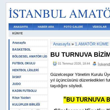
İSTANBUL AMAT
ANASAYFA
HABER ARA
FOTO GALERİ
VİDEOLAR
KÜNYE
Anasayfa
Anasayfa
»
1.AMATÖR KÜME
BASKETBOL
BU TURNUVA BİZİ
BÖLGESEL AMATÖR LİG
FUTBOL OKULU
01 Temmuz 2026, 18:44
İskend
HENTBOL LİGLERİ
Güzelcespor Yönetim Kurulu Üye
İASKF
yıl üçüncüsünü düzenledikleri fu
JUDO
taşıdığını söyledi.
KADIN FUTBOLU
Köşe Yazıları
“BU TURNUVA B
KULÜPLER BİRLİĞİ