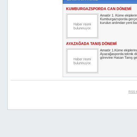
KUMBURGAZSPORDA CAN DÖNEMİ
Amatör 1. Küme ekipleri
Kumburgazsporda gerçekl
kurulun ardından yeni baş
AYAZAĞADA TANIŞ DÖNEMİ
Amatör 1.Küme ekiplerin
Ayazağasporda teknik di
görevine Hasan Tanış geti
RSS 