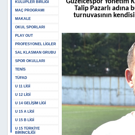
Güzelcespor Yönetim 
KULÜPLER BİRLİĞİ
Talip Pazarlı adına 
MAÇ PROGRAMI
turnuvasının kendisi
MAKALE
OKUL SPORLARI
PLAY OUT
PROFESYONEL LİGLER
SAL KLASMAN GRUBU
SPOR OKULLARI
TENİS
TÜFAD
U 11 LİGİ
U 12 LİGİ
U 14 GELİŞİM LİGİ
U 15 A LİGİ
U 15 B LİGİ
U 15 TÜRKİYE
BİRİNCİLİĞİ