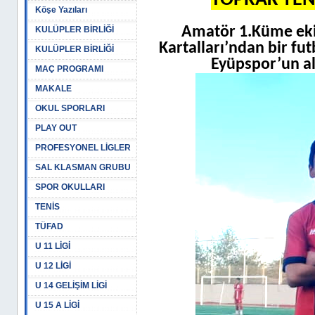
TOPRAK YEN
Köşe Yazıları
Amatör 1.Küme ekip
KULÜPLER BİRLİĞİ
Kartalları’ndan bir fu
KULÜPLER BİRLİĞİ
Eyüpspor’un al
MAÇ PROGRAMI
MAKALE
OKUL SPORLARI
PLAY OUT
PROFESYONEL LİGLER
SAL KLASMAN GRUBU
SPOR OKULLARI
TENİS
TÜFAD
U 11 LİGİ
U 12 LİGİ
U 14 GELİŞİM LİGİ
U 15 A LİGİ