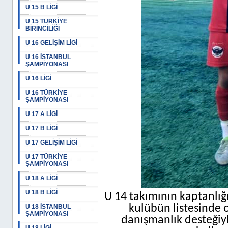
U 15 B LİGİ
U 15 TÜRKİYE
BİRİNCİLİĞİ
U 16 GELİŞİM LİGİ
U 16 İSTANBUL
ŞAMPİYONASI
U 16 LİGİ
U 16 TÜRKİYE
ŞAMPİYONASI
U 17 A LİGİ
U 17 B LİGİ
U 17 GELİŞİM LİGİ
U 17 TÜRKİYE
ŞAMPİYONASI
U 18 A LİGİ
U 18 B LİGİ
U 14 takımının kaptanlı
kulübün listesinde 
U 18 İSTANBUL
ŞAMPİYONASI
danışmanlık desteğiy