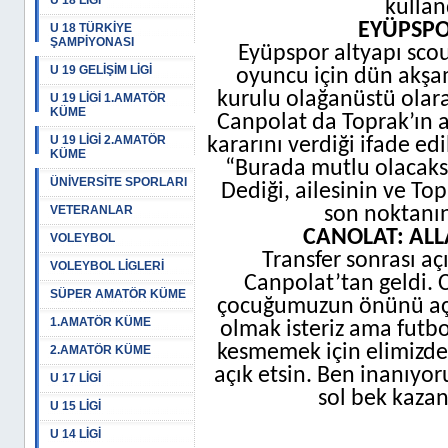
U 18 LİGİ
kullan
EYÜPSPO
U 18 TÜRKİYE
ŞAMPİYONASI
Eyüpspor altyapı scout
U 19 GELİŞİM LİGİ
oyuncu için dün akşa
kurulu olağanüstü olara
U 19 LİGİ 1.AMATÖR
KÜME
Canpolat da Toprak’ın a
U 19 LİGİ 2.AMATÖR
kararını verdiği ifade ed
KÜME
“Burada mutlu olacaksa
ÜNİVERSİTE SPORLARI
Dediği, ailesinin ve Top
VETERANLAR
son noktanın
CANOLAT: ALL
VOLEYBOL
Transfer sonrası a
VOLEYBOL LİGLERİ
Canpolat’tan geldi. 
SÜPER AMATÖR KÜME
çocuğumuzun önünü açm
1.AMATÖR KÜME
olmak isteriz ama futbo
kesmemek için elimizde
2.AMATÖR KÜME
açık etsin. Ben inanıyor
U 17 LİGİ
sol bek kazan
U 15 LİGİ
U 14 LİGİ