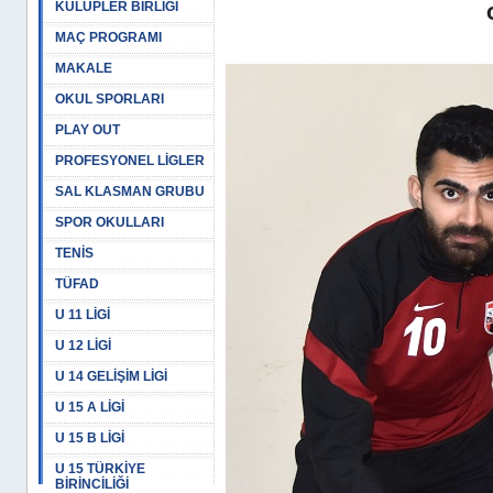
KULÜPLER BİRLİĞİ
MAÇ PROGRAMI
MAKALE
OKUL SPORLARI
PLAY OUT
PROFESYONEL LİGLER
SAL KLASMAN GRUBU
SPOR OKULLARI
TENİS
TÜFAD
U 11 LİGİ
U 12 LİGİ
U 14 GELİŞİM LİGİ
U 15 A LİGİ
U 15 B LİGİ
U 15 TÜRKİYE
BİRİNCİLİĞİ