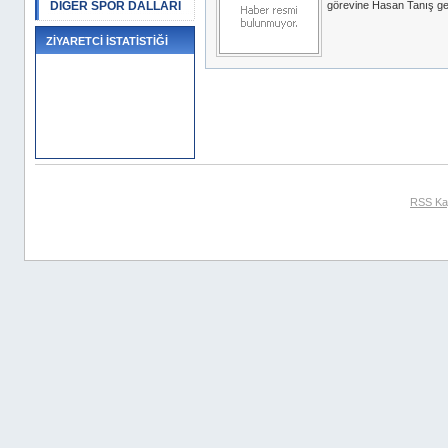
DİĞER SPOR DALLARI
görevine Hasan Tanış geti
ZİYARETCİ İSTATİSTİĞİ
RSS Ka