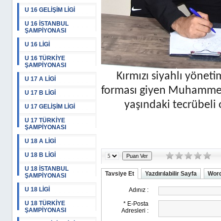
U 16 GELİŞİM LİGİ
U 16 İSTANBUL
ŞAMPİYONASI
U 16 LİGİ
U 16 TÜRKİYE
ŞAMPİYONASI
Kırmızı siyahlı yöneti
U 17 A LİGİ
forması giyen Muhammet 
U 17 B LİGİ
yaşındaki tecrübeli
U 17 GELİŞİM LİGİ
U 17 TÜRKİYE
ŞAMPİYONASI
U 18 A LİGİ
U 18 B LİGİ
U 18 İSTANBUL
Tavsiye Et
Yazdırılabilir Sayfa
Word
ŞAMPİYONASI
U 18 LİGİ
U 18 TÜRKİYE
ŞAMPİYONASI