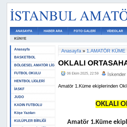
İSTANBUL AMAT
ANASAYFA
HABER ARA
FOTO GALERİ
VİDEOLAR
KÜNYE
Anasayfa
Anasayfa
»
1.AMATÖR KÜME
BASKETBOL
OKLALI ORTASAH
BÖLGESEL AMATÖR LİG
FUTBOL OKULU
06 Ekim 2025, 22:59
İskender
HENTBOL LİGLERİ
Amatör 1.Küme ekiplerinden Okla
İASKF
JUDO
OKLALI 
KADIN FUTBOLU
Köşe Yazıları
KULÜPLER BİRLİĞİ
Amatör 1.Küme ekiple