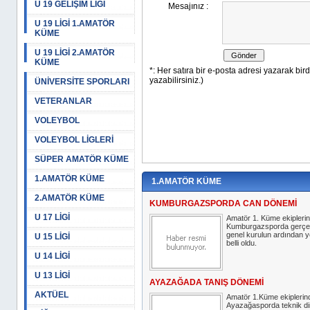
U 19 GELİŞİM LİGİ
U 19 LİGİ 1.AMATÖR
KÜME
U 19 LİGİ 2.AMATÖR
KÜME
ÜNİVERSİTE SPORLARI
VETERANLAR
VOLEYBOL
VOLEYBOL LİGLERİ
SÜPER AMATÖR KÜME
1.AMATÖR KÜME
1.AMATÖR KÜME
2.AMATÖR KÜME
KUMBURGAZSPORDA CAN DÖNEMİ
U 17 LİGİ
Amatör 1. Küme ekipleri
Kumburgazsporda gerçekl
genel kurulun ardından 
U 15 LİGİ
belli oldu.
U 14 LİGİ
U 13 LİGİ
AYAZAĞADA TANIŞ DÖNEMİ
AKTÜEL
Amatör 1.Küme ekiplerin
Ayazağasporda teknik di