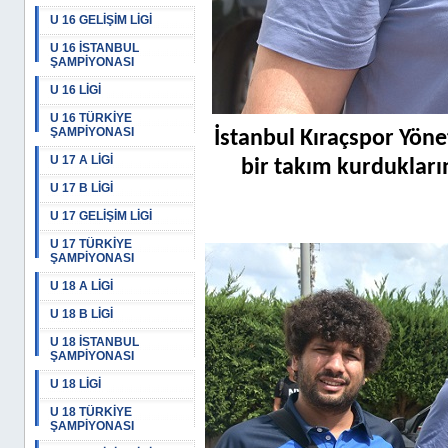
U 16 GELİŞİM LİGİ
U 16 İSTANBUL
ŞAMPİYONASI
U 16 LİGİ
U 16 TÜRKİYE
ŞAMPİYONASI
İstanbul Kıraçspor Yön
U 17 A LİGİ
bir takım kurdukların
U 17 B LİGİ
U 17 GELİŞİM LİGİ
U 17 TÜRKİYE
ŞAMPİYONASI
U 18 A LİGİ
U 18 B LİGİ
U 18 İSTANBUL
ŞAMPİYONASI
U 18 LİGİ
U 18 TÜRKİYE
ŞAMPİYONASI