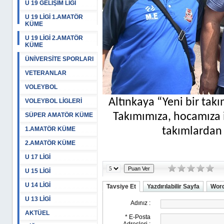
U 19 GELİŞİM LİGİ
U 19 LİGİ 1.AMATÖR
KÜME
U 19 LİGİ 2.AMATÖR
KÜME
ÜNİVERSİTE SPORLARI
VETERANLAR
VOLEYBOL
Altınkaya “Yeni bir tak
VOLEYBOL LİGLERİ
Takımımıza, hocamıza 
SÜPER AMATÖR KÜME
1.AMATÖR KÜME
takımlardan 
2.AMATÖR KÜME
U 17 LİGİ
U 15 LİGİ
U 14 LİGİ
Tavsiye Et
Yazdırılabilir Sayfa
Word
U 13 LİGİ
AKTÜEL