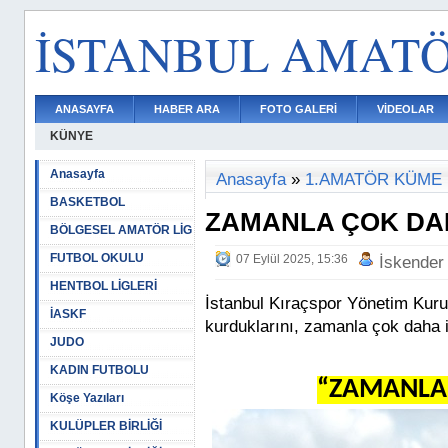
İSTANBUL AMAT
ANASAYFA
HABER ARA
FOTO GALERİ
VİDEOLAR
KÜNYE
Anasayfa
Anasayfa
»
1.AMATÖR KÜME
BASKETBOL
ZAMANLA ÇOK DAH
BÖLGESEL AMATÖR LİG
FUTBOL OKULU
07 Eylül 2025, 15:36
İskender
HENTBOL LİGLERİ
İstanbul Kıraçspor Yönetim Kuru
İASKF
kurduklarını, zamanla çok daha iy
JUDO
KADIN FUTBOLU
“ZAMANLA 
Köşe Yazıları
KULÜPLER BİRLİĞİ