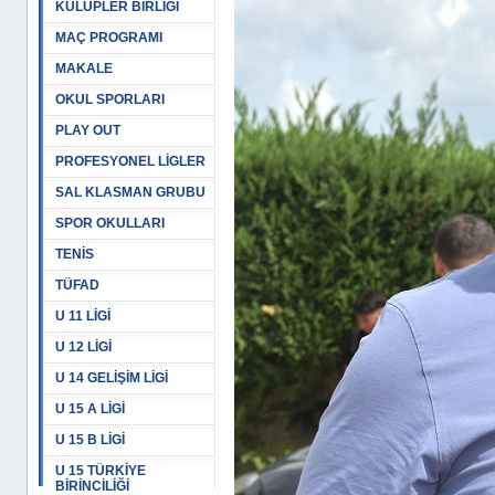
KULÜPLER BİRLİĞİ
MAÇ PROGRAMI
MAKALE
OKUL SPORLARI
PLAY OUT
PROFESYONEL LİGLER
SAL KLASMAN GRUBU
SPOR OKULLARI
TENİS
TÜFAD
U 11 LİGİ
U 12 LİGİ
U 14 GELİŞİM LİGİ
U 15 A LİGİ
U 15 B LİGİ
U 15 TÜRKİYE
BİRİNCİLİĞİ