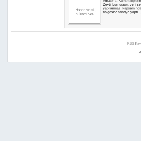
Amatör 1. Küme ekipleri
Zeytinburnuspor, yeni s
yapılanması kapsamında
bölgesine takviye yaptı...
RSS Kay
A