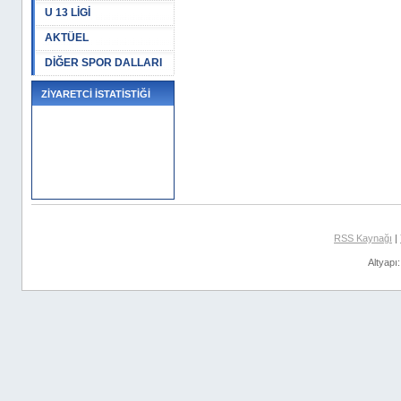
U 13 LİGİ
AKTÜEL
DİĞER SPOR DALLARI
ZİYARETCİ İSTATİSTİĞİ
RSS Kaynağı
|
Altyapı