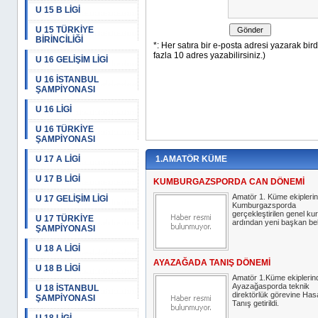
U 15 B LİGİ
U 15 TÜRKİYE
BİRİNCİLİĞİ
U 16 GELİŞİM LİGİ
U 16 İSTANBUL
ŞAMPİYONASI
U 16 LİGİ
U 16 TÜRKİYE
ŞAMPİYONASI
U 17 A LİGİ
1.AMATÖR KÜME
U 17 B LİGİ
KUMBURGAZSPORDA CAN DÖNEMİ
Amatör 1. Küme ekipleri
U 17 GELİŞİM LİGİ
Kumburgazsporda
gerçekleştirilen genel ku
U 17 TÜRKİYE
ardından yeni başkan bell
ŞAMPİYONASI
U 18 A LİGİ
AYAZAĞADA TANIŞ DÖNEMİ
U 18 B LİGİ
Amatör 1.Küme ekiplerin
Ayazağasporda teknik
U 18 İSTANBUL
direktörlük görevine Has
ŞAMPİYONASI
Tanış getirildi.