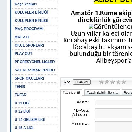
ALİBEY’DE
Köşe Yazıları
Amatör 1.Küme ekipl
KULÜPLER BİRLİĞİ
direktörlük görevi
KULÜPLER BİRLİĞİ
MAÇ PROGRAMI
Uzun yıllar kaleci ola
MAKALE
Kocabaş eski takımına t
OKUL SPORLARI
Kocabaş bu akşam sa
bulunduğu bir törenl
PLAY OUT
Alibeyspor’a
PROFESYONEL LİGLER
SAL KLASMAN GRUBU
SPOR OKULLARI
TENİS
Tavsiye Et
Yazdırılabilir Sayfa
Word
TÜFAD
U 11 LİGİ
U 12 LİGİ
U 14 GELİŞİM LİGİ
U 15 A LİGİ