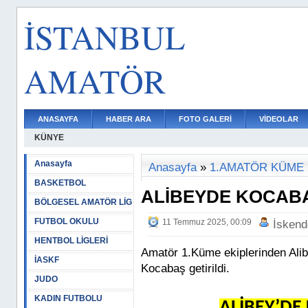
İSTANBUL
AMATÖR
ANASAYFA
HABER ARA
FOTO GALERİ
VİDEOLAR
KÜNYE
Anasayfa
Anasayfa
»
1.AMATÖR KÜME
BASKETBOL
ALİBEYDE KOCAB
BÖLGESEL AMATÖR LİG
FUTBOL OKULU
11 Temmuz 2025, 00:09
İskend
HENTBOL LİGLERİ
Amatör 1.Küme ekiplerinden Alib
İASKF
Kocabaş getirildi.
JUDO
KADIN FUTBOLU